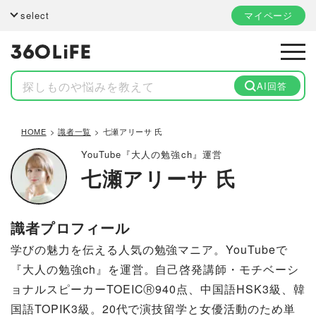
select
マイページ
AI回答
HOME
識者一覧
七瀬アリーサ 氏
YouTube『大人の勉強ch』運営
七瀬アリーサ 氏
識者プロフィール
学びの魅力を伝える人気の勉強マニア。YouTubeで
『大人の勉強ch』を運営。自己啓発講師・モチベーシ
ョナルスピーカーTOEICⓇ940点、中国語HSK3級、韓
国語TOPIK3級。20代で演技留学と女優活動のため単