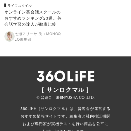
ライフスタイル
オンライン英会話スクールの
おすすめランキング23選。英
会話学習の達人が徹底比較
七瀬アリーサ 氏
MONOQ
LO編集部
[ サンロクマル ]
© 晋遊舎 - SHINYUSHA CO.,LTD.
360LiFE（サンロクマル）は、晋遊舎が運営する
おすすめ情報サイトです。編集者と
社内検証機関
および専門家が実機テストを行い商品を公平に