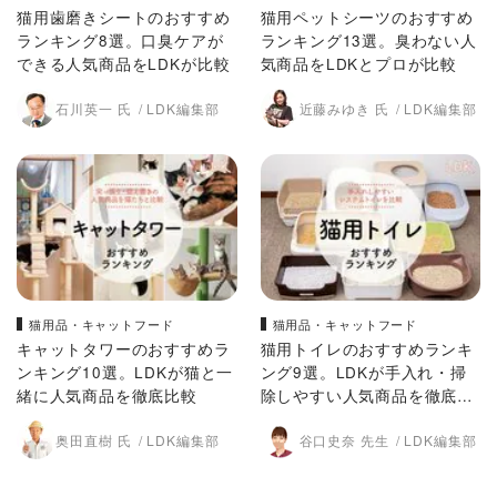
猫用歯磨きシートのおすすめ
猫用ペットシーツのおすすめ
ランキング8選。口臭ケアが
ランキング13選。臭わない人
できる人気商品をLDKが比較
気商品をLDKとプロが比較
石川英一 氏
LDK編集部
近藤みゆき 氏
LDK編集部
猫用品・キャットフード
猫用品・キャットフード
キャットタワーのおすすめラ
猫用トイレのおすすめランキ
ンキング10選。LDKが猫と一
ング9選。LDKが手入れ・掃
緒に人気商品を徹底比較
除しやすい人気商品を徹底比
較
奥田直樹 氏
LDK編集部
谷口史奈 先生
LDK編集部