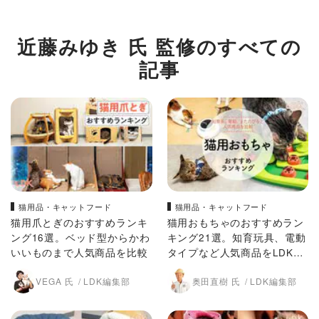
近藤みゆき 氏 監修のすべての
記事
猫用品・キャットフード
猫用品・キャットフード
猫用爪とぎのおすすめランキ
猫用おもちゃのおすすめラン
ング16選。ベッド型からかわ
キング21選。知育玩具、電動
いいものまで人気商品を比較
タイプなど人気商品をLDKが
比較
VEGA 氏
LDK編集部
奥田直樹 氏
LDK編集部