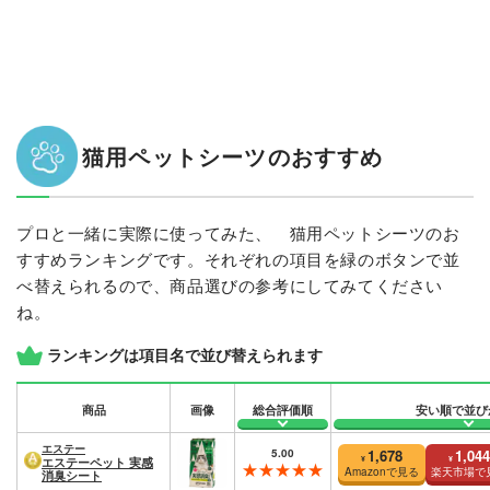
猫用ペットシーツのおすすめ
プロと一緒に実際に使ってみた、 猫用ペットシーツのお
すすめランキングです。それぞれの項目を緑のボタンで並
べ替えられるので、商品選びの参考にしてみてください
ね。
ランキングは項目名で並び替えられます
商品
画像
総合評価順
安い順で並び
エステー
5.00
1,678
1,044
¥
¥
エステーペット 実感
Amazonで見る
楽天市場で
消臭シート