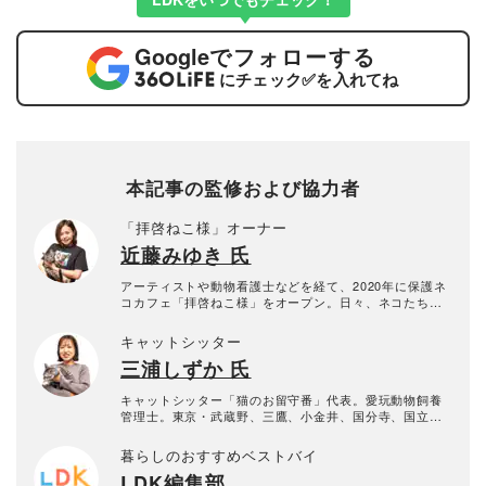
Google
でフォローする
にチェック
✅
を入れてね
本記事の監修および協力者
「拝啓ねこ様」オーナー
近藤みゆき 氏
アーティストや動物看護士などを経て、2020年に保護ネ
コカフェ「拝啓ねこ様」をオープン。日々、ネコたちの
お世話と里親探しを行っている。
キャットシッター
三浦しずか 氏
キャットシッター「猫のお留守番」代表。愛玩動物飼養
管理士。東京・武蔵野、三鷹、小金井、国分寺、国立な
どのお留守番ネコたちをお世話している。
暮らしのおすすめベストバイ
LDK編集部