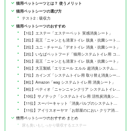
猫用ペットシーツとは？ 使うメリット
猫用ペットシーツの選び方
テスト2：吸収力
猫用ペットシーツのおすすめ
【1位】エステー「エステーペット 実感消臭シート」
【2位】花王「ニャンとも清潔トイレ 脱臭・抗菌シート 超快デオプレミアム」
【2位】ユニ・チャーム「デオトイレ 消臭・抗菌シート」
【2位】いなばペットフード「猫用システムトイレ用 コージーライフ シート」
【5位】花王「ニャンとも清潔トイレ 脱臭・抗菌シート」
【6位】大王製紙「エリエール エルル 超消臭システムトイレ用シート」
【7位】カインズ「システムトイレ用 取り替え消臭シート フローラルの香り付き」
【8位】Amazon「wag システムトイレ用 消臭シート」
【8位】ペティオ「ニャンニャンクリア システムトイレ用 カーボンシート」
【10位】サノテック「システムトイレ用 活性炭消臭シート」
【11位】スーパーキャット「消臭パルプのシステムトイレシート」
【11位】アイリスオーヤマ「お部屋のにおい クリア消臭 消臭シート」
猫用ペットシーツのおすすめ まとめ
尿も臭いもしっかり吸収するエステー