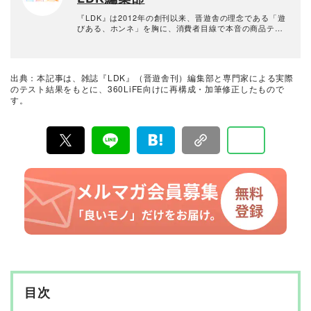
『LDK』は2012年の創刊以来、晋遊舎の理念である「遊
びある、ホンネ」を胸に、消費者目線で本音の商品テス
トを貫いてきた、女性誌とWEBメディアです。毎月28日
発行の雑誌とWebサイトで、掃除用品から収納インテリ
ア、食品まで、あらゆるジャンルの商品を徹底的に検
証。編集部と専門家、そして社内検証機関が実際に使っ
出典：本記事は、雑誌『LDK』（晋遊舎刊）編集部と専門家による実際
て見つけた「本当に良いもの」と「お役立ち情報」を厳
のテスト結果をもとに、360LiFE向けに再構成・加筆修正したもので
選してあなたにお届け。編集長・高橋咲彩を中心に、11
す。
名以上の編集体制で日々の検証・記事制作を行っていま
す。
目次