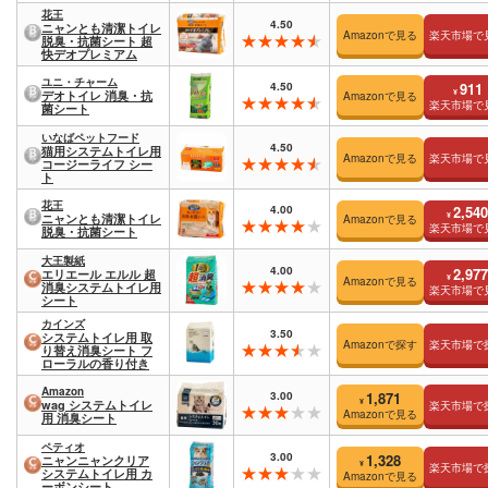
花王
4.50
ニャンとも清潔トイレ
Amazonで見る
楽天市場で
脱臭・抗菌シート 超
快デオプレミアム
ユニ・チャーム
4.50
911
¥
デオトイレ 消臭・抗
Amazonで見る
楽天市場で
菌シート
いなばペットフード
4.50
猫用システムトイレ用
Amazonで見る
楽天市場で
コージーライフ シー
ト
花王
4.00
2,540
¥
ニャンとも清潔トイレ
Amazonで見る
楽天市場で
脱臭・抗菌シート
大王製紙
4.00
2,977
エリエール エルル 超
¥
Amazonで見る
消臭システムトイレ用
楽天市場で
シート
カインズ
3.50
システムトイレ用 取
Amazonで探す
楽天市場で
り替え消臭シート フ
ローラルの香り付き
Amazon
3.00
1,871
¥
wag システムトイレ
楽天市場で
Amazonで見る
用 消臭シート
ペティオ
3.00
1,328
ニャンニャンクリア
¥
楽天市場で
システムトイレ用 カ
Amazonで見る
ーボンシート