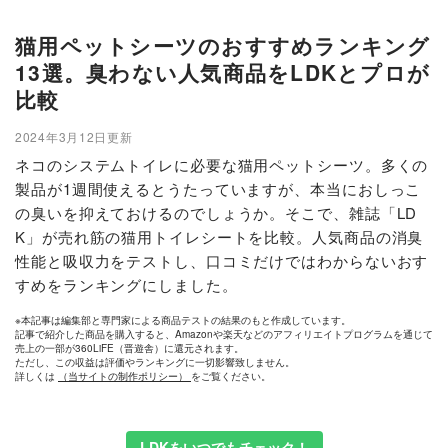
猫用ペットシーツのおすすめランキング
13選。臭わない人気商品をLDKとプロが
比較
2024年3月12日更新
ネコのシステムトイレに必要な猫用ペットシーツ。多くの
製品が1週間使えるとうたっていますが、本当におしっこ
の臭いを抑えておけるのでしょうか。そこで、雑誌「LD
K」が売れ筋の猫用トイレシートを比較。人気商品の消臭
性能と吸収力をテストし、口コミだけではわからないおす
すめをランキングにしました。
※本記事は編集部と専門家による商品テストの結果のもと作成しています。
記事で紹介した商品を購入すると、Amazonや楽天などのアフィリエイトプログラムを通じて
売上の一部が360LiFE（晋遊舎）に還元されます。
ただし、この収益は評価やランキングに一切影響致しません。
詳しくは
（当サイトの制作ポリシー）
をご覧ください。
LDKをいつでもチェック！