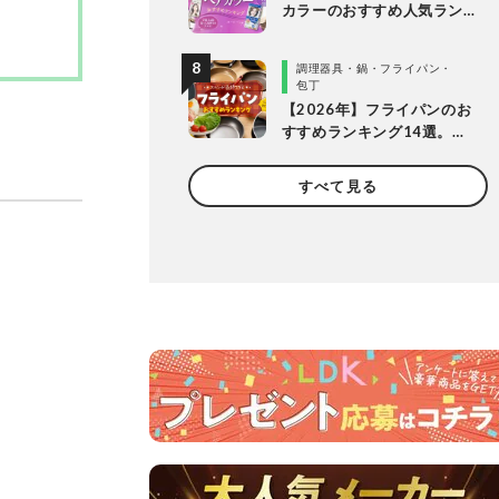
カラーのおすすめ人気ラン
キング20選。LDKがプロと
市販製品を明るめ・暗め別
調理器具・鍋・フライパン・
に比較
包丁
【2026年】フライパンのお
すすめランキング14選。
LDKとプロが長持ちする製
品を探して徹底比較
すべて見る