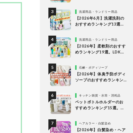
すめランキング15選。LDK
が市販の人気商品をプロと
洗濯用品・ランドリー用品
比較
【2026年6月】洗濯洗剤の
おすすめランキング13選。
LDKが液体・ジェルボー
ル・粉末の人気商品を比較
洗濯用品・ランドリー用品
検証
【2026年】柔軟剤のおすす
めランキング19選。LDKが
無香料、香りつきの人気商
品を徹底比較
石鹸・ボディソープ
【2026年】体臭予防ボディ
ソープのおすすめランキン
グ14選。LDKが女性向けの
人気商品を比較
キッチン雑貨・水筒・消耗品
ペットボトルホルダーのお
すすめランキング15選。
LDKが保冷力長持ちの人気
製品を比較
ヘアカラー・白髪染め
【2026年】白髪染め・ヘア