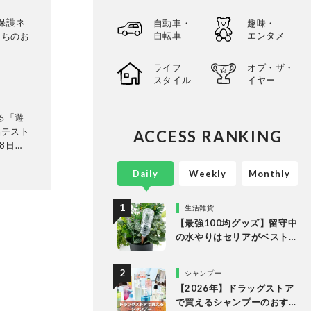
保護ネ
自動車・
趣味・
自転車
エンタメ
たちのお
ライフ
オブ・ザ・
スタイル
イヤー
る「遊
品テスト
ACCESS RANKING
8日発
テリ
に検証。
Daily
Weekly
Monthly
って見つ
選してあ
生活雑貨
以上の
【最強100均グッズ】留守中
。
の水やりはセリアがベスト
な理由
シャンプー
【2026年】ドラッグストア
で買えるシャンプーのおす