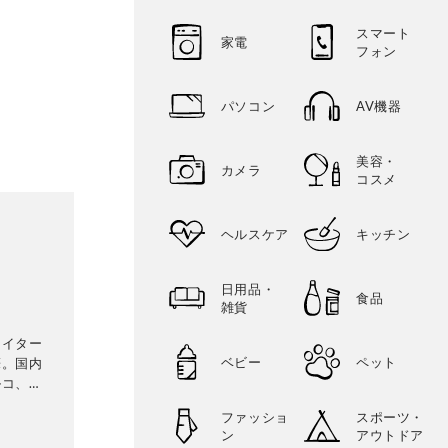
スマート
家電
フォン
パソコン
AV機器
美容・
カメラ
コスメ
ヘルスケア
キッチン
日用品・
食品
雑貨
ライター
ベビー
ペット
筆。国内
ルコ、モ
に『猫の
ファッショ
スポーツ・
ネコとの
ン
アウトドア
ign