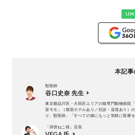
LD
Goo
本記事
獣医師
谷口史奈 先生
東京都品川区・大田区エリアの猫専門動物病院
室モモ」（個室ホテルあり／往診・送迎あり）
り、獣医師。「すべての猫にもっと気軽に医療
会を持ってほしい！」という想いから“猫しかい
「拝啓ねこ様」店長
門の動物病院”として当院を2016年8月に開院
VEGA 氏
ンテンツにてメディアへの執筆・掲載実績もあ