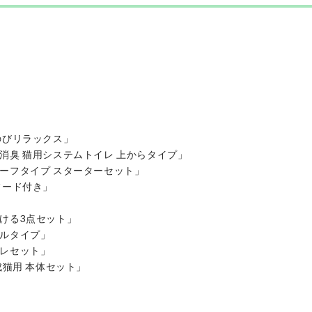
のびリラックス」
消臭 猫用システムトイレ 上からタイプ」
ーフタイプ スターターセット」
フード付き」
ける3点セット」
プルタイプ」
イレセット」
成猫用 本体セット」