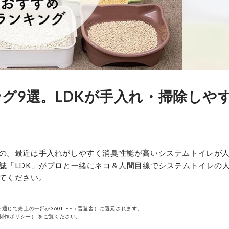
グ9選。LDKが手入れ・掃除しや
の。最近は手入れがしやすく消臭性能が高いシステムトイレが
誌「LDK」がプロと一緒にネコ＆人間目線でシステムトイレの
てください。
通じて売上の一部が360LiFE（晋遊舎）に還元されます。
制作ポリシー）
をご覧ください。