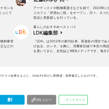
3』（チクサン出版社）など。
ポケモンを
アーティストや動物看護士などを経て、2020年に
ミュにて
コカフェ「拝啓ねこ様」をオープン。日々、ネコ
世話と里親探しを行っている。
暮らしのおすすめベストバイ
LDK編集部
動物飼養管
『LDK』は2012年の創刊以来、晋遊舎の理念であ
国立などの
びある、ホンネ」を胸に、消費者目線で本音の商
を貫いてきた、女性誌とWEBメディアです。毎月2
行の雑誌とWebサイトで、掃除用品から収納イン
ア、食品まで、あらゆるジャンルの商品を徹底的
編集部と専門家、そして社内検証機関が実際に使
けた「本当に良いもの」と「お役立ち情報」を厳
なたにお届け。編集長・高橋咲彩を中心に、11名
テスト結果をもとに、360LiFE向けに再構成・加筆修正したものです。
編集体制で日々の検証・記事制作を行っています
URLコピー
ブックマーク