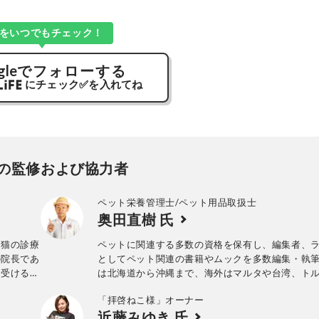
Kをいつでもチェック！
gle
でフォローする
にチェック
✅
を入れてね
の監修および協力者
ペット栄養管理士/ペット用品取扱士
奥田直樹 氏
「猫の診療
ペットに関連する多数の資格を保有し、編集者、
の院長であ
としてペット関連の書籍やムックを多数編集・執
を受ける機
は北海道から沖縄まで、海外はマルタや台湾、ト
ない猫専
ロッコなど、多数の猫スポットに足を運ぶ。著書
「拝啓ねこ様」オーナー
。猫関連コ
寿命は８割が“ごはん”で決まる』（双葉社）、『
近藤みゆき 氏
る。
新生活ガイド』（晋遊舎）、『animal hospital des