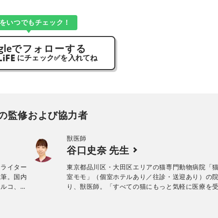
Kをいつでもチェック！
gle
でフォローする
にチェック
✅
を入れてね
の監修および協力者
獣医師
谷口史奈 先生
、ライター
東京都品川区・大田区エリアの猫専門動物病院「
執筆。国内
室モモ」（個室ホテルあり／往診・送迎あり）の
トルコ、モ
り、獣医師。「すべての猫にもっと気軽に医療を
書に『猫の
会を持ってほしい！」という想いから“猫しかいな
『ネコとの
門の動物病院”として当院を2016年8月に開院。猫
sign
ンテンツにてメディアへの執筆・掲載実績もある