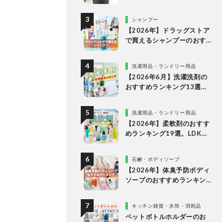
な理由
シャンプー
【2026年】ドラッグストア
で買えるシャンプーのおす
すめランキング15選。LDK
が市販の人気商品をプロと
洗濯用品・ランドリー用品
比較
【2026年6月】洗濯洗剤の
おすすめランキング13選。
LDKが液体・ジェルボー
ル・粉末の人気商品を比較
洗濯用品・ランドリー用品
検証
【2026年】柔軟剤のおすす
めランキング19選。LDKが
無香料、香りつきの人気商
品を徹底比較
石鹸・ボディソープ
【2026年】体臭予防ボディ
ソープのおすすめランキン
グ14選。LDKが女性向けの
人気商品を比較
キッチン雑貨・水筒・消耗品
ペットボトルホルダーのお