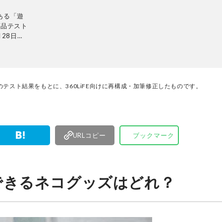
ある「遊
商品テスト
28日発
ンテリ
的に検証。
使って見つ
厳選してあ
名以上の
テスト結果をもとに、360LiFE向けに再構成・加筆修正したものです。
す。
URLコピー
ブックマーク
できるネコグッズはどれ？