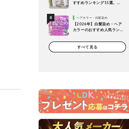
すすめランキング15選。
LDKが保冷力長持ちの人気
製品を比較
ヘアカラー・白髪染め
【2026年】白髪染め・ヘア
カラーのおすすめ人気ラン
キング20選。LDKがプロと
市販製品を明るめ・暗め別
すべて見る
に比較