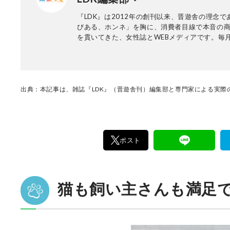
3』（チクサン出版社）など。
『LDK』は2012年の創刊以来、晋遊舎の理念で
びある、ホンネ」を胸に、消費者目線で本音の
を貫いてきた、女性誌とWEBメディアです。毎月
行の雑誌とWebサイトで、掃除用品から収納イ
ア、食品まで、あらゆるジャンルの商品を徹底
編集部と専門家、そして社内検証機関が実際に
けた「本当に良いもの」と「お役立ち情報」を
なたにお届け。編集長・高橋咲彩を中心に、11
出典：本記事は、雑誌『LDK』（晋遊舎刊）編集部と専門家による実際の
編集体制で日々の検証・記事制作を行っていま
ポスト
猫も飼い主さんも満足