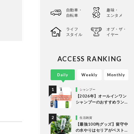
自動車・
趣味・
自転車
エンタメ
ライフ
オブ・ザ・
スタイル
イヤー
ACCESS RANKING
Daily
Weekly
Monthly
シャンプー
【2026年】オールインワン
シャンプーのおすすめラン
キング。LDKがドラッグス
トアなどで買える人気商品
生活雑貨
をプロと比較
【最強100均グッズ】留守中
の水やりはセリアがベスト