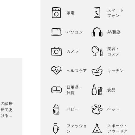
スマート
家電
フォン
パソコン
AV機器
美容・
カメラ
コスメ
ヘルスケア
キッチン
日用品・
食品
雑貨
猫の診療
ベビー
ペット
院長であ
受ける機
い猫専
ファッショ
スポーツ・
関連コ
ン
アウトドア
。