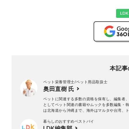
LD
Goo
本記事
ペット栄養管理士/ペット用品取扱士
奥田直樹 氏
ペットに関連する多数の資格を保有し、編集者
としてペット関連の書籍やムックを多数編集・
は北海道から沖縄まで、海外はマルタや台湾、
ロッコなど、多数の猫スポットに足を運ぶ。著
暮らしのおすすめベストバイ
寿命は８割が“ごはん”で決まる』（双葉社）、
LDK編集部
新生活ガイド』（晋遊舎）、『animal hospital de