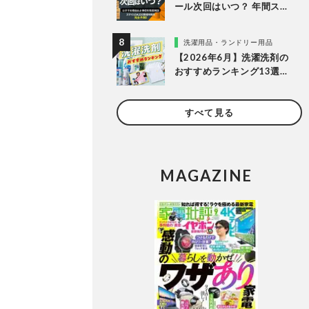
ール次回はいつ？ 年間スケ
ジュールからおすすめの商
品まで紹介
洗濯用品・ランドリー用品
【2026年6月】洗濯洗剤の
おすすめランキング13選。
LDKが液体・ジェルボー
ル・粉末の人気商品を比較
すべて見る
検証
MAGAZINE