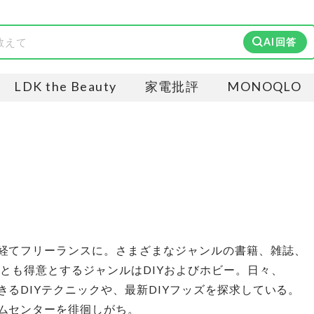
AI回答
LDK the Beauty
家電批評
MONOQLO
経てフリーランスに。さまざまなジャンルの書籍、雑誌、
っとも得意とするジャンルはDIYおよびホビー。日々、
るDIYテクニックや、最新DIYフッズを探求している。
ムセンターを徘徊しがち。