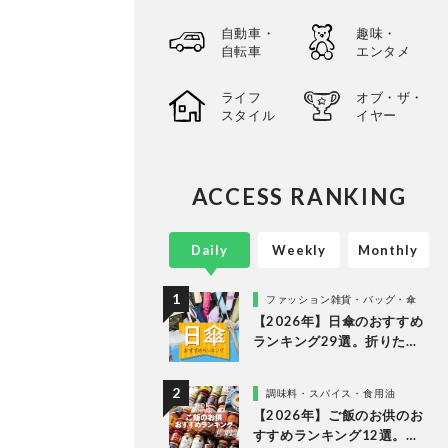
自動車・
趣味・
自転車
エンタメ
ライフ
オブ・ザ・
スタイル
イヤー
ACCESS RANKING
Daily
Weekly
Monthly
ファッション雑貨・バッグ・傘
【2026年】日傘のおすすめ
ランキング29選。折りたた
み・長傘の人気商品を徹底
比較
調味料・スパイス・食用油
【2026年】ご飯のお供のお
すすめランキング12選。