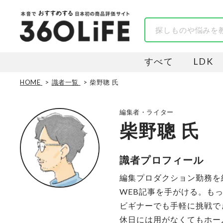
すべて
LDK
HOME
識者一覧
柴野聰 氏
編集者・ライター
柴野聰 氏
識者プロフィール
編集プロダクション勤務を
WEB記事を手がける。も
ビギナーでも手軽に挑戦でき
休日には用がなくてもホー