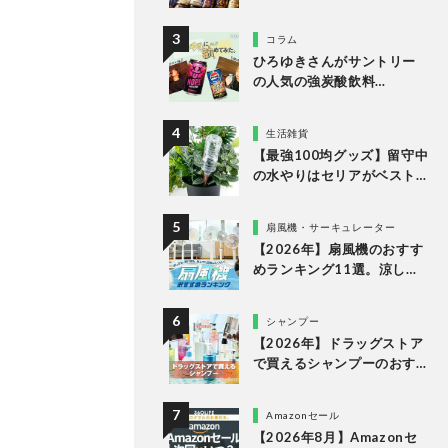
LDKが食べるラー油など市
販の人気商品をプロと徹底
コラム
比較
ひろゆきさんがサントリー
の人気の強炭酸飲料
「NOPE」とエナドリ「ペプ
シ リフレッシュショット」
生活雑貨
を実飲して食レポ！
【最強100均グッズ】留守中
の水やりはセリアがベスト
な理由
扇風機・サーキュレーター
【2026年】扇風機のおすす
めランキング11選。涼しい
＆静かでDCモーターの人気
製品を徹底比較
シャンプー
【2026年】ドラッグストア
で買えるシャンプーのおす
すめランキング15選。LDK
が市販の人気商品をプロと
Amazonセール
比較
【2026年8月】Amazonセ