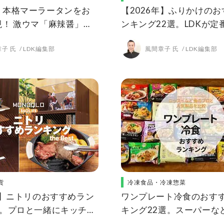
】本格マーラータンをお
【2026年】ふりかけの
現！ 激ウマ「麻辣醤」の
ンキング22選。LDKが定
レシピをLDKが紹介
わり種まで人気商品をプ
子 氏
LDK編集部
風間章子 氏
LDK編集部
貨
冷凍食品・冷凍惣菜
年】ニトリのおすすめラン
ワンプレート冷食のおす
選。プロと一緒にキッチ
キング22選。スーパーな
の人気商品をテスト
商品を実食比較