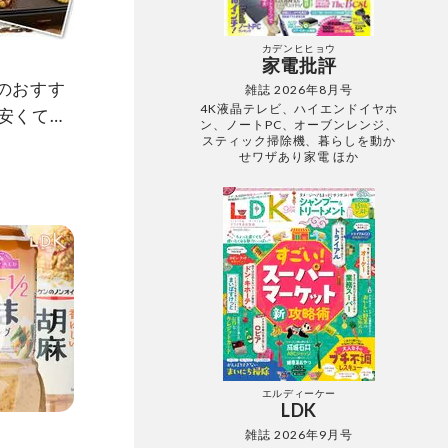
カデンヒヒョウ
家電批評
粉のおすす
雑誌 2026年8月号
4K液晶テレビ、ハイエンドイヤホ
が安くてお
ン、ノートPC、オーブンレンジ、
スティック掃除機、暮らしを動か
せワザあり家電 ほか
エルディーケー
LDK
雑誌 2026年9月号