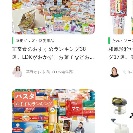
防犯グッズ・防災用品
たれ・ソー
非常食のおすすめランキング38
和風顆粒
選。LDKがおかず、お菓子などお
グ17選
いしい長期保存食を実際に比較
人気商品を
草野かおる 氏
LDK編集部
北山み