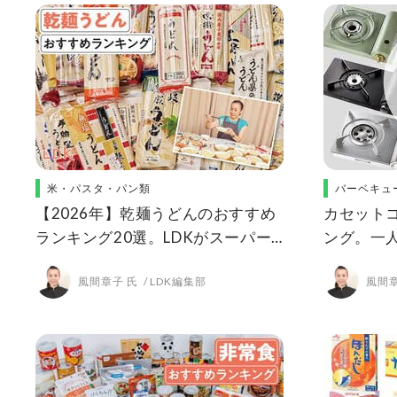
米・パスタ・パン類
バーベキュ
【2026年】乾麺うどんのおすすめ
カセット
ランキング20選。LDKがスーパー
ング。一人
などで買える人気商品を比較
用の人気
風間章子 氏
LDK編集部
風間章