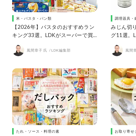
米・パスタ・パン類
調理器具・
【2026年】パスタのおすすめラン
みじん切
キング33選。LDKがスーパーで買
グ11選。
える市販の人気商品を比較
ーなど人
風間章子 氏
LDK編集部
風間章
たれ・ソース・料理の素
お取り寄せ