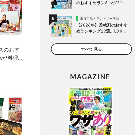
のおすすめランキング21
選。冷却プレート付きなど
多様なタイプの人気製品を
洗濯用品・ランドリー用品
比較
【2026年】柔軟剤のおすす
めランキング19選。LDKが
無香料、香りつきの人気商
品を徹底比較
ースのおす
すべて見る
Kが料理
MAGAZINE