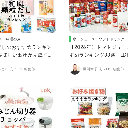
ス・料理の素
水・ジュース・ソフトドリンク
だしのおすすめランキン
【2026年】トマトジュ
。美味しい出汁が完成する
すめランキング33選。LD
LDKが比較
家と人気商品を比較
どり 氏
LDK編集部
風間章子 氏
LDK編集部