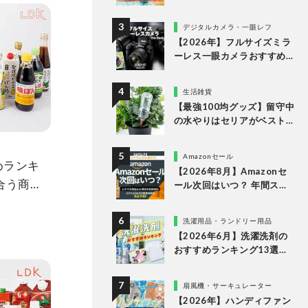
すめランキング15選。LDK
が市販の人気商品をプロと
デジタルカメラ・一眼レフ
比較
【2026年】フルサイズミラ
ーレス一眼カメラおすすめ
ランキング。最強３機種の
使い勝手や画質を徹底比較
生活雑貨
【最強100均グッズ】留守中
の水やりはセリアがベスト
な理由
Amazonセール
めランキ
【2026年8月】Amazonセ
合う商品
ール次回はいつ？ 年間スケ
ジュールからおすすめの商
品まで紹介
洗濯用品・ランドリー用品
【2026年6月】洗濯洗剤の
おすすめランキング13選。
LDKが液体・ジェルボー
ル・粉末の人気商品を比較
扇風機・サーキュレーター
検証
【2026年】ハンディファン