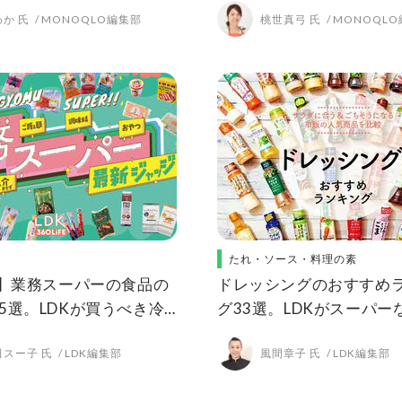
か 氏
MONOQLO編集部
桃世真弓 氏
MONOQL
たれ・ソース・料理の素
年】業務スーパーの食品の
ドレッシングのおすすめ
5選。LDKが買うべき冷
グ33選。LDKがスーパー
調味料を紹介
える市販の人気商品を比
田スー子 氏
LDK編集部
風間章子 氏
LDK編集部