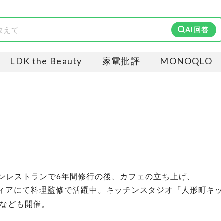
AI回答
LDK the Beauty
家電批評
MONOQLO
ンレストランで6年間修行の後、カフェの立ち上げ、
ディアにて料理監修で活躍中。キッチンスタジオ『人形町キ
室なども開催。