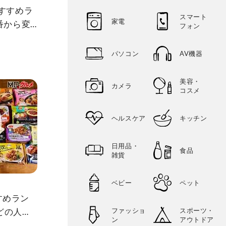
おすすめラ
スマート
家電
番から変
フォン
ロと比較
パソコン
AV機器
美容・
カメラ
コスメ
ヘルスケア
キッチン
日用品・
食品
雑貨
ベビー
ペット
すめラン
どの人気
ファッショ
スポーツ・
ン
アウトドア