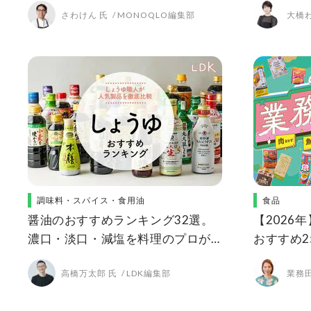
さわけん 氏
MONOQLO編集部
大橋わ
調味料・スパイス・食用油
食品
醤油のおすすめランキング32選。
【2026
濃口・淡口・減塩を料理のプロが
おすすめ2
LDKが徹底比較
凍食品や
高橋万太郎 氏
LDK編集部
業務