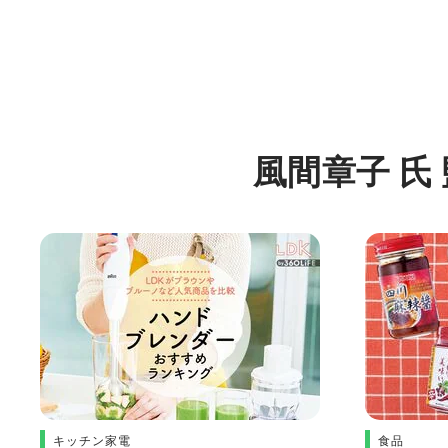
風間章子 氏
キッチン家電
食品