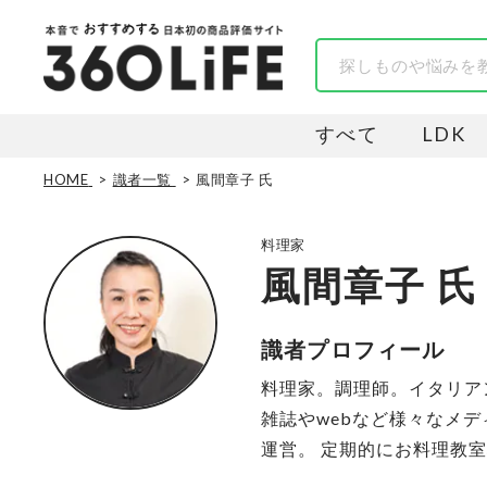
すべて
LDK
HOME
識者一覧
風間章子 氏
料理家
風間章子 氏
識者プロフィール
料理家。調理師。イタリア
雑誌やwebなど様々なメ
運営。 定期的にお料理教