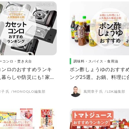
ーコンロ・焚き火台
調味料・スパイス・食用油
コンロのおすすめランキ
ポン酢しょうゆのおすす
暮らしや防災にも! 家庭
ング25選。お鍋、料理に
商品を比較
をLDKとプロが徹底比較
子 氏
MONOQLO編集部
風間章子 氏
LDK編集部