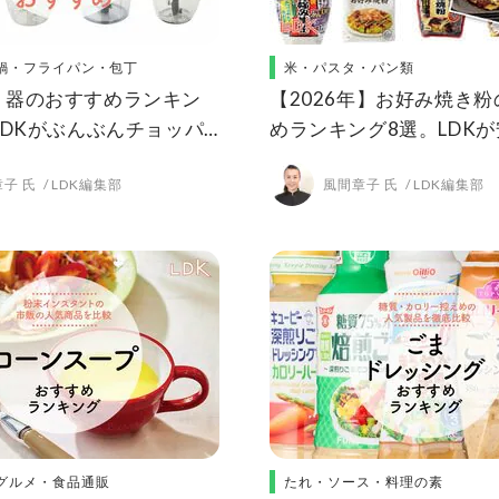
鍋・フライパン・包丁
米・パスタ・パン類
り器のおすすめランキン
【2026年】お好み焼き
LDKがぶんぶんチョッパ
めランキング8選。LDK
気商品を実際に比較
いしい人気商品を比較
子 氏
LDK編集部
風間章子 氏
LDK編集部
グルメ・食品通販
たれ・ソース・料理の素