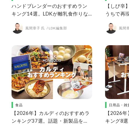
ハンドブレンダーのおすすめラン
【しび辛
キング14選。LDKが離乳食作りな
うちで再
どに使いやすい人気商品を比較
おすすめ&
風間章子 氏
LDK編集部
風間章
食品
日用品・雑
【2026年】カルディのおすすめラ
【2026
ンキング37選。話題・新製品を
キング8
LDK、MONOQLOがプロと検証
ン、収納