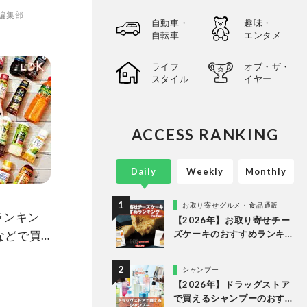
O編集部
自動車・
趣味・
自転車
エンタメ
ライフ
オブ・ザ・
スタイル
イヤー
ACCESS RANKING
Daily
Weekly
Monthly
お取り寄せグルメ・食品通販
ランキン
【2026年】お取り寄せチー
などで買
ズケーキのおすすめランキ
ング13選。冷凍・冷蔵で届
較
く人気商品をプロと比較
シャンプー
【2026年】ドラッグストア
で買えるシャンプーのおす