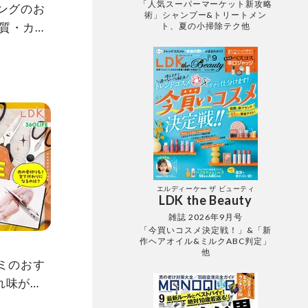
「人気スーパーマーケット新攻略
シングのお
術」シャンプー&トリートメン
質・カロ
ト、夏の小掃除テク他
較
エルディーケー ザ ビューティ
LDK the Beauty
雑誌 2026年9月号
「今買いコスメ決定戦！」&「新
作ヘアオイル&ミルクABC判定」
丁
他
サミのおす
れ味が良
LDKが