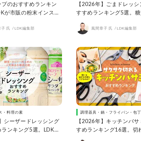
ープのおすすめランキン
【2026年】ごまドレッ
DKが市販の粉末インスタ
すすめランキング5選。糖
気商品を比較
リーオフ製品をLDKが比
子 氏
LDK編集部
風間章子 氏
LDK編集部
ス・料理の素
調理器具・鍋・フライパン・包
年】シーザードレッシング
【2026年】キッチンバ
ランキング5選。LDKが
すめランキング16選。切
ーの製品を比較
くて使いやすい人気商品を