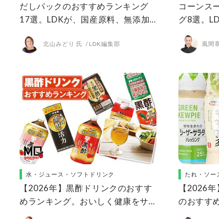
だしパックのおすすめランキング
コーンス
17選。LDKが、国産原料、無添加
グ8選。L
など人気商品を実食テスト
ントの人
北山みどり 氏
LDK編集部
風間章
水・ジュース・ソフトドリンク
たれ・ソー
【2026年】黒酢ドリンクのおすす
【2026
めランキング。おいしく健康をサ
のおすすめ
ポートする人気商品を比較
低カロリ