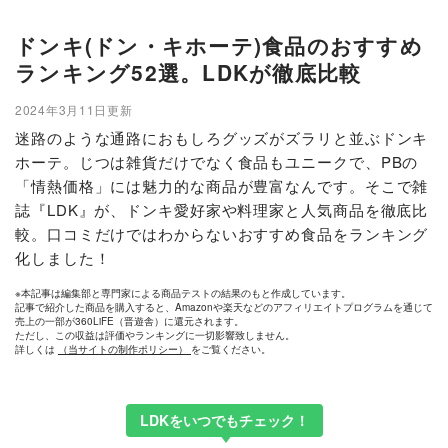
ドンキ(ドン・キホーテ)食品のおすすめ
ランキング52選。LDKが徹底比較
2024年3月11日更新
迷路のような通路におもしろグッズがズラリと並ぶドンキ
ホーテ。じつは雑貨だけでなく食品もユニークで、PBの
「情熱価格」には魅力的な商品が豊富なんです。そこで雑
誌『LDK』が、ドンキ愛好家や料理家と人気商品を徹底比
較。口コミだけではわからないおすすめ食品をランキング
化しました！
※本記事は編集部と専門家による商品テストの結果のもと作成しています。
記事で紹介した商品を購入すると、Amazonや楽天などのアフィリエイトプログラムを通じて
売上の一部が360LiFE（晋遊舎）に還元されます。
ただし、この収益は評価やランキングに一切影響致しません。
詳しくは
（当サイトの制作ポリシー）
をご覧ください。
LDKをいつでもチェック！