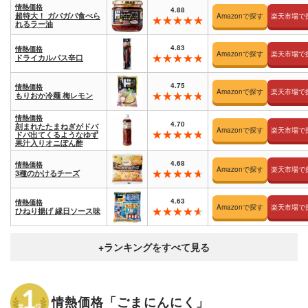
情熱価格
4.88
超特大！ ガバガバ食べら
Amazonで探す
楽天市場で
れるラー油
4.83
情熱価格
Amazonで探す
楽天市場で
ドライカルパス辛口
4.75
情熱価格
Amazonで探す
楽天市場で
もりおか冷麺 梅レモン
情熱価格
4.70
刻まれたたまねぎがドバ
Amazonで探す
楽天市場で
ドバ出てくるようなゆず
果汁入りオニぽん酢
4.68
情熱価格
Amazonで探す
楽天市場で
3種のかけるチーズ
4.63
情熱価格
Amazonで探す
楽天市場で
ひねり揚げ 縁日ソース味
情熱価格「ごまにんにく」