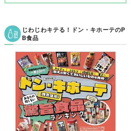
18位：情熱価格「おつまみ韓国海苔」
19位：情熱価格「世界を巡って作ったグラノーラ」
20位：情熱価格「牛タンカルパス」
21位：情熱価格「しいたけスナック」
じわじわキテる！ドン・キホーテのP
22位：情熱価格「芋けんぴ」
B食品
23位：情熱価格「サラダチキンハーブ」
24位：情熱価格「ホテルの朝食バター」
25位：情熱価格「もりおか冷麺 激辛くん」
26位：情熱価格「アーモンド小魚 大満足パック」
27位：情熱価格「薫麦（くんばく）6枚切」
28位：情熱価格「オイルサーディン」
29位：情熱価格「鮭フレーク」
30位：情熱価格「黒ごまきな粉」
31位：情熱価格「焼ほしいも」
32位：情熱価格「マルゲリータピザ」
33位：情熱価格「ベビーチーズ 明太子風味」
34位：情熱価格「ふっくら仕立ておいしい大盛りご飯」
35位：情熱価格「フルーツミックス」