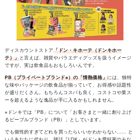
36位：情熱価格「はちみつ紅茶」
37位：情熱価格「おしゃぶりするめブラックペッパー味」
38位：情熱価格「国産花かつお」
39位：情熱価格「たっぷりベジタブルチップス」
40位：情熱価格「エキストラバージンオイルスプレー」
41位：情熱価格「贅沢旨味だし」
42位：情熱価格「インスタント梅昆布茶」
ディスカウントストア
「ドン・キホーテ（ドンキホー
43位：情熱価格「コーヒーバッグ8packs」
テ）」
と言えば、雑貨やバラエディグッズを扱うイメージ
44位：情熱価格「MCTオイル」
ですが、実は飲食品もおもしろいんです。
45位：情熱価格「花畑牧場 生カマンベール」
PB（プライベートブランド※）の「情熱価格」
46位：情熱価格「チーズいか」
には、独特
な味やパッケージの飲食品が揃っていて、お得感や話題性
47位：情熱価格「インスタント 黒烏龍茶」
が盛りだくさん。もちろんコスパも良く、コストコや業ス
48位：情熱価格「くんたま」
ーを超えるような逸品が手に入るかもしれません。
49位：情熱価格「ガパオ」
50位：情熱価格「ユッケジャン」
※ドンキでは「PB」について「お客さまと一緒に創り上げ
51位：情熱価格「酸っぱいゼリーキウイフルーツ」
るピープルブランド（PB）」としています。
52位：情熱価格「魯肉飯（ルーローハン）」
ドンキPB食品のベストバイまとめ
でも個性的すぎてどれを買ったらいいかわからない…… と
いうあなたに代わり、雑誌『LDK』がドンキ愛好家のみな
食品の売れ筋ランキングもチェック！