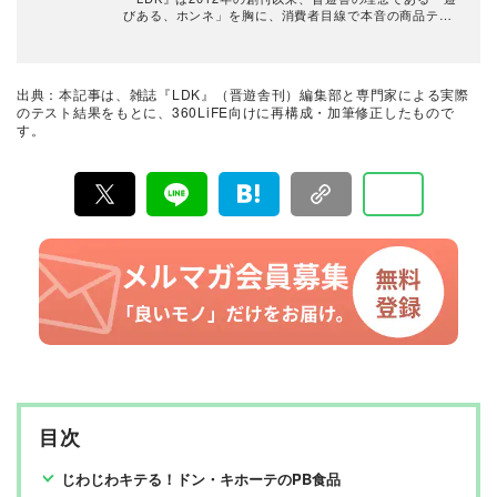
びある、ホンネ」を胸に、消費者目線で本音の商品テス
トを貫いてきた、女性誌とWEBメディアです。毎月28日
発行の雑誌とWebサイトで、掃除用品から収納インテリ
ア、食品まで、あらゆるジャンルの商品を徹底的に検
証。編集部と専門家、そして社内検証機関が実際に使っ
出典：本記事は、雑誌『LDK』（晋遊舎刊）編集部と専門家による実際
て見つけた「本当に良いもの」と「お役立ち情報」を厳
のテスト結果をもとに、360LiFE向けに再構成・加筆修正したもので
選してあなたにお届け。編集長・高橋咲彩を中心に、11
す。
名以上の編集体制で日々の検証・記事制作を行っていま
す。
目次
じわじわキテる！ドン・キホーテのPB食品