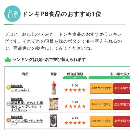
ドンキPB食品のおすすめ1位
プロと一緒に比べてみた、ドンキ食品のおすすめランキン
グです。それぞれの項目を緑のボタンで並べ替えられるの
で、商品選びの参考にしてみてくださいね。
ランキングは項目名で並び替えられます
商品
画像
総合評価順
安い順で並び
5.00
情熱価格
Amazonで探す
楽天市場で
ごまにんにく
情熱価格
4.98
新潟県産こがねもち米
Amazonで探す
楽天市場で
使用 しゃぶしゃぶ う
す切りもち
情熱価格
4.95
スペイン産ハモンセラ
Amazonで探す
楽天市場で
ーノ