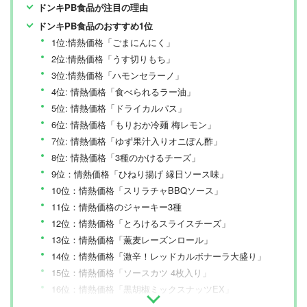
ドンキPB食品が注目の理由
ドンキPB食品のおすすめ1位
1位:情熱価格「ごまにんにく」
2位:情熱価格「うす切りもち」
3位:情熱価格「ハモンセラーノ」
4位: 情熱価格「食べられるラー油」
5位: 情熱価格「ドライカルパス」
6位: 情熱価格「もりおか冷麺 梅レモン」
7位: 情熱価格「ゆず果汁入りオニぽん酢」
8位: 情熱価格「3種のかけるチーズ」
9位：情熱価格「ひねり揚げ 縁日ソース味」
10位：情熱価格「スリラチャBBQソース」
11位：情熱価格のジャーキー3種
12位：情熱価格「とろけるスライスチーズ」
13位：情熱価格「薫麦レーズンロール」
14位：情熱価格「激辛！レッドカルボナーラ大盛り」
15位：情熱価格「ソースカツ 4枚入り」
16位：情熱価格「黒胡椒ミックスナッツEX」
17位：情熱価格「ロース生ハム」