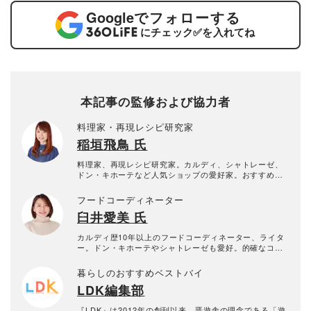
Google
でフォローする
にチェック
✅
を入れてね
本記事の監修および協力者
料理家・再現レシピ研究家
稲垣飛鳥 氏
料理家、再現レシピ研究家。カルディ、シャトレーゼ、
ドン・キホーテなど人気ショップの愛好家。おすすめ情
報はママ友たちと共有している。
フードコーディネーター
臼井愛美 氏
カルディ歴10年以上のフードコーディネーター、ライタ
ー。ドン・キホーテやシャトレーゼも愛好。的確なコメ
ントに定評あり。
暮らしのおすすめベストバイ
LDK編集部
『LDK』は2012年の創刊以来、晋遊舎の理念である「遊