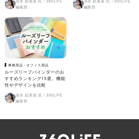
清水 絵美菜 氏
360LiFE
清水 絵美菜 氏
360LiFE
編集部
編集部
事務用品・オフィス用品
ルーズリーフバインダーのお
すすめランキング15選。機能
性やデザインを比較
清水 絵美菜 氏
360LiFE
編集部