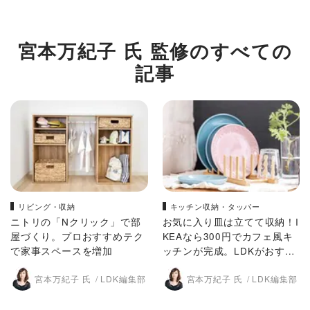
宮本万紀子 氏 監修のすべての
記事
リビング・収納
キッチン収納・タッパー
ニトリの「Nクリック」で部
お気に入り皿は立てて収納！I
屋づくり。プロおすすめテク
KEAなら300円でカフェ風キ
で家事スペースを増加
ッチンが完成。LDKがおすす
め
宮本万紀子 氏
LDK編集部
宮本万紀子 氏
LDK編集部