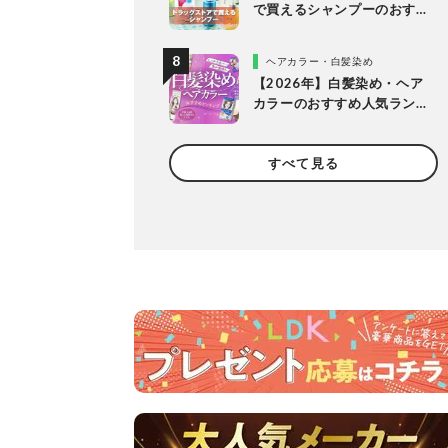
で買えるシャンプーのおす
すめランキング15選。LDK
が市販の人気商品をプロと
ヘアカラー・白髪染め
比較
【2026年】白髪染め・ヘア
カラーのおすすめ人気ラン
キング20選。LDKがプロと
市販製品を明るめ・暗め別
すべて見る
に比較