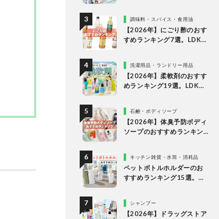
LDKが液体・ジェルボー
ル・粉末の人気商品を比較
調味料・スパイス・食用油
検証
【2026年】にごり酢のおす
すめランキング7選。LDKが
スーパーなどで買える人気
の市販商品を比較
洗濯用品・ランドリー用品
【2026年】柔軟剤のおすす
めランキング19選。LDKが
無香料、香りつきの人気商
品を徹底比較
石鹸・ボディソープ
【2026年】体臭予防ボディ
ソープのおすすめランキン
グ14選。LDKが女性向けの
人気商品を比較
キッチン雑貨・水筒・消耗品
ペットボトルホルダーのお
すすめランキング15選。
LDKが保冷力長持ちの人気
製品を比較
シャンプー
【2026年】ドラッグストア