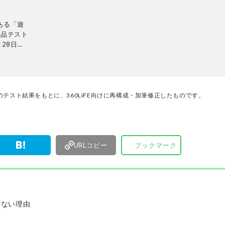
ある「遊
商品テスト
28日発
ンテリ
的に検証。
使って見つ
厳選してあ
名以上の
テスト結果をもとに、360LiFE向けに再構成・加筆修正したものです。
す。
URLコピー
ブックマーク
せない理由