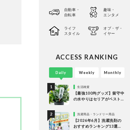
自動車・
趣味・
自転車
エンタメ
ライフ
オブ・ザ・
スタイル
イヤー
ACCESS RANKING
Daily
Weekly
Monthly
生活雑貨
【最強100均グッズ】留守中
の水やりはセリアがベスト
な理由
洗濯用品・ランドリー用品
【2026年6月】洗濯洗剤の
おすすめランキング13選。