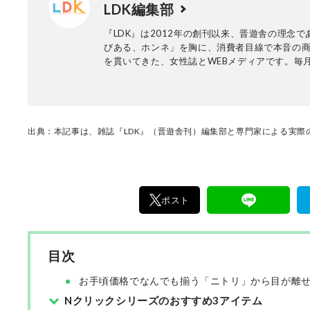
LDK編集部
『LDK』は2012年の創刊以来、晋遊舎の理念で
びある、ホンネ」を胸に、消費者目線で本音の
を貫いてきた、女性誌とWEBメディアです。毎月
行の雑誌とWebサイトで、掃除用品から収納イ
ア、食品まで、あらゆるジャンルの商品を徹底
編集部と専門家、そして社内検証機関が実際に
けた「本当に良いもの」と「お役立ち情報」を
なたにお届け。編集長・高橋咲彩を中心に、11
出典：本記事は、雑誌『LDK』（晋遊舎刊）編集部と専門家による実際の
編集体制で日々の検証・記事制作を行っていま
ポスト
目次
お手頃価格でなんでも揃う「ニトリ」から目が離
Nクリックシリーズのおすすめ3アイテム