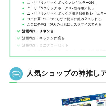
ニトリ「Nクリック ボックスレギュラー2段」
ニトリ「Nクリック ボックス2段専用天板 」
ニトリ「Nクリック ボックス用追加棚板 レギュラ
ココに夢中1：力いらずで簡単に組み立てられる
ここに夢中2：好みの仕様にカスタマイズできる
活用術1：リネン台
活用術2：キッチン作業台
活用術3：ミニクローゼット
プラススワンアイテム：ダイソー「つっぱり棒壁
人気ショップの神推し