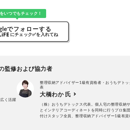
Kをいつでもチェック！
gle
でフォローする
にチェック
✅
を入れてね
の監修および協力者
整理収納アドバイザー1級有資格者・おうちデトッ
表
大橋わか 氏
幅広く活躍
（株）おうちデトックス代表。個人宅の整理収納
とインテリアコーディネートを同時に行うプロ集
付けスタッフ全員、整理収納アドバイザー1級有資
年間約1000回以上のお片づけに悩む個人宅の整理
ービス実績あり。