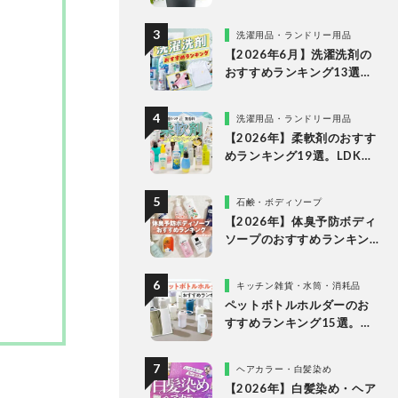
な理由
洗濯用品・ランドリー用品
【2026年6月】洗濯洗剤の
おすすめランキング13選。
LDKが液体・ジェルボー
ル・粉末の人気商品を比較
洗濯用品・ランドリー用品
検証
【2026年】柔軟剤のおすす
めランキング19選。LDKが
無香料、香りつきの人気商
品を徹底比較
石鹸・ボディソープ
【2026年】体臭予防ボディ
ソープのおすすめランキン
グ14選。LDKが女性向けの
人気商品を比較
キッチン雑貨・水筒・消耗品
ペットボトルホルダーのお
すすめランキング15選。
LDKが保冷力長持ちの人気
製品を比較
ヘアカラー・白髪染め
【2026年】白髪染め・ヘア