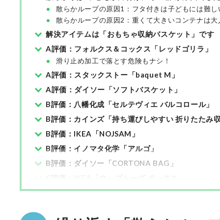
散らかループの原因1：フタ付きは子どもには難し
散らかループの原因2：重くて大きいコンテナは大
解決アイテムは「おもちゃ収納バスケット」です
A評価：フォルクス＆コックス「レッドゴリラ」
滑り止め加工で落とす危険もナシ！
A評価：スタックストー「baquet M」
A評価：ダイソー「ソフトバスケット」
B評価：八幡化成「セルテヴィエ バルコロール」
B評価：カインズ「持ち運びしやすい 折りたたみ
B評価：IKEA「NOJSAM」
B評価：イノマタ化学「アルゴ」
B評価：ダイソー「CORTONA BAG」
C評価：IKEA「ウップトーグ ボックス」