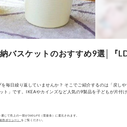
納バスケットのおすすめ9選│『LD
プを毎日繰り返していませんか？ そこでご紹介するのは「戻しや
ト」です。IKEAやカインズなど人気の9製品を子どもが片付
通じて売上の一部が360LiFE（晋遊舎）に還元されます。
制作ポリシー）
をご覧ください。