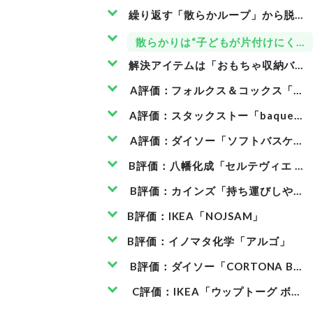
繰り返す「散らかループ」から脱出
散らかりは“子どもが片付けにくい
解決アイテムは「おもちゃ収納バス
A評価：フォルクス＆コックス「レ
A評価：スタックストー「baquet 
A評価：ダイソー「ソフトバスケッ
B評価：八幡化成「セルテヴィエ バ
B評価：カインズ「持ち運びしやすい
B評価：IKEA「NOJSAM」
B評価：イノマタ化学「アルゴ」
B評価：ダイソー「CORTONA BAG
C評価：IKEA「ウップトーグ ボッ