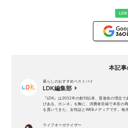
LD
Goo
本記事
暮らしのおすすめベストバイ
LDK編集部
『LDK』は2012年の創刊以来、晋遊舎の理念で
びある、ホンネ」を胸に、消費者目線で本音の
を貫いてきた、女性誌とWEBメディアです。毎月
行の雑誌とWebサイトで、掃除用品から収納イ
ア、食品まで、あらゆるジャンルの商品を徹底
ライフオーガナイザー
編集部と専門家、そして社内検証機関が実際に