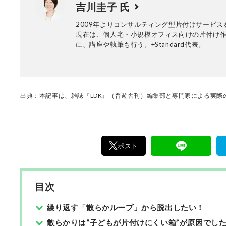
吉川圭子 氏
けた「本当に良いもの」と「お役立ち情報」を
なたにお届け。編集長・高橋咲彩を中心に、11
2009年よりコンサルティング型片付けサービス
編集体制で日々の検証・記事制作を行っていま
現在は、個人宅・小規模オフィス向けの片付け
に、講座や執筆も行う。+Standard代表。
出典：本記事は、雑誌『LDK』（晋遊舎刊）編集部と専門家による実際の
ポスト
目次
繰り返す「散らかループ」から脱出したい！
散らかりは“子どもが片付けにくい箱”が原因でし