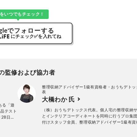
Kをいつでもチェック！
gle
でフォローする
にチェック
✅
を入れてね
の監修および協力者
整理収納アドバイザー1級有資格者・おうちデトッ
表
大橋わか 氏
ある「遊
（株）おうちデトックス代表。個人宅の整理収納
商品テスト
とインテリアコーディネートを同時に行うプロ集
28日発
付けスタッフ全員、整理収納アドバイザー1級有資
ンテリ
年間約1000回以上のお片づけに悩む個人宅の整理
的に検証。
ービス実績あり。
使って見つ