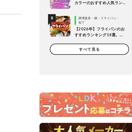
カラーのおすすめ人気ラン
キング20選。LDKがプロと
市販製品を明るめ・暗め別
調理器具・鍋・フライパン・
に比較
包丁
【2026年】フライパンのお
すすめランキング14選。
LDKとプロが長持ちする製
品を探して徹底比較
すべて見る