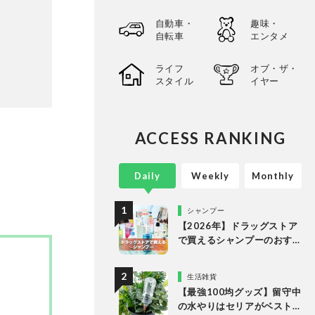
自動車・
趣味・
自転車
エンタメ
ライフ
オブ・ザ・
スタイル
イヤー
ACCESS RANKING
Daily
Weekly
Monthly
シャンプー
【2026年】ドラッグストア
で買えるシャンプーのおす
すめランキング15選。LDK
が市販の人気商品をプロと
生活雑貨
比較
【最強100均グッズ】留守中
の水やりはセリアがベスト