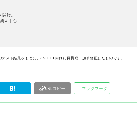
厳選してあ
名以上の
を開始。
す。
作業を中心
テスト結果をもとに、360LiFE向けに再構成・加筆修正したものです。
URLコピー
ブックマーク
た