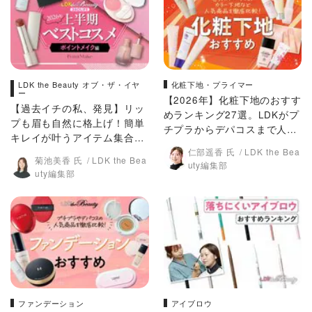
LDK the Beauty オブ・ザ・イヤ
化粧下地・プライマー
ー
【2026年】化粧下地のおすす
【過去イチの私、発見】リッ
めランキング27選。LDKがプ
プも眉も自然に格上げ！簡単
チプラからデパコスまで人気
キレイが叶うアイテム集合
商品を比較
【LDK上半期ベスコス2026】
仁部遥香 氏
LDK the Bea
菊池美香 氏
LDK the Bea
uty編集部
uty編集部
ファンデーション
アイブロウ