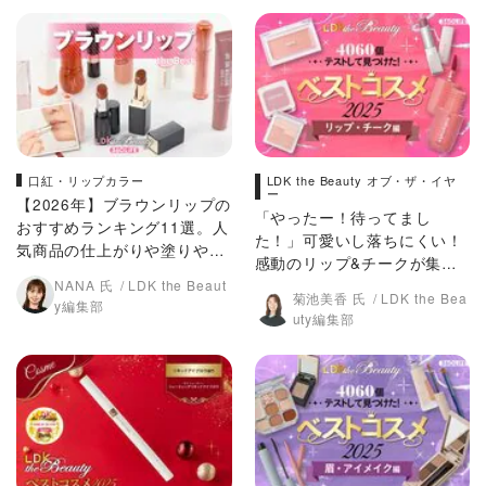
口紅・リップカラー
LDK the Beauty オブ・ザ・イヤ
ー
【2026年】ブラウンリップの
「やったー！待ってまし
おすすめランキング11選。人
た！」可愛いし落ちにくい！
気商品の仕上がりや塗りやす
感動のリップ&チークが集結
さを徹底比較
NANA 氏
LDK the Beaut
【LDKベスコス2025】
菊池美香 氏
LDK the Bea
y編集部
uty編集部