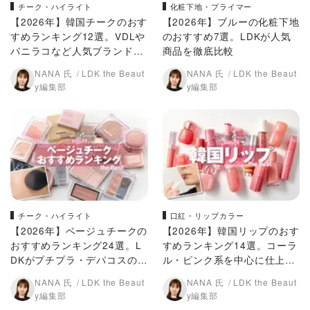
チーク・ハイライト
化粧下地・プライマー
【2026年】韓国チークのおす
【2026年】ブルーの化粧下地
すめランキング12選。VDLや
のおすすめ7選。LDKが人気
バニラコなど人気ブランドを
商品を徹底比較
徹底比較
NANA 氏
LDK the Beaut
NANA 氏
LDK the Beaut
y編集部
y編集部
チーク・ハイライト
口紅・リップカラー
【2026年】ベージュチークの
【2026年】韓国リップのおす
おすすめランキング24選。L
すめランキング14選。コーラ
DKがプチプラ・デパコスの人
ル・ピンク系を中心に仕上が
気商品を徹底比較
りや使用感を徹底比較
NANA 氏
LDK the Beaut
NANA 氏
LDK the Beaut
y編集部
y編集部