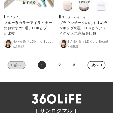
アイライナー
チーク・ハイライト
ブルー系カラーアイライナー
ブラウンチークのおすすめラ
のおすすめ9選。LDKとプロ
ンキング9選。LDKとヘアメ
が比較
イクが人気商品を比較
NANA 氏
LDK the Beaut
NANA 氏
LDK the Beaut
y編集部
y編集部
1
2
3
前へ
次へ
[ サンロクマル ]