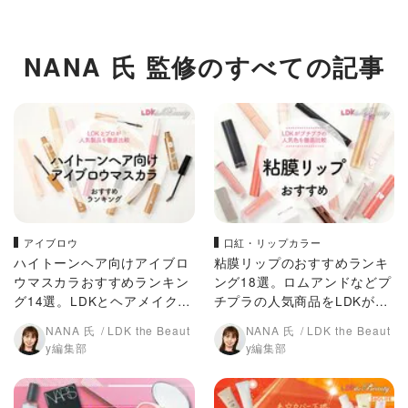
NANA 氏 監修のすべての記事
アイブロウ
口紅・リップカラー
ハイトーンヘア向けアイブロ
粘膜リップのおすすめランキ
ウマスカラおすすめランキン
ング18選。ロムアンドなどプ
グ14選。LDKとヘアメイクが
チプラの人気商品をLDKが比
人気商品を徹底比較
較
NANA 氏
LDK the Beaut
NANA 氏
LDK the Beaut
y編集部
y編集部