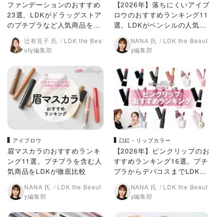
ファンデーションのおすすめ
【2026年】落ちにくいアイブ
23選。LDKがドラッグストア
ロウのおすすめランキング11
のプチプラなど人気商品を徹
選。LDKがペンシルの人気商
底比較
品を徹底比較
辻有見子 氏
LDK the Bea
NANA 氏
LDK the Beaut
uty編集部
y編集部
アイブロウ
口紅・リップカラー
眉マスカラのおすすめランキ
【2026年】ピンクリップのお
ング11選。プチプラを含む人
すすめランキング16選。プチ
気商品をLDKが徹底比較
プラからデパコスまでLDKが
人気商品を比較
NANA 氏
LDK the Beaut
NANA 氏
LDK the Beaut
y編集部
y編集部