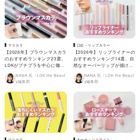
マスカラ
口紅・リップカラー
【2026年】ブラウンマスカラ
【2026年】リップライナーの
のおすすめランキング23選。
おすすめランキング14選。自
LDKがプチプラを中心に徹底
然なオーバーリップが描ける
比較
か徹底比較
NANA 氏
LDK the Beaut
NANA 氏
LDK the Beaut
y編集部
y編集部
マスカラ
チーク・ハイライト