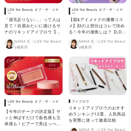
LDK the Beauty オブ・ザ・イヤ
LDK the Beauty オブ・ザ・イヤ
ー
ー
「眉毛足りない…」って人は
【眉&アイメイクの優勝コス
見て！自眉みたいに描けるサ
メ】顔の上部分はコレで決め
ナのリキッドアイブロウ【LD
る！今年の激推しは？【LDK
Kベスコス2025】
ベスコス2025】
NANA 氏
LDK the Beaut
NANA 氏
LDK the Beaut
y編集部
y編集部
LDK the Beauty オブ・ザ・イヤ
アイブロウ
ー
リキッドアイブロウのおすす
【今年のチークの決定版】サ
めランキング12選。人気商品
ッと伸ばすだけで血色感も立
を実際に使って徹底比較
体感も！ピアーで美ほっぺに
【LDKベスコス2025】
NANA 氏
LDK the Beaut