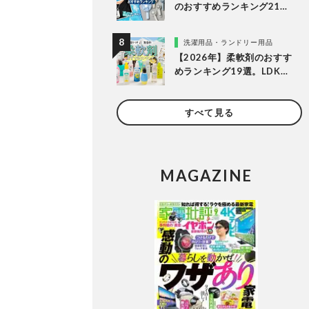
のおすすめランキング21
選。冷却プレート付きなど
多様なタイプの人気製品を
洗濯用品・ランドリー用品
比較
【2026年】柔軟剤のおすす
めランキング19選。LDKが
無香料、香りつきの人気商
品を徹底比較
すべて見る
MAGAZINE