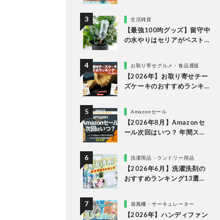
すめランキング15選。LDK
が市販の人気商品をプロと
生活雑貨
比較
【最強100均グッズ】留守中
の水やりはセリアがベスト
な理由
お取り寄せグルメ・食品通販
【2026年】お取り寄せチー
ズケーキのおすすめランキ
ング13選。冷凍・冷蔵で届
く人気商品をプロと比較
Amazonセール
【2026年8月】Amazonセ
ール次回はいつ？ 年間スケ
ジュールからおすすめの商
品まで紹介
洗濯用品・ランドリー用品
【2026年6月】洗濯洗剤の
おすすめランキング13選。
LDKが液体・ジェルボー
ル・粉末の人気商品を比較
扇風機・サーキュレーター
検証
【2026年】ハンディファン