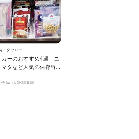
納・タッパー
ッカーのおすすめ4選。ニ
ノマタなど人気の保存容
とプロが比較
子 氏
LDK編集部