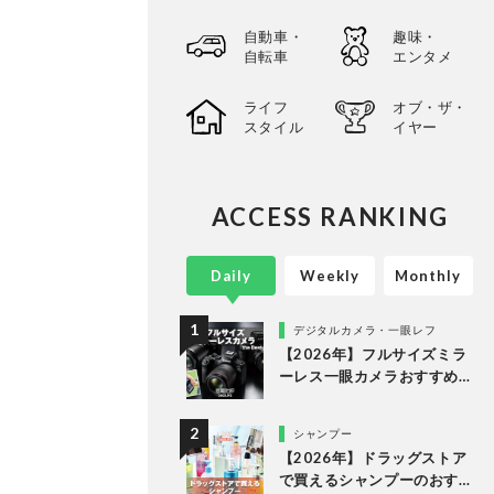
自動車・
趣味・
自転車
エンタメ
ライフ
オブ・ザ・
スタイル
イヤー
ACCESS RANKING
Daily
Weekly
Monthly
デジタルカメラ・一眼レフ
【2026年】フルサイズミラ
ーレス一眼カメラおすすめ
ランキング。最強３機種の
使い勝手や画質を徹底比較
シャンプー
【2026年】ドラッグストア
で買えるシャンプーのおす