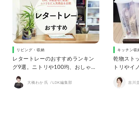
リビング・収納
キッチン収
レタートレーのおすすめランキン
乾物スト
グ9選。ニトリや100均、おしゃれ
トリやイ
な人気商品をLDKが比較
器をLDK
大橋わか 氏
LDK編集部
吉川圭