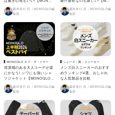
は履き心地もいい!【MONOQ
吸汗速乾なのも嬉しい!【MO
LO2024上半期ベストバイ】
NOQLO2024上半期ベストバ
森井良行 氏
MONOQLO編
森井良行 氏
MONOQLO編
イ】
集部
集部
MONOQLO オブ・ザ・イヤー
シューズ・靴・スニーカー
清潔感のある大人コーデが楽
メンズ白スニーカーのおすす
にかなう! シワにも強いシャ
めランキング4選。おしゃれ
ツジャケット【MONOQLO2
な人気製品を比較
024上半期ベストバイ】
森井良行 氏
MONOQLO編
森井良行 氏
MONOQLO編
集部
集部