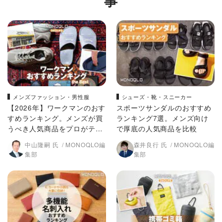
事
メンズファッション・男性服
シューズ・靴・スニーカー
【2026年】ワークマンのおす
スポーツサンダルのおすすめ
すめランキング。メンズが買
ランキング7選。メンズ向け
うべき人気商品をプロがテス
で厚底の人気商品を比較
ト
中山隆嗣 氏
MONOQLO編
森井良行 氏
MONOQLO編
集部
集部