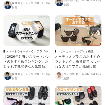
かガチ検証！
森井良行 氏
MONOQLO編
集部
集部
スマートウォッチ・ウェアラブル
スピーカー・オーディオ機器
【2026年】安いスマートバン
オーディオグラスのおすすめ
ドのおすすめランキング。お
ランキング。高音質でおしゃ
しゃれで機能的な人気製品を
れなのは? プロが徹底比較
比較
森井良行 氏
MONOQLO編
ゴン川野 氏
MONOQLO編
集部
集部