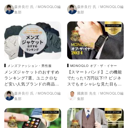
比較
森井良行 氏
MONOQLO編
森井良行 氏
MONOQLO編
集部
集部
メンズファッション・男性服
MONOQLO オブ・ザ・イヤー
メンズジャケットのおすすめ
【スマートバンド】この機能
ランキング7選。ユニクロな
でたった1万円以下!? ビジネ
ど安い人気ブランドの商品を
スでもオシャレな見た目も良
比較
し!【MONOQLO 2024年ベス
森井良行 氏
MONOQLO編
國廣崇 先生
MONOQLO編
トバイ】
集部
集部