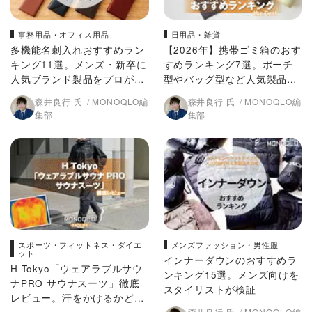
事務用品・オフィス用品
日用品・雑貨
多機能名刺入れおすすめラン
【2026年】携帯ゴミ箱のおす
キング11選。メンズ・新卒に
すめランキング7選。ポーチ
人気ブランド製品をプロが比
型やバッグ型など人気製品を
較
比較
森井良行 氏
MONOQLO編
森井良行 氏
MONOQLO編
集部
集部
スポーツ・フィットネス・ダイエ
メンズファッション・男性服
ット
インナーダウンのおすすめラ
H Tokyo「ウェアラブルサウ
ンキング15選。メンズ向けを
ナPRO サウナスーツ」徹底
スタイリストが検証
レビュー。汗をかけるかどう
森井良行 氏
MONOQLO編