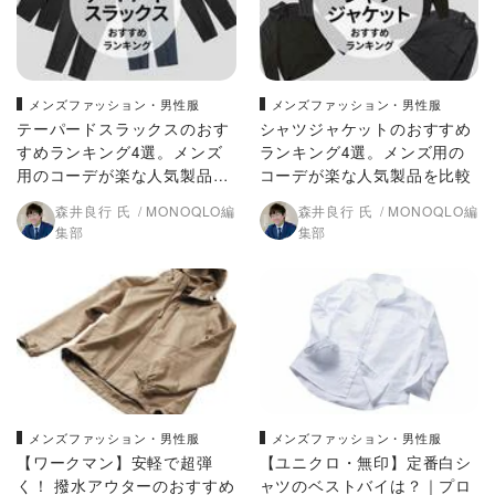
メンズファッション・男性服
メンズファッション・男性服
テーパードスラックスのおす
シャツジャケットのおすすめ
すめランキング4選。メンズ
ランキング4選。メンズ用の
用のコーデが楽な人気製品を
コーデが楽な人気製品を比較
比較
森井良行 氏
MONOQLO編
森井良行 氏
MONOQLO編
集部
集部
メンズファッション・男性服
メンズファッション・男性服
【ワークマン】安軽で超弾
【ユニクロ・無印】定番白シ
く！ 撥水アウターのおすすめ
ャツのベストバイは？｜プロ