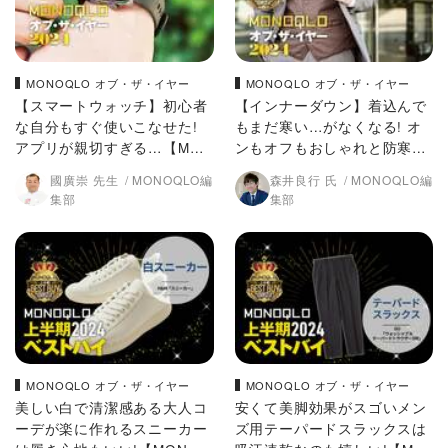
MONOQLO オブ・ザ・イヤー
MONOQLO オブ・ザ・イヤー
【スマートウォッチ】初心者
【インナーダウン】着込んで
な自分もすぐ使いこなせた!
もまだ寒い…がなくなる! オ
アプリが親切すぎる…【MON
ンもオフもおしゃれと防寒を
OQLO 2024年ベストバイ】
両立【MONOQLO 2024年ベ
國廣崇 先生
MONOQLO編
森井良行 氏
MONOQLO編
ストバイ】
集部
集部
MONOQLO オブ・ザ・イヤー
MONOQLO オブ・ザ・イヤー
美しい白で清潔感ある大人コ
安くて美脚効果がスゴいメン
ーデが楽に作れるスニーカー
ズ用テーパードスラックスは