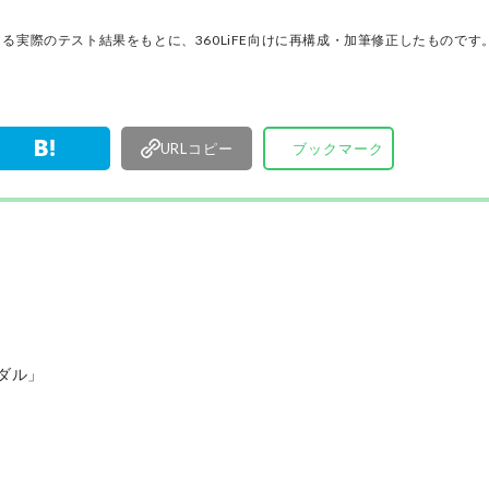
載をもつ。
ノ」だけを厳選して紹介。編集長・山田和樹を中
11名以上の編集体制で日々の検証・記事制作を行
る実際のテスト結果をもとに、360LiFE向けに再構成・加筆修正したものです
ます。
URLコピー
ブックマーク
ダル」