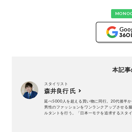
MONO
Goo
本記事
スタイリスト
森井良行 氏
延べ5000人を超える買い物に同行。20代後半か
男性のファッションをワンランクアップさせる
ルタントを行う。「日本一モテを追求するスタ
と公言しているが、その本質は「外見はいちば
面」と見なし、ユニクロをはじめコスパ重視で
心を満たす」方法論を追求している。東洋経済