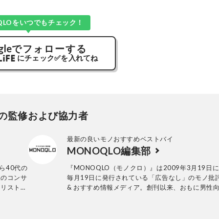
QLOをいつでもチェック！
gle
でフォローする
にチェック
✅
を入れてね
の監修および協力者
最新の良いモノおすすめベストバイ
MONOQLO編集部
ら40代の
『MONOQLO（モノクロ）』は2009年3月19日
服のコンサ
毎月19日に発行されている「広告なし」のモノ批
イリスト」
& おすすめ情報メディア。創刊以来、おもに男性
ん外側の内
活用品や家具、ガジェット、食品などを各分野の
「外見から
も協力を仰ぎ、編集部と社内の検証機関が実際に
オンライ
証・評価してきました。テストで見つけた「本当