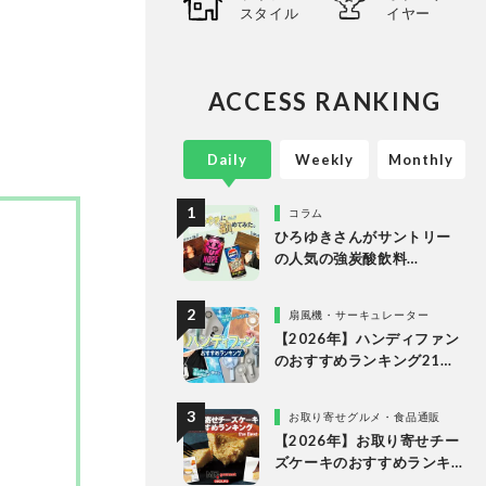
スタイル
イヤー
心に、
ってい
。
ACCESS RANKING
Daily
Weekly
Monthly
コラム
ひろゆきさんがサントリー
の人気の強炭酸飲料
「NOPE」とエナドリ「ペプ
シ リフレッシュショット」
扇風機・サーキュレーター
を実飲して食レポ！
【2026年】ハンディファン
のおすすめランキング21
選。冷却プレート付きなど
多様なタイプの人気製品を
お取り寄せグルメ・食品通販
比較
【2026年】お取り寄せチー
ズケーキのおすすめランキ
ング13選。冷凍・冷蔵で届