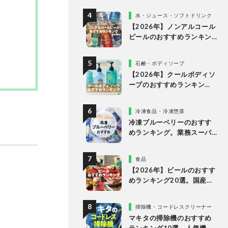
く人気商品をプロと比較
水・ジュース・ソフトドリンク
【2026年】ノンアルコール
ビールのおすすめランキン
グ10選。美味しい人気商品
を徹底比較
石鹸・ボディソープ
【2026年】クールボディソ
ープのおすすめランキン
グ。ドラッグストアなどで
買える人気製品を比較
冷凍食品・冷凍惣菜
冷凍ブルーベリーのおすす
めランキング。業務スーパ
ーやドンキなど市販の人気
商品を比較
食品
【2026年】ビールのおすす
めランキング20選。国産の
人気ブランドの缶ビールを
専門家が比較
掃除機・コードレスクリーナー
マキタの掃除機のおすすめ