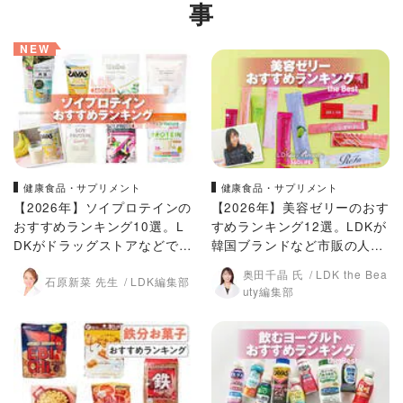
事
NEW
健康食品・サプリメント
健康食品・サプリメント
【2026年】ソイプロテインの
【2026年】美容ゼリーのおす
おすすめランキング10選。L
すめランキング12選。LDKが
DKがドラッグストアなどで買
韓国ブランドなど市販の人気
える人気商品を比較
商品を比較
奥田千晶 氏
LDK the Bea
石原新菜 先生
LDK編集部
uty編集部