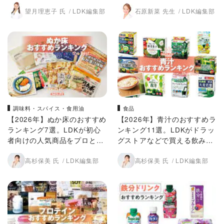
商品を比較
販商品を比較
望月理恵子 氏
LDK編集部
石原新菜 先生
LDK編集部
調味料・スパイス・食用油
食品
【2026年】ぬか床のおすすめ
【2026年】青汁のおすすめラ
ランキング7選。LDKが初心
ンキング11選。LDKがドラッ
者向けの人気商品をプロと比
グストアなどで買える飲みや
較
すい人気商品をプロと比較
高杉保美 氏
LDK編集部
高杉保美 氏
LDK編集部