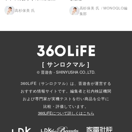
ールをLDKが紹介！
高杉保美 氏
MONOQLO編
高杉保美 氏
集部
[ サンロクマル ]
© 晋遊舎 - SHINYUSHA CO.,LTD.
360LiFE（サンロクマル）は、晋遊舎が運営する
おすすめ情報サイトです。編集者と
社内検証機関
および専門家が実機テストを行い商品を公平に
比較・評価しています。
360LiFEについて詳しくはこちら