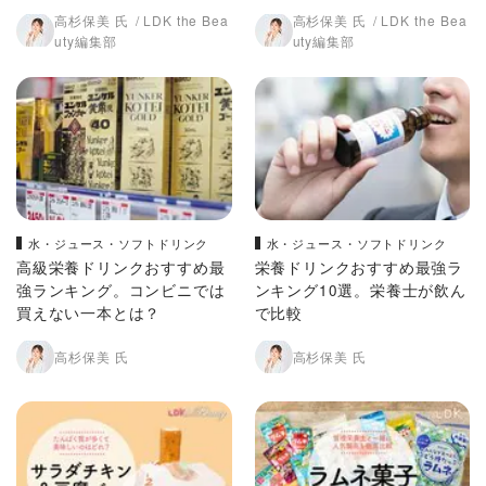
較
較
高杉保美 氏
LDK the Bea
高杉保美 氏
LDK the Bea
uty編集部
uty編集部
水・ジュース・ソフトドリンク
水・ジュース・ソフトドリンク
高級栄養ドリンクおすすめ最
栄養ドリンクおすすめ最強ラ
強ランキング。コンビニでは
ンキング10選。栄養士が飲ん
買えない一本とは？
で比較
高杉保美 氏
高杉保美 氏