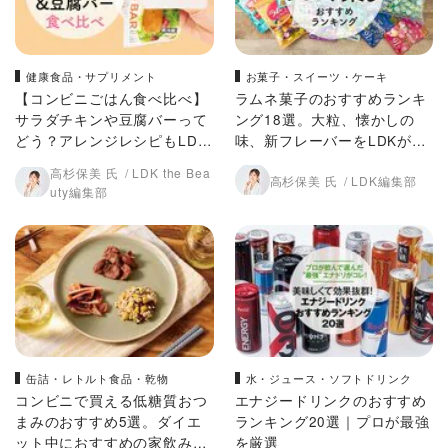
健康食品・サプリメント
お菓子・スイーツ・ケーキ
【コンビニごはん食べ比べ】
ラムネ菓子のおすすめランキ
サラダチキンや豆腐バーって
ング18選。大粒、懐かしの
どう？アレンジレシピもLDK
味、新フレーバーをLDKが徹
が公開します！
底比較
高杉保美 氏
LDK the Bea
高杉保美 氏
LDK編集部
uty編集部
缶詰・レトルト食品・乾物
水・ジュース・ソフトドリンク
コンビニで買える低糖質おつ
エナジードリンクのおすすめ
まみのおすすめ5選。ダイエ
ランキング20選｜プロが最強
ット中におすすめの家飲みル
を厳選