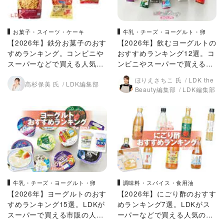
お菓子・スイーツ・ケーキ
牛乳・チーズ・ヨーグルト・卵
【2026年】鉄分お菓子のおす
【2026年】飲むヨーグルトの
すめランキング。コンビニや
おすすめランキング12選。コ
スーパーなどで買える人気商
ンビニやスーパーで買える人
品をLDKがプロと比較
気商品をLDKが比較
ほりえさちこ 氏
LDK the
高杉保美 氏
LDK編集部
Beauty編集部
LDK編集部
牛乳・チーズ・ヨーグルト・卵
調味料・スパイス・食用油
【2026年】ヨーグルトのおす
【2026年】にごり酢のおすす
すめランキング15選。LDKが
めランキング7選。LDKがス
スーパーで買える市販の人気
ーパーなどで買える人気の市