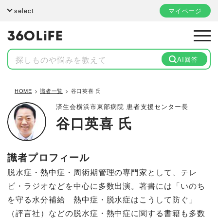
select
マイページ
AI回答
HOME
識者一覧
谷口英喜 氏
済生会横浜市東部病院 患者支援センター長
谷口英喜 氏
識者プロフィール
脱水症・熱中症・周術期管理の専門家として、テレ
ビ・ラジオなどを中心に多数出演。著書には「いのち
を守る水分補給 熱中症・脱水症はこうして防ぐ」
（評言社）などの脱水症・熱中症に関する書籍も多数