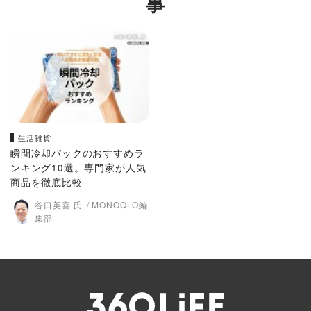
事
生活雑貨
瞬間冷却パックのおすすめラ
ンキング10選。専門家が人気
商品を徹底比較
谷口英喜 氏
MONOQLO編
集部