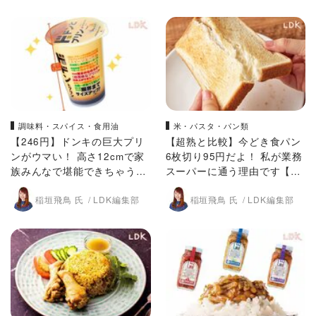
調味料・スパイス・食用油
米・パスタ・パン類
【246円】ドンキの巨大プリ
【超熟と比較】今どき食パン
ンがウマい！ 高さ12cmで家
6枚切り95円だよ！ 私が業務
族みんなで堪能できちゃう
スーパーに通う理由です【LD
【LDK】
K】
稲垣飛鳥 氏
LDK編集部
稲垣飛鳥 氏
LDK編集部