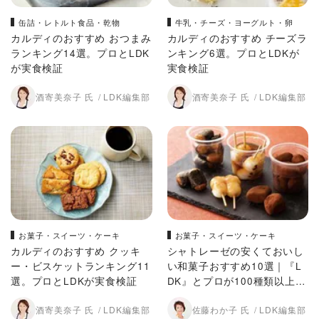
缶詰・レトルト食品・乾物
牛乳・チーズ・ヨーグルト・卵
カルディのおすすめ おつまみ
カルディのおすすめ チーズラ
ランキング14選。プロとLDK
ンキング6選。プロとLDKが
が実食検証
実食検証
酒寄美奈子 氏
LDK編集部
酒寄美奈子 氏
LDK編集部
お菓子・スイーツ・ケーキ
お菓子・スイーツ・ケーキ
カルディのおすすめ クッキ
シャトレーゼの安くておいし
ー・ビスケットランキング11
い和菓子おすすめ10選｜『L
選。プロとLDKが実食検証
DK』とプロが100種類以上を
実食検証！
酒寄美奈子 氏
LDK編集部
佐藤わか子 氏
LDK編集部