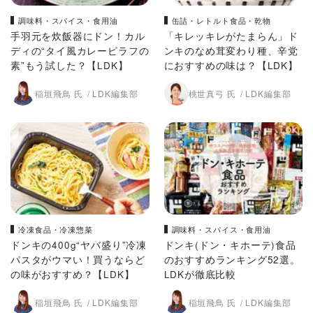
調味料・スパイス・食用油
缶詰・レトルト食品・乾物
手羽元を炊飯器にドン！カル
「キレッキレがたまらん」ド
ディの“タイ風カレーピラフの
ンキのなめ茸変わり種、辛党
素”もう試した？【LDK】
におすすめの味は？【LDK】
稲垣飛鳥 氏
LDK編集部
桃世真弓 氏
LDK編集部
冷凍食品・冷凍惣菜
調味料・スパイス・食用油
ドンキの400g“ヤバ盛り”冷凍
ドンキ(ドン・キホーテ)食品
パスタがウマい！買うならど
のおすすめランキング52選。
の味がおすすめ？【LDK】
LDKが徹底比較
稲垣飛鳥 氏
LDK編集部
稲垣飛鳥 氏
LDK編集部