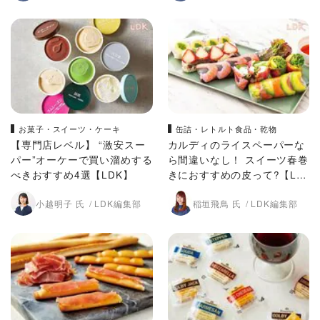
お菓子・スイーツ・ケーキ
缶詰・レトルト食品・乾物
【専門店レベル】 “激安スー
カルディのライスペーパーな
パー”オーケーで買い溜めする
ら間違いなし！ スイーツ春巻
べきおすすめ4選【LDK】
きにおすすめの皮って?【LD
K】
小越明子 氏
LDK編集部
稲垣飛鳥 氏
LDK編集部