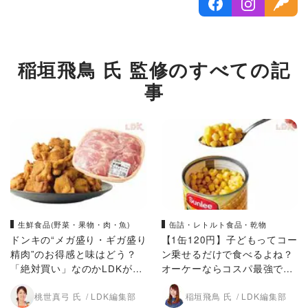
稲垣飛鳥 氏 監修のすべての記
事
生鮮食品(野菜・果物・肉・魚)
缶詰・レトルト食品・乾物
ドンキの“メガ盛り・ギガ盛り
【1缶120円】子どもってコー
精肉”のお得感と味はどう？
ン乗せるだけで食べるよね？
「絶対買い」なのかLDKが辛
オーケーならコスパ最強でし
口ジャッジ
た【LDK】
桃世真弓 氏
LDK編集部
稲垣飛鳥 氏
LDK編集部