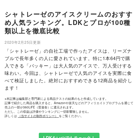
シャトレーゼのアイスクリームのおすす
め人気ランキング。LDKとプロが100種
類以上を徹底比較
2020年2月25日更新
「シャトレーゼ」の自社工場で作ったアイスは、リーズナ
ブルで長年多くの人に愛されています。特に1本64円で購
入できる「バッキー」は大人気のアイスで、万人受けする
味わい。今回は、シャトレーゼで人気のアイスを実際に食
べて検証しました。絶対におすすめできる12商品を紹介し
ます！
※本記事は編集部と専門家による商品テストの結果のもと作成しています。
記事で紹介した商品を購入すると、Amazonや楽天などのアフィリエイトプログラムを通じて
売上の一部が360LiFE（晋遊舎）に還元されます。
ただし、この収益は評価やランキングに一切影響致しません。
詳しくは
（当サイトの制作ポリシー）
をご覧ください。
LDKをいつでもチェック！