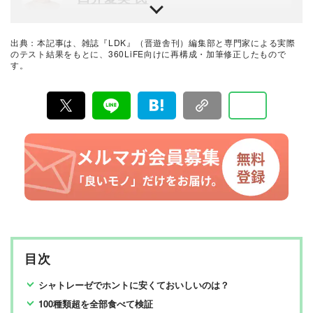
カルディ歴10年以上のフードコーディネーター、ライタ
ー。ドン・キホーテやシャトレーゼも愛好。的確なコメ
ントに定評あり。
出典：本記事は、雑誌『LDK』（晋遊舎刊）編集部と専門家による実際
グルメライター
のテスト結果をもとに、360LiFE向けに再構成・加筆修正したもので
す。
相場一花 氏
Webメディアなどに投稿する主婦のお持ち帰りグルメラ
イター。成城石井をはじめ、飲食チェーン店や地域のス
ーパー、コンビニ、話題のショップなど、お持ち帰りメ
ニューを年間100食以上食べ比べている。話題のグルメか
らマニアックなグルメまで幅広く発信。現在は「ヨムー
ノ」「カッテミルニュース」「Yahooクリエイターズプ
ログラム」などで執筆。雑誌「LDK」「レタスクラブ」
「週刊プレイボーイ」などでも食の専門家として出演の
実績あり。
目次
シャトレーゼでホントに安くておいしいのは？
100種類超を全部食べて検証