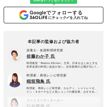
Google
でフォローする
にチェック
✅
を入れてね
本記事の監修および協力者
栄養士・各国料理研究家
佐藤わか子 氏
料理教室「Wakka Kitchen」主宰。日本をはじめとする
世界各国の料理に造詣が深い。読売新聞の土曜夕刊に1年
間世界の料理を毎月連載。あさイチ、ひるまえほっと（N
HK）などのテレビ出演のほか、ラジオや雑誌でもレシピ
料理家・再現レシピ研究家
などを提供。サーモスなど企業のパッケージ撮影や執筆
稲垣飛鳥 氏
も行う。
料理家、再現レシピ研究家。カルディ、シャトレーゼ、
ドン・キホーテなど人気ショップの愛好家。おすすめ情
報はママ友たちと共有している。
フードコーディネーター
臼井愛美 氏