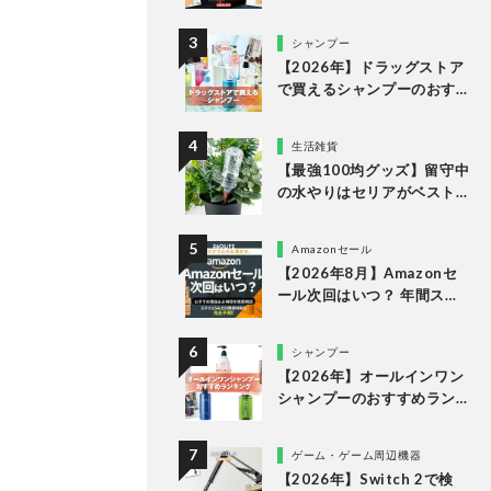
ング13選。冷凍・冷蔵で届
く人気商品をプロと比較
シャンプー
【2026年】ドラッグストア
で買えるシャンプーのおす
すめランキング15選。LDK
が市販の人気商品をプロと
生活雑貨
比較
【最強100均グッズ】留守中
の水やりはセリアがベスト
な理由
Amazonセール
【2026年8月】Amazonセ
ール次回はいつ？ 年間スケ
ジュールからおすすめの商
品まで紹介
シャンプー
【2026年】オールインワン
シャンプーのおすすめラン
キング。LDKがドラッグス
トアなどで買える人気商品
ゲーム・ゲーム周辺機器
をプロと比較
【2026年】Switch 2で検