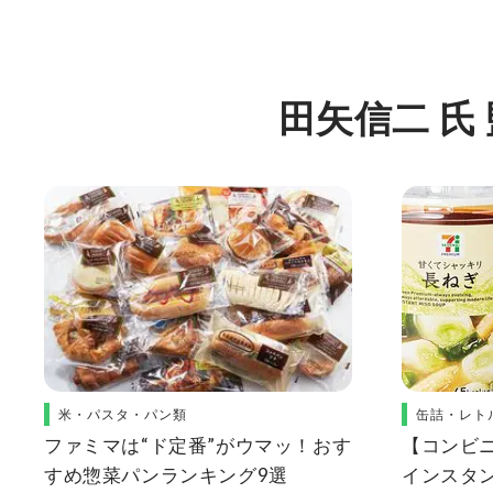
田矢信二 氏
米・パスタ・パン類
缶詰・レト
ファミマは“ド定番”がウマッ！おす
【コンビ
すめ惣菜パンランキング9選
インスタン