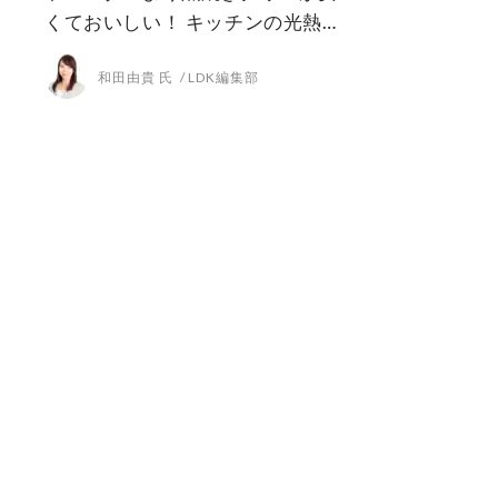
くておいしい！ キッチンの光熱費
節約ワザ7選【LDK】
和田由貴 氏
LDK編集部