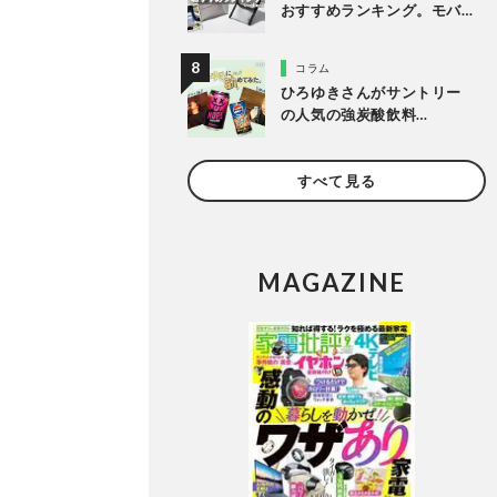
おすすめランキング。モバ
イルバッテリーなどのガジ
ェット収納アイテムを比較
コラム
ひろゆきさんがサントリー
の人気の強炭酸飲料
「NOPE」とエナドリ「ペプ
シ リフレッシュショット」
すべて見る
を実飲して食レポ！
MAGAZINE