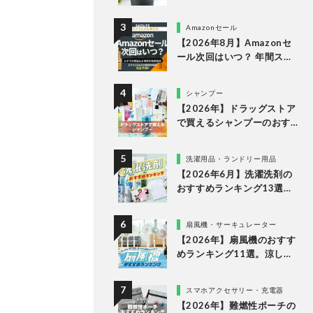
な理由
Amazonセール
【2026年8月】Amazonセ
ール次回はいつ？ 年間スケ
ジュールからおすすめの商
品まで紹介
シャンプー
【2026年】ドラッグストア
で買えるシャンプーのおす
すめランキング15選。LDK
が市販の人気商品をプロと
洗濯用品・ランドリー用品
比較
【2026年6月】洗濯洗剤の
おすすめランキング13選。
LDKが液体・ジェルボー
ル・粉末の人気商品を比較
扇風機・サーキュレーター
検証
【2026年】扇風機のおすす
めランキング11選。涼しい
＆静かでDCモーターの人気
製品を徹底比較
スマホアクセサリー・充電器
【2026年】難燃性ポーチの