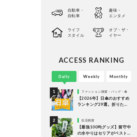
自動車・
趣味・
自転車
エンタメ
ライフ
オブ・ザ・
スタイル
イヤー
ACCESS RANKING
Daily
Weekly
Monthly
ファッション雑貨・バッグ・傘
【2026年】日傘のおすすめ
ランキング29選。折りたた
み・長傘の人気商品を徹底
比較
生活雑貨
【最強100均グッズ】留守中
の水やりはセリアがベスト