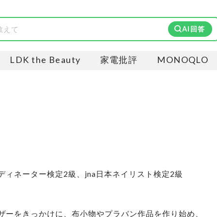
AI回答
LDK the Beauty
家電批評
MONOQLO
ディネーター検定2級、jna日本ネイリスト検定2級
ザーをきっかけに、布小物やプラバン作品を作り始め、