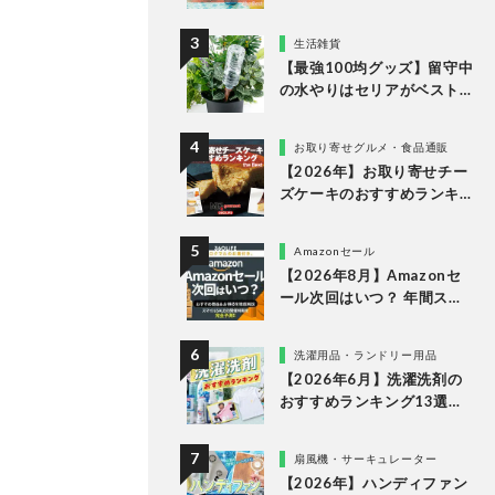
すめランキング15選。LDK
が市販の人気商品をプロと
生活雑貨
比較
【最強100均グッズ】留守中
の水やりはセリアがベスト
な理由
お取り寄せグルメ・食品通販
【2026年】お取り寄せチー
ズケーキのおすすめランキ
ング13選。冷凍・冷蔵で届
く人気商品をプロと比較
Amazonセール
【2026年8月】Amazonセ
ール次回はいつ？ 年間スケ
ジュールからおすすめの商
品まで紹介
洗濯用品・ランドリー用品
【2026年6月】洗濯洗剤の
おすすめランキング13選。
LDKが液体・ジェルボー
ル・粉末の人気商品を比較
扇風機・サーキュレーター
検証
【2026年】ハンディファン