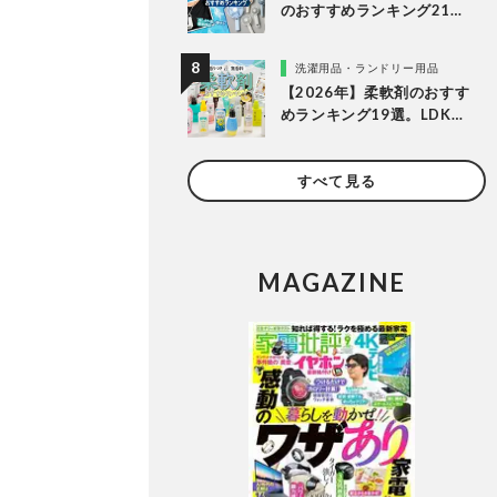
のおすすめランキング21
選。冷却プレート付きなど
多様なタイプの人気製品を
洗濯用品・ランドリー用品
比較
【2026年】柔軟剤のおすす
めランキング19選。LDKが
無香料、香りつきの人気商
品を徹底比較
すべて見る
MAGAZINE