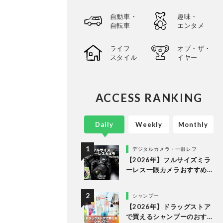
自動車・
趣味・
自転車
エンタメ
ライフ
オブ・ザ・
スタイル
イヤー
ACCESS RANKING
Daily
Weekly
Monthly
デジタルカメラ・一眼レフ
【2026年】フルサイズミラ
ーレス一眼カメラおすすめ
ランキング。最強３機種の
使い勝手や画質を徹底比較
シャンプー
【2026年】ドラッグストア
で買えるシャンプーのおす