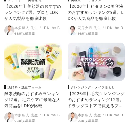
【2026年】美顔器のおすすめ
【2026年】ビタミンC美容液
ランキング7選。プロとLDK
のおすすめランキング9選。L
が人気製品を徹底比較
DKが人気商品を徹底比較
本多釈人 先生
LDK the B
花房火月 先生
LDK the B
eauty編集部
eauty編集部
洗顔料・洗顔フォーム
クレンジング・メイク落とし
酵素洗顔のおすすめランキン
【2026年】毛穴クレンジング
グ12選。毛穴ケアに最適な人
のおすすめランキング12選。
気商品をLDKが比較
ドラッグストアで買えるプチ
プラなどの人気商品を比較
本多釈人 先生
LDK the B
本多釈人 先生
LDK the B
eauty編集部
eauty編集部