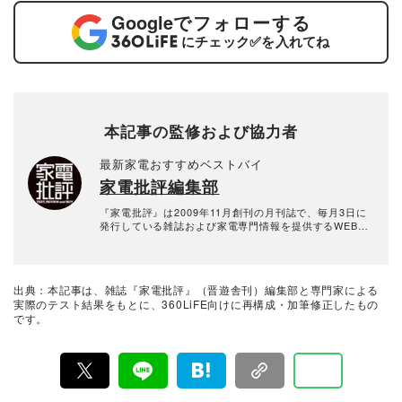
Google
でフォローする
にチェック
✅
を入れてね
本記事の監修および協力者
最新家電おすすめベストバイ
家電批評編集部
『家電批評』は2009年11月創刊の月刊誌で、毎月3日に
発行している雑誌および家電専門情報を提供するWEBメ
ディア。あらゆる家電製品にまつわる「ユーザーが気に
なっていること」を深く掘り下げ、専門家や自社検証機
関と協力して徹底的にテスト・評価する。高額なテレビ
から数百円の乾電池まで、編集部と専門家、そして社内
出典：本記事は、雑誌『家電批評』（晋遊舎刊）編集部と専門家による
検証機関が実機テストを行い、価格やブランドに惑わさ
実際のテスト結果をもとに、360LiFE向けに再構成・加筆修正したもの
れることなく製品の本質的な性能を見極め、その良し悪
です。
しをありのまま、雑誌およびWEBコンテンツとして発
信。編集長・阿部淳平を中心に、11名以上の編集体制で
日々の検証・記事制作を行っています。