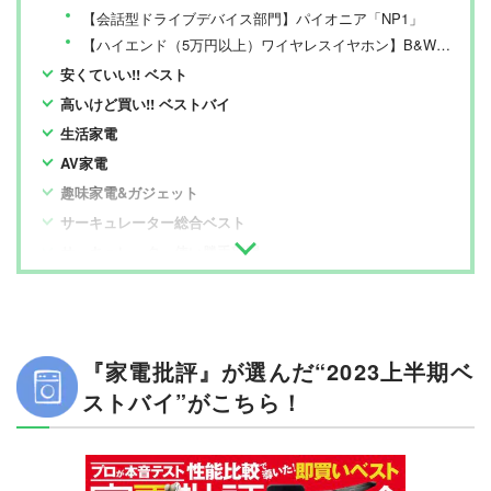
【会話型ドライブデバイス部門】パイオニア「NP1」
【ハイエンド（5万円以上）ワイヤレスイヤホン】B&W「Pi7 S2」
安くていい!! ベスト
高いけど買い!! ベストバイ
生活家電
AV家電
趣味家電&ガジェット
サーキュレーター総合ベスト
サーキュレーター使い勝手部門
サーキュレーター30畳部門
サーキュレーター静音性部門
電動歯ブラシ総合ベスト
『家電批評』が選んだ“2023上半期ベ
電動歯ブラシ初心者向け部門
ストバイ”がこちら！
電動歯ブラシミドルクラス部門
3Dプリンター総合ベスト
3Dプリンター静音性部門
3Dプリンターコスパ部門