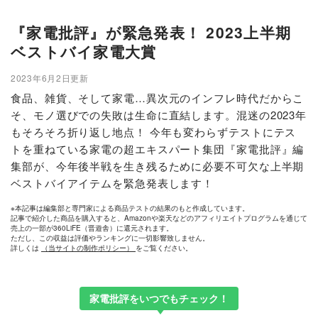
『家電批評』が緊急発表！ 2023上半期
ベストバイ家電大賞
2023年6月2日更新
食品、雑貨、そして家電…異次元のインフレ時代だからこ
そ、モノ選びでの失敗は生命に直結します。混迷の2023年
もそろそろ折り返し地点！ 今年も変わらずテストにテス
トを重ねている家電の超エキスパート集団『家電批評』編
集部が、今年後半戦を生き残るために必要不可欠な上半期
ベストバイアイテムを緊急発表します！
※本記事は編集部と専門家による商品テストの結果のもと作成しています。
記事で紹介した商品を購入すると、Amazonや楽天などのアフィリエイトプログラムを通じて
売上の一部が360LiFE（晋遊舎）に還元されます。
ただし、この収益は評価やランキングに一切影響致しません。
詳しくは
（当サイトの制作ポリシー）
をご覧ください。
家電批評をいつでもチェック！