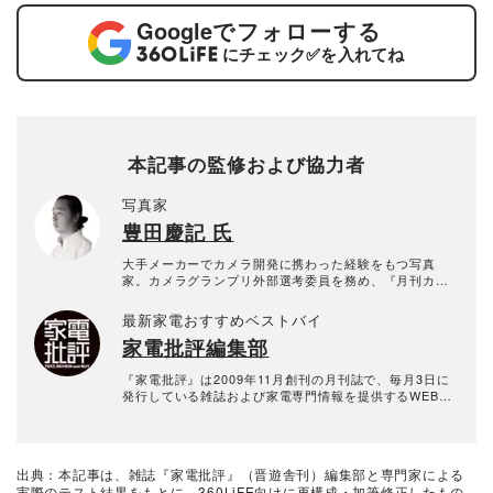
Google
でフォローする
にチェック
✅
を入れてね
本記事の監修および協力者
写真家
豊田慶記 氏
大手メーカーでカメラ開発に携わった経験をもつ写真
家。カメラグランプリ外部選考委員を務め、『月刊カメ
ラマン（休刊）』『カメラマンリターンズ』に連載を持
っている。このほか「Webカメラマン」「デジカメWatc
最新家電おすすめベストバイ
h」でレビューを書いたり、CP+2022 LUMIXセミナーを
家電批評編集部
行ったり、富士フィルムの開発者と対談をするなど、カ
メラに関する幅広い活動をしている。2021年には東京都
と大阪で写真展を開催した。車とカメラ好き。
『家電批評』は2009年11月創刊の月刊誌で、毎月3日に
発行している雑誌および家電専門情報を提供するWEBメ
ディア。あらゆる家電製品にまつわる「ユーザーが気に
なっていること」を深く掘り下げ、専門家や自社検証機
関と協力して徹底的にテスト・評価する。高額なテレビ
から数百円の乾電池まで、編集部と専門家、そして社内
出典：本記事は、雑誌『家電批評』（晋遊舎刊）編集部と専門家による
検証機関が実機テストを行い、価格やブランドに惑わさ
実際のテスト結果をもとに、360LiFE向けに再構成・加筆修正したもの