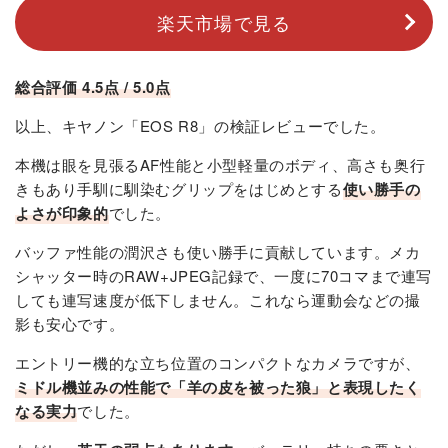
楽天市場で見る
総合評価 4.5点 / 5.0点
以上、キヤノン「EOS R8」の検証レビューでした。
本機は眼を見張るAF性能と小型軽量のボディ、高さも奥行
きもあり手馴に馴染むグリップをはじめとする
使い勝手の
よさが印象的
でした。
バッファ性能の潤沢さも使い勝手に貢献しています。メカ
シャッター時のRAW+JPEG記録で、一度に70コマまで連写
しても連写速度が低下しません。これなら運動会などの撮
影も安心です。
エントリー機的な立ち位置のコンパクトなカメラですが、
ミドル機並みの性能で「羊の皮を被った狼」と表現したく
なる実力
でした。