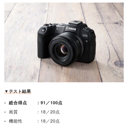
▼テスト結果
総合得点 ：91／100点
画質 ：18／20点
機能性 ：18／20点