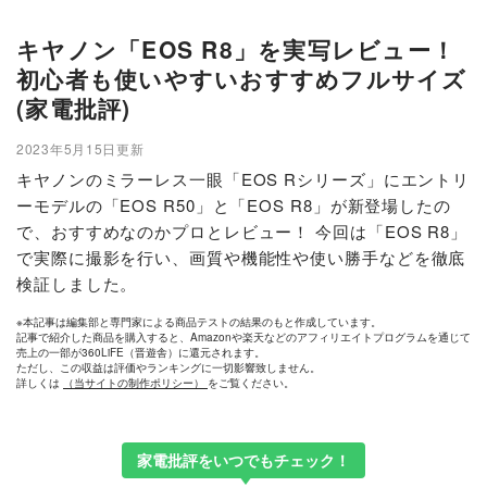
キヤノン「EOS R8」を実写レビュー！
初心者も使いやすいおすすめフルサイズ
(家電批評)
2023年5月15日更新
キヤノンのミラーレス一眼「EOS Rシリーズ」にエントリ
ーモデルの「EOS R50」と「EOS R8」が新登場したの
で、おすすめなのかプロとレビュー！ 今回は「EOS R8」
で実際に撮影を行い、画質や機能性や使い勝手などを徹底
検証しました。
※本記事は編集部と専門家による商品テストの結果のもと作成しています。
記事で紹介した商品を購入すると、Amazonや楽天などのアフィリエイトプログラムを通じて
売上の一部が360LiFE（晋遊舎）に還元されます。
ただし、この収益は評価やランキングに一切影響致しません。
詳しくは
（当サイトの制作ポリシー）
をご覧ください。
家電批評をいつでもチェック！