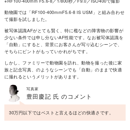
※RF100-400mm F5.6-8／1/800秒／F9.0／ISO400で撮影
動物園では「RF100-400mmF5.6-8 IS USM」と組み合わせ
て撮影を試しました。
被写体認識AFがとても賢く、特に檻などの障害物の影響が
少ない条件では申し分ないAF性能です。なお被写体認識を
「自動」にすると、背景にお客さんが写り込むシーンで、
そちらにピントがもっていかれがちです。
しかし、ファミリーで動物園を訪れ、動物を撮った後に家
族と記念写真、のようなシーンでも「自動」のままで快適
に撮れるというメリットがあります。
写真家
豊田慶記 氏 のコメント
30万円以下ではベストと言えるほどの快適さです。