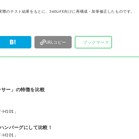
が実機テストを行い、価格やブランドに惑わされ
く製品の本質的な性能を見極め、その良し悪しを
際のテスト結果をもとに、360LiFE向けに再構成・加筆修正したものです。
ま、雑誌およびWEBコンテンツとして発信。編集
部淳平を中心に、11名以上の編集体制で日々の検
事制作を行っています。
URLコピー
ブックマーク
？
ンサー」の特徴を比較
H101」
ハンバーグにして比較！
H101」