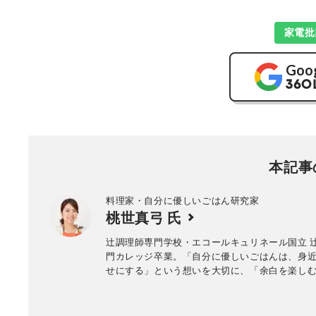
家電批
Goo
本記事
料理家・自分に優しいごはん研究家
桃世真弓 氏
辻調理師専門学校・エコールキュリネール国立 
門カレッジ卒業。「自分に優しいごはんは、身
せにする」という想いを大切に、「余白を楽し
どに丁寧な暮らし」を軸として、身近な食材で
いしい、毎日食べたい家庭料理を提案している
レビ出演のほか、様々な商品に関するレシピを