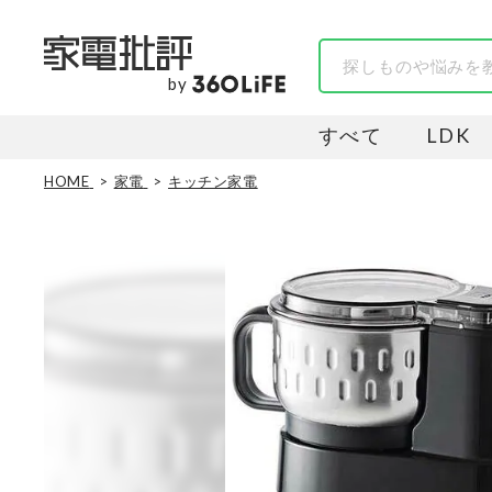
by
すべて
LDK
HOME
家電
キッチン家電