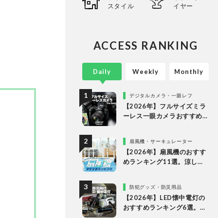
スタイル
イヤー
ることな
ありのま
長・阿
証・記
ACCESS RANKING
Daily
Weekly
Monthly
デジタルカメラ・一眼レフ
【2026年】フルサイズミラ
ーレス一眼カメラおすすめ
ランキング。最強３機種の
使い勝手や画質を徹底比較
扇風機・サーキュレーター
【2026年】扇風機のおすす
めランキング11選。涼しい
＆静かでDCモーターの人気
製品を徹底比較
防犯グッズ・防災用品
【2026年】LED懐中電灯の
おすすめランキング6選。防
災に役立つ乾電池式を徹底