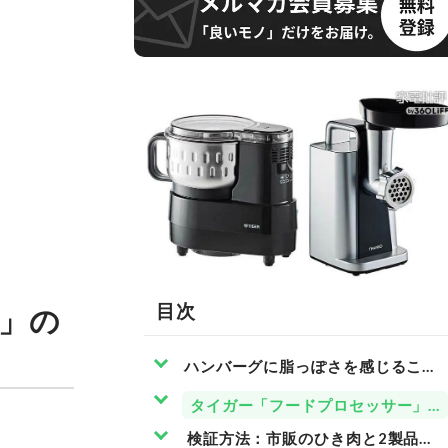
目次
」の
ハンバーグに脂っぽさを感じること
タイガー「フードプロセッサー」と
検証方法：市販のひき肉と2製品で