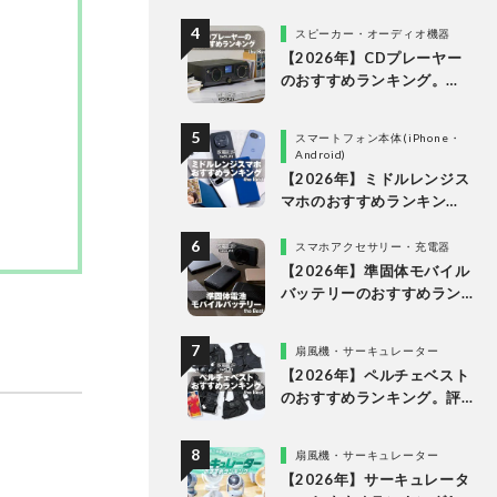
比較
スピーカー・オーディオ機器
【2026年】CDプレーヤー
のおすすめランキング。
Bluetooth対応・スピーカ
ー内蔵の高音質モデルを徹
スマートフォン本体(iPhone・
底検証
Android)
【2026年】ミドルレンジス
マホのおすすめランキン
グ。10万円以下の人気製品
を比較
スマホアクセサリー・充電器
【2026年】準固体モバイル
バッテリーのおすすめラン
キング6選。安全で発火リス
クが低い製品を比較
扇風機・サーキュレーター
【2026年】ペルチェベスト
のおすすめランキング。評
判のアイテムを徹底比較
扇風機・サーキュレーター
【2026年】サーキュレータ