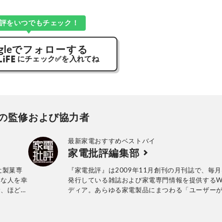
評をいつでもチェック！
gle
でフォローする
にチェック
✅
を入れてね
の監修および協力者
最新家電おすすめベストバイ
家電批評編集部
辻製菓専
『家電批評』は2009年11月創刊の月刊誌で、毎月
近な人を幸
発行している雑誌および家電専門情報を提供するW
む、ほどほ
ディア。あらゆる家電製品にまつわる「ユーザー
無理なくお
っていること」を深く掘り下げ、専門家や自社検
。雑誌・テ
協力して徹底的にテスト・評価する。高額なテレ
提供するな
百円の乾電池まで、編集部と専門家、そして社内