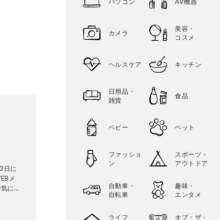
パソコン
AV機器
美容・
カメラ
コスメ
ヘルスケア
キッチン
日用品・
食品
雑貨
ベビー
ペット
ファッショ
スポーツ・
ン
アウトドア
3日に
EBメ
自動車・
趣味・
が気にな
自転車
エンタメ
証機関と
ビから数
ライフ
オブ・ザ・
検証機関