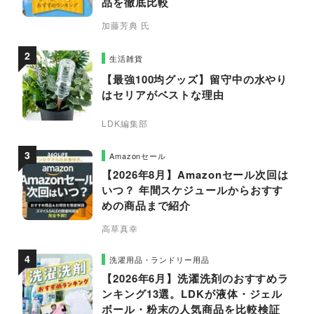
品を徹底比較
加藤芳典 氏
生活雑貨
【最強100均グッズ】留守中の水やり
はセリアがベストな理由
LDK編集部
Amazonセール
【2026年8月】Amazonセール次回は
いつ？ 年間スケジュールからおすす
めの商品まで紹介
高草真幸
洗濯用品・ランドリー用品
【2026年6月】洗濯洗剤のおすすめラ
ンキング13選。LDKが液体・ジェル
ボール・粉末の人気商品を比較検証