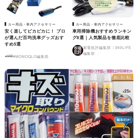
カー用品・車内アクセサリー
カー用品・車内アクセサリー
安く楽してピカピカに！ プロ
車用掃除機おすすめランキン
が選んだ百均洗車グッズおす
グ8選｜人気製品を徹底比較
すめ5選
家電批評編集部
360LiFE
編集部
MONOQLO編集部