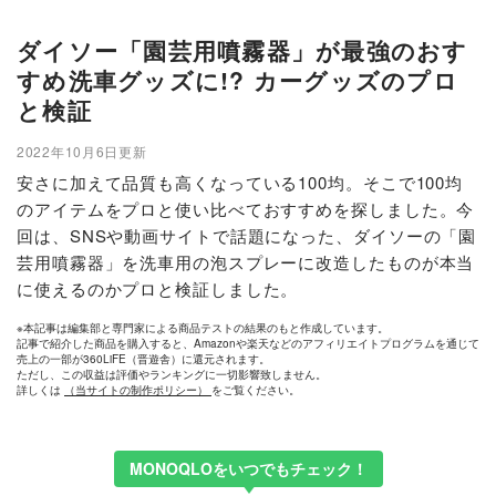
ダイソー「園芸用噴霧器」が最強のおす
すめ洗車グッズに!? カーグッズのプロ
と検証
2022年10月6日更新
安さに加えて品質も高くなっている100均。そこで100均
のアイテムをプロと使い比べておすすめを探しました。今
回は、SNSや動画サイトで話題になった、ダイソーの「園
芸用噴霧器」を洗車用の泡スプレーに改造したものが本当
に使えるのかプロと検証しました。
※本記事は編集部と専門家による商品テストの結果のもと作成しています。
記事で紹介した商品を購入すると、Amazonや楽天などのアフィリエイトプログラムを通じて
売上の一部が360LiFE（晋遊舎）に還元されます。
ただし、この収益は評価やランキングに一切影響致しません。
詳しくは
（当サイトの制作ポリシー）
をご覧ください。
MONOQLOをいつでもチェック！