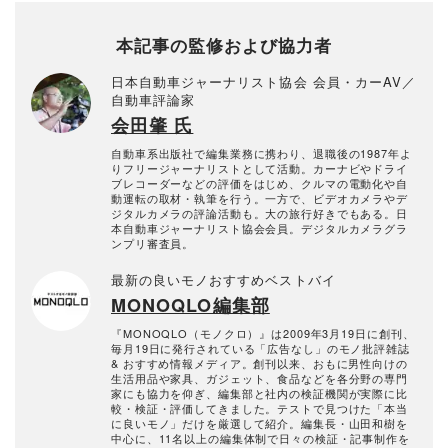
本記事の監修および協力者
日本自動車ジャーナリスト協会 会員・カーAV／
自動車評論家
会田肇 氏
自動車系出版社で編集業務に携わり、退職後の1987年よ
りフリージャーナリストとして活動。カーナビやドライ
ブレコーダーなどの評価をはじめ、クルマの電動化や自
動運転の取材・執筆を行う。一方で、ビデオカメラやデ
ジタルカメラの評論活動も。大の旅行好きでもある。日
本自動車ジャーナリスト協会会員。デジタルカメラグラ
ンプリ審査員。
最新の良いモノおすすめベストバイ
MONOQLO編集部
『MONOQLO（モノクロ）』は2009年3月19日に創刊、
毎月19日に発行されている「広告なし」のモノ批評雑誌
& おすすめ情報メディア。創刊以来、おもに男性向けの
生活用品や家具、ガジェット、食品などを各分野の専門
家にも協力を仰ぎ、編集部と社内の検証機関が実際に比
較・検証・評価してきました。テストで見つけた「本当
に良いモノ」だけを厳選して紹介。編集長・山田和樹を
中心に、11名以上の編集体制で日々の検証・記事制作を