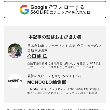
Google
でフォローする
にチェック
✅
を入れてね
本記事の監修および協力者
日本自動車ジャーナリスト協会 会員・カーAV／
自動車評論家
会田肇 氏
自動車系出版社で編集業務に携わり、退職後の1987年よ
りフリージャーナリストとして活動。カーナビやドライ
ブレコーダーなどの評価をはじめ、クルマの電動化や自
動運転の取材・執筆を行う。一方で、ビデオカメラやデ
最新の良いモノおすすめベストバイ
ジタルカメラの評論活動も。大の旅行好きでもある。日
MONOQLO編集部
本自動車ジャーナリスト協会会員。デジタルカメラグラ
ンプリ審査員。
『MONOQLO（モノクロ）』は2009年3月19日に創刊、
毎月19日に発行されている「広告なし」のモノ批評雑誌
& おすすめ情報メディア。創刊以来、おもに男性向けの
生活用品や家具、ガジェット、食品などを各分野の専門
家にも協力を仰ぎ、編集部と社内の検証機関が実際に比
較・検証・評価してきました。テストで見つけた「本当