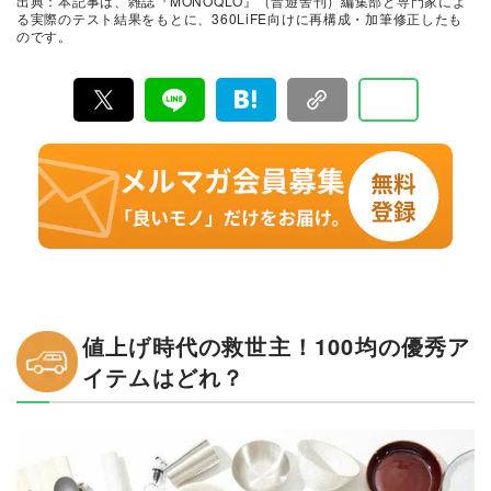
出典：本記事は、雑誌『MONOQLO』（晋遊舎刊）編集部と専門家によ
に良いモノ」だけを厳選して紹介。編集長・山田和樹を
る実際のテスト結果をもとに、360LiFE向けに再構成・加筆修正したも
中心に、11名以上の編集体制で日々の検証・記事制作を
のです。
行っています。
値上げ時代の救世主！100均の優秀ア
イテムはどれ？