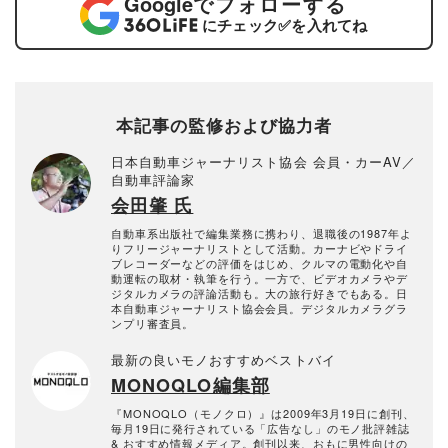
Google
でフォローする
にチェック
✅
を入れてね
本記事の監修および協力者
日本自動車ジャーナリスト協会 会員・カーAV／
自動車評論家
会田肇 氏
自動車系出版社で編集業務に携わり、退職後の1987年よ
りフリージャーナリストとして活動。カーナビやドライ
ブレコーダーなどの評価をはじめ、クルマの電動化や自
動運転の取材・執筆を行う。一方で、ビデオカメラやデ
ジタルカメラの評論活動も。大の旅行好きでもある。日
本自動車ジャーナリスト協会会員。デジタルカメラグラ
ンプリ審査員。
最新の良いモノおすすめベストバイ
MONOQLO編集部
『MONOQLO（モノクロ）』は2009年3月19日に創刊、
毎月19日に発行されている「広告なし」のモノ批評雑誌
& おすすめ情報メディア。創刊以来、おもに男性向けの