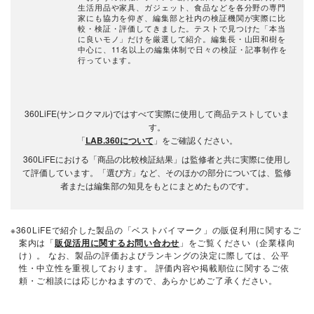
生活用品や家具、ガジェット、食品などを各分野の専門
家にも協力を仰ぎ、編集部と社内の検証機関が実際に比
較・検証・評価してきました。テストで見つけた「本当
に良いモノ」だけを厳選して紹介。編集長・山田和樹を
中心に、11名以上の編集体制で日々の検証・記事制作を
行っています。
360LiFE(サンロクマル)ではすべて実際に使用して商品テストしていま
す。
「
LAB.360について
」をご確認ください。
360LiFEにおける「商品の比較検証結果」は監修者と共に実際に使用し
て評価しています。「選び方」など、そのほかの部分については、監修
者または編集部の知見をもとにまとめたものです。
※360LiFEで紹介した製品の「ベストバイマーク」の販促利用に関するご
案内は「
販促活用に関するお問い合わせ
」をご覧ください（企業様向
け）。 なお、製品の評価およびランキングの決定に際しては、公平
性・中立性を重視しております。 評価内容や掲載順位に関するご依
頼・ご相談には応じかねますので、あらかじめご了承ください。