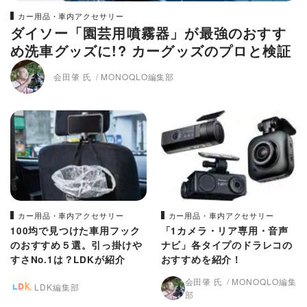
カー用品・車内アクセサリー
ダイソー「園芸用噴霧器」が最強のおすす
め洗車グッズに!? カーグッズのプロと検証
会田肇 氏
MONOQLO編集部
カー用品・車内アクセサリー
カー用品・車内アクセサリー
100均で見つけた車用フック
「1カメラ・リア専用・音声
のおすすめ５選。引っ掛けや
ナビ」各タイプのドラレコの
すさNo.1は？LDKが紹介
おすすめを紹介！
会田肇 氏
MONOQLO編集
LDK編集部
部