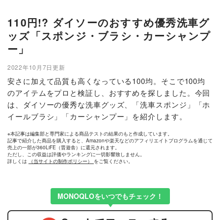
110円!? ダイソーのおすすめ優秀洗車グ
ッズ「スポンジ・ブラシ・カーシャンプ
ー」
2022年10月7日更新
安さに加えて品質も高くなっている100均。そこで100均
のアイテムをプロと検証し、おすすめを探しました。今回
は、ダイソーの優秀な洗車グッズ、「洗車スポンジ」「ホ
イールブラシ」「カーシャンプー」を紹介します。
※本記事は編集部と専門家による商品テストの結果のもと作成しています。
記事で紹介した商品を購入すると、Amazonや楽天などのアフィリエイトプログラムを通じて
売上の一部が360LiFE（晋遊舎）に還元されます。
ただし、この収益は評価やランキングに一切影響致しません。
詳しくは
（当サイトの制作ポリシー）
をご覧ください。
MONOQLOをいつでもチェック！