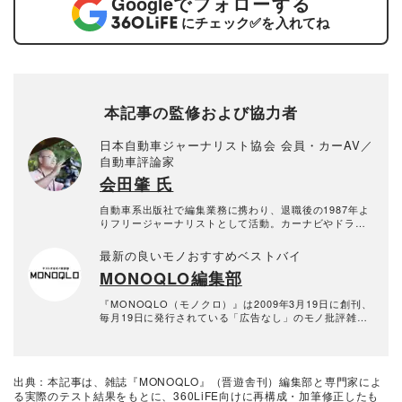
Google
でフォローする
にチェック
✅
を入れてね
本記事の監修および協力者
日本自動車ジャーナリスト協会 会員・カーAV／
自動車評論家
会田肇 氏
自動車系出版社で編集業務に携わり、退職後の1987年よ
りフリージャーナリストとして活動。カーナビやドライ
ブレコーダーなどの評価をはじめ、クルマの電動化や自
動運転の取材・執筆を行う。一方で、ビデオカメラやデ
最新の良いモノおすすめベストバイ
ジタルカメラの評論活動も。大の旅行好きでもある。日
MONOQLO編集部
本自動車ジャーナリスト協会会員。デジタルカメラグラ
ンプリ審査員。
『MONOQLO（モノクロ）』は2009年3月19日に創刊、
毎月19日に発行されている「広告なし」のモノ批評雑誌
& おすすめ情報メディア。創刊以来、おもに男性向けの
生活用品や家具、ガジェット、食品などを各分野の専門
家にも協力を仰ぎ、編集部と社内の検証機関が実際に比
較・検証・評価してきました。テストで見つけた「本当
出典：本記事は、雑誌『MONOQLO』（晋遊舎刊）編集部と専門家によ
に良いモノ」だけを厳選して紹介。編集長・山田和樹を
る実際のテスト結果をもとに、360LiFE向けに再構成・加筆修正したも
中心に、11名以上の編集体制で日々の検証・記事制作を