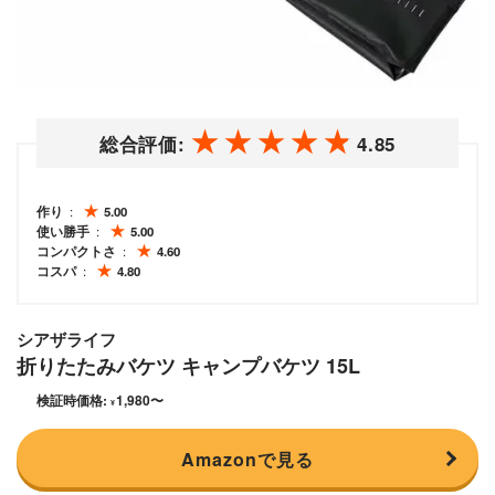
総合評価:
4.85
作り
5.00
使い勝手
5.00
コンパクトさ
4.60
コスパ
4.80
シアザライフ
折りたたみバケツ キャンプバケツ 15L
検証時価格:
1,980
〜
¥
Amazonで見る