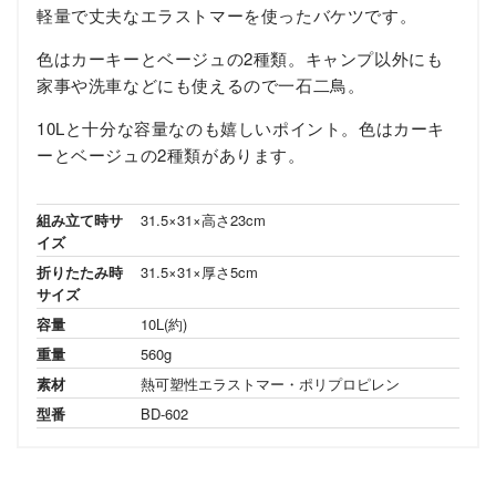
軽量で丈夫なエラストマーを使ったバケツです。
色はカーキーとベージュの2種類。キャンプ以外にも
家事や洗車などにも使えるので一石二鳥。
10Lと十分な容量なのも嬉しいポイント。色はカーキ
ーとベージュの2種類があります。
組み立て時サ
31.5×31×高さ23cm
イズ
折りたたみ時
31.5×31×厚さ5cm
サイズ
容量
10L(約)
重量
560g
素材
熱可塑性エラストマー・ポリプロピレン
型番
BD-602