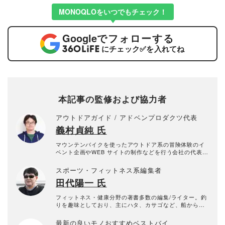
MONOQLOをいつでもチェック！
Google
でフォローする
にチェック
✅
を入れてね
本記事の監修および協力者
アウトドアガイド / アドベンプロダクツ代表
義村貞純 氏
マウンテンバイクを使ったアウトドア系の冒険体験のイ
ベント企画やWEB サイトの制作などを行う会社の代表取
締役。
スポーツ・フィットネス系編集者
田代陽一 氏
フィットネス・健康分野の著書多数の編集/ライター。釣
りを趣味としており、主にハタ、カサゴなど、船からの
大物根魚釣りを得意とする。
最新の良いモノおすすめベストバイ