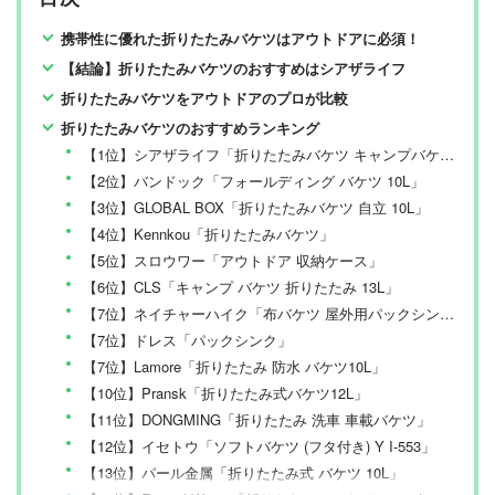
携帯性に優れた折りたたみバケツはアウトドアに必須！
【結論】折りたたみバケツのおすすめはシアザライフ
折りたたみバケツをアウトドアのプロが比較
折りたたみバケツのおすすめランキング
【1位】シアザライフ「折りたたみバケツ キャンプバケツ 15L」
【2位】バンドック「フォールディング バケツ 10L」
【3位】GLOBAL BOX「折りたたみバケツ 自立 10L」
【4位】Kennkou「折りたたみバケツ」
【5位】スロウワー「アウトドア 収納ケース」
【6位】CLS「キャンプ バケツ 折りたたみ 13L」
【7位】ネイチャーハイク「布バケツ 屋外用パックシンク」
【7位】ドレス「パックシンク」
【7位】Lamore「折りたたみ 防水 バケツ10L」
【10位】Pransk「折りたたみ式バケツ12L」
【11位】DONGMING「折りたたみ 洗車 車載バケツ」
【12位】イセトウ「ソフトバケツ (フタ付き) Y I-553」
【13位】パール金属「折りたたみ式 バケツ 10L」