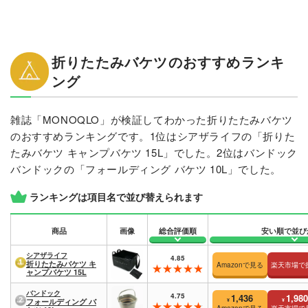
折りたたみバケツのおすすめランキ
ング
雑誌「MONOQLO」が検証してわかった折りたたみバケツ
のおすすめランキングです。1位はシアザライフの「折りた
たみバケツ キャンプバケツ 15L」でした。2位はバンドック
バンドックの「フォールディング バケツ 10L」でした。
ランキングは項目名で並び替えられます
商品
画像
総合評価順
安い順で並び
シアザライフ
4.85
折りたたみバケツ キ
Amazonで見る
楽天市場で
ャンプバケツ 15L
バンドック
4.75
1,436
1,980
¥
¥
フォールディング バ
Amazonで見る
楽天市場で