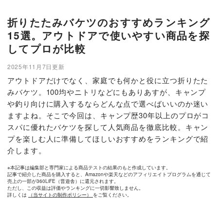
折りたたみバケツのおすすめランキング
15選。アウトドアで使いやすい商品を探
してプロが比較
2025年11月7日更新
アウトドアだけでなく、家庭でも何かと役に立つ折りたた
みバケツ。100均やニトリなどにもありあすが、キャンプ
や釣り向けに購入するならどんな点で選べばいいのか迷い
ますよね。そこで今回は、キャンプ歴30年以上のプロがコ
スパに優れたバケツを探して人気商品を徹底比較。キャン
プを楽しむ人に準備してほしいおすすめをランキングで紹
介します。
※本記事は編集部と専門家による商品テストの結果のもと作成しています。
記事で紹介した商品を購入すると、Amazonや楽天などのアフィリエイトプログラムを通じて
売上の一部が360LiFE（晋遊舎）に還元されます。
ただし、この収益は評価やランキングに一切影響致しません。
詳しくは
（当サイトの制作ポリシー）
をご覧ください。