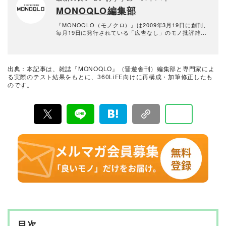
MONOQLO編集部
『MONOQLO（モノクロ）』は2009年3月19日に創刊、
毎月19日に発行されている「広告なし」のモノ批評雑誌
& おすすめ情報メディア。創刊以来、おもに男性向けの
生活用品や家具、ガジェット、食品などを各分野の専門
家にも協力を仰ぎ、編集部と社内の検証機関が実際に比
較・検証・評価してきました。テストで見つけた「本当
出典：本記事は、雑誌『MONOQLO』（晋遊舎刊）編集部と専門家によ
に良いモノ」だけを厳選して紹介。編集長・山田和樹を
る実際のテスト結果をもとに、360LiFE向けに再構成・加筆修正したも
中心に、11名以上の編集体制で日々の検証・記事制作を
のです。
行っています。
目次