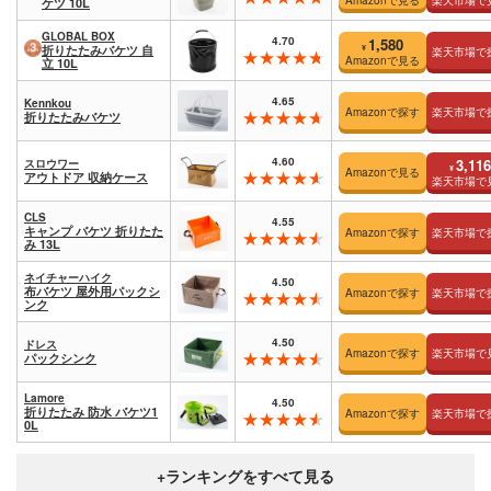
ケツ 10L
GLOBAL BOX
4.70
1,580
¥
折りたたみバケツ 自
楽天市場で
Amazonで見る
立 10L
4.65
Kennkou
Amazonで探す
楽天市場で
折りたたみバケツ
4.60
3,116
スロウワー
¥
Amazonで見る
アウトドア 収納ケース
楽天市場で
CLS
4.55
キャンプ バケツ 折りたた
Amazonで探す
楽天市場で
み 13L
ネイチャーハイク
4.50
布バケツ 屋外用パックシ
Amazonで探す
楽天市場で
ンク
4.50
ドレス
Amazonで探す
楽天市場で
パックシンク
Lamore
4.50
折りたたみ 防水 バケツ1
Amazonで探す
楽天市場で
0L