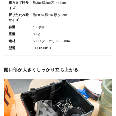
組み立て時サ
縦30×横30×高さ17cm
イズ
折りたたみ時
縦28.5×横19×厚さ3cm
サイズ
容量
15L(約)
重量
300g
素材
500D ターポリン 0.5mm
型番
TL-OB-001B
開口部が大きくしっかり立ち上がる