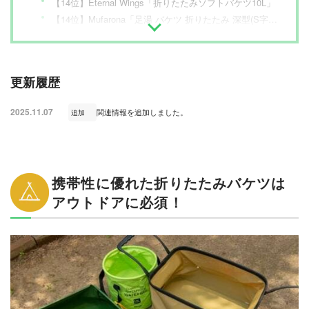
【14位】Eternal Wings「折りたたみソフトバケツ10L」
【14位】Mufarona「足湯 バケツ 折りたたみ 深型(S字フック付き)」
折りたたみバケツの選び方
バケツの売れ筋ランキングもチェック！
更新履歴
2025.11.07
関連情報を追加しました。
追加
携帯性に優れた折りたたみバケツは
アウトドアに必須！