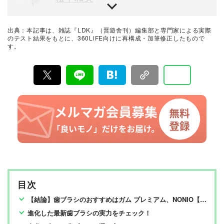
晋遊舎のテスト専門機関「LAB.360」室長。年間2100点
以上の商品テストを行うプロ。機械工学専攻。産業機械
の保全・メンテナンス、日用雑貨品メーカーの開発業務
出典：本記事は、雑誌『LDK』（晋遊舎刊）編集部と専門家による実際
を経て、民間の試験機関で多くの商品テストに従事。テ
LDK編集長
のテスト結果をもとに、360LiFE向けに再構成・加筆修正したもので
スト方法の立案から試験デザイン、試験装置の製作、テ
す。
高橋咲彩
スト実施まで一貫した商品テストを手がける。日用雑貨
品や家電製品が専門。テスト方法の妥当性を担保しつ
つ、誰が見ても一目で結果が分かるビジュアル性を伴う
雑誌『LDK』を統括する自称テスト大好き人間。得意な
手法を心がけている。趣味はプラモデル作り。
ジャンルは収納や日用品、文房具・雑貨など。人気ショ
ップ巡りも日課。1993年生まれ。2018年に晋遊舎に入社
後、雑誌『MONOQLO』を経て、2023年『LDK』編集
MONOQLO編集長
長に就任。市場調査を元に特集のテーマ決めや表紙作
山田和樹
成、入稿前の最終確認を行う。
1993年生まれ。2016年に新卒で晋遊舎に入社し、雑誌
『LDK』の編集を経て2025年『MONOQLO』編集長に
就任。9年以上の編集人生であらゆるジャンルのモノをテ
ストしてきたが、デジタルガジェット、アウトドアグッ
暮らしのおすすめベストバイ
ズ、マネーが得意。テストのためなら大学研究所から中
LDK編集部
華料理店まであらゆる場所に押しかける。
『LDK』は2012年の創刊以来、晋遊舎の理念である「遊
びある、ホンネ」を胸に、消費者目線で本音の商品テス
目次
トを貫いてきた、女性誌とWEBメディアです。毎月28日
発行の雑誌とWebサイトで、掃除用品から収納インテリ
最新の良いモノおすすめベストバイ
【結論】歯ブラシのおすすめはガム プレミアム、NONIO【LDK、MONOQLOが検証】
ア、食品まで、あらゆるジャンルの商品を徹底的に検
MONOQLO編集部
証。編集部と専門家、そして社内検証機関が実際に使っ
進化した最新歯ブラシの実力をチェック！
て見つけた「本当に良いもの」と「お役立ち情報」を厳
選してあなたにお届け。編集長・高橋咲彩を中心に、11
『MONOQLO（モノクロ）』は2009年3月19日に創刊、