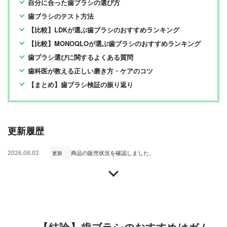
自分に合った歯ブラシの選び方
名以上の編集体制で日々の検証・記事制作を行っていま
毎月19日に発行されている「広告なし」のモノ批評雑誌
す。
& おすすめ情報メディア。創刊以来、おもに男性向けの
歯ブラシのテスト方法
生活用品や家具、ガジェット、食品などを各分野の専門
家にも協力を仰ぎ、編集部と社内の検証機関が実際に比
【比較】LDKが選ぶ歯ブラシのおすすめランキング
較・検証・評価してきました。テストで見つけた「本当
【比較】MONOQLOが選ぶ歯ブラシのおすすめランキング
に良いモノ」だけを厳選して紹介。編集長・山田和樹を
中心に、11名以上の編集体制で日々の検証・記事制作を
歯ブラシ選びに関するよくある質問
行っています。
歯科医が教える正しい磨き方・ケアのコツ
【まとめ】歯ブラシ検証の振り返り
更新履歴
2026.08.03
商品の販売状況を確認しました。
更新
【結論】歯ブラシのおすすめはガム