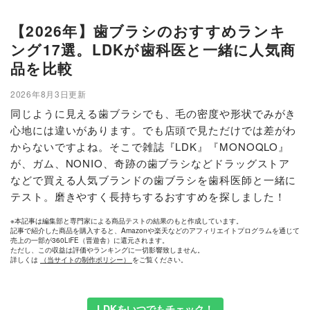
【2026年】歯ブラシのおすすめランキ
ング17選。LDKが歯科医と一緒に人気商
品を比較
2026年8月3日更新
同じように見える歯ブラシでも、毛の密度や形状でみがき
心地には違いがあります。でも店頭で見ただけでは差がわ
からないですよね。そこで雑誌『LDK』『MONOQLO』
が、ガム、NONIO、奇跡の歯ブラシなどドラッグストア
などで買える人気ブランドの歯ブラシを歯科医師と一緒に
テスト。磨きやすく長持ちするおすすめを探しました！
※本記事は編集部と専門家による商品テストの結果のもと作成しています。
記事で紹介した商品を購入すると、Amazonや楽天などのアフィリエイトプログラムを通じて
売上の一部が360LiFE（晋遊舎）に還元されます。
ただし、この収益は評価やランキングに一切影響致しません。
詳しくは
（当サイトの制作ポリシー）
をご覧ください。
LDKをいつでもチェック！