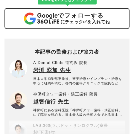
Google
でフォローする
にチェック
✅
を入れてね
本記事の監修および協力者
A Dental Clinic 道玄坂 院長
岩渕 彩加 先生
日本大学歯学部卒業後、審美治療やインプラント治療を
中心に研鑽を積む。都内の歯科クリニックで院長などを
務めた後、『A Dental Clinic 道玄坂』を開設。
神保町タワー歯科・矯正歯科 院長
越智信行 先生
神保町にある歯科医院「神保町タワー歯科・矯正歯科」
にて院長を務める。日本最大級の学術大会である日本顎
咬合学会にて優秀賞を受賞。
LAB.360(ラボドットサンロクマル)室長
松下和矢