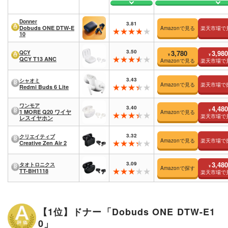
Donner
3.81
Dobuds ONE DTW-E
Amazonで見る
楽天市場で
10
3.50
3,780
3,980
QCY
¥
¥
QCY T13 ANC
Amazonで見る
楽天市場で
3.43
シャオミ
Amazonで見る
楽天市場で
Redmi Buds 6 Lite
ワンモア
3.40
4,480
¥
1 MORE Q20 ワイヤ
Amazonで見る
楽天市場で
レスイヤホン
3.32
クリエイティブ
Amazonで見る
楽天市場で
Creative Zen Air 2
3.09
3,480
タオトロニクス
¥
Amazonで探す
TT-BH1118
楽天市場で
【1位】ドナー「Dobuds ONE DTW-E1
0」