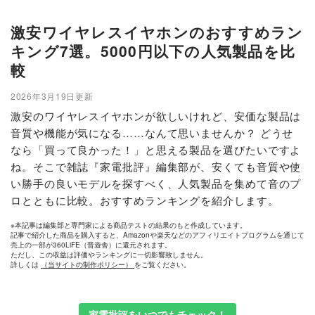
激安ワイヤレスイヤホンのおすすめラン
キング7選。5000円以下の人気製品を比
較
2026年3月19日更新
激安のワイヤレスイヤホンが欲しいけれど、安価な製品は
音質や機能が気になる……なんて思いませんか？ どうせ
なら「買って良かった！」と思える製品を選びたいですよ
ね。そこで雑誌『家電批評』編集部が、安くても音質や使
い勝手の良いモデルを探すべく、人気製品を集めて音のプ
ロとともに比較。おすすめランキングを紹介します。
※本記事は編集部と専門家による商品テストの結果のもと作成しています。
記事で紹介した商品を購入すると、Amazonや楽天などのアフィリエイトプログラムを通じて
売上の一部が360LiFE（晋遊舎）に還元されます。
ただし、この収益は評価やランキングに一切影響致しません。
詳しくは
（当サイトの制作ポリシー）
をご覧ください。
家電批評をいつでもチェック！