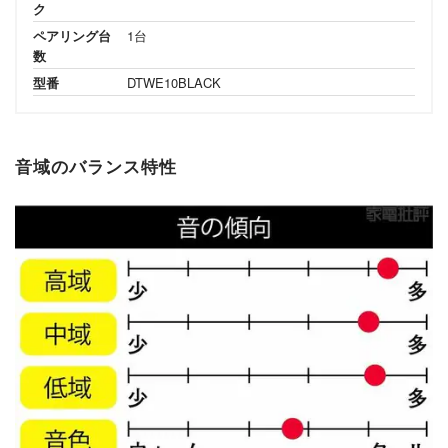
ク
ペアリング台
1台
数
型番
DTWE10BLACK
音域のバランス特性