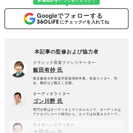
Google
でフォローする
にチェック
✅
を入れてね
本記事の監修および協力者
クラシック音楽ファシリテーター
飯田有抄 氏
東京藝術大学音楽学部楽理科卒業。音楽ライター、司
会、翻訳など幅広く活躍。
オーディオライター
ゴン川野 氏
専門分野はオーディオとデジタルカメラ。オーディオは
アナログレコード時代から、カメラは白黒＆カラーフィ
ルムの現像、プリントから学んだ。自作からハイエンド
まで守備範囲は広く、平面型のスピーカーとヘッドホン
ライター／エディター
を愛用する。現在は「＠DIME」「ASCII.jp」などでも執
太田圭一 氏
筆中。