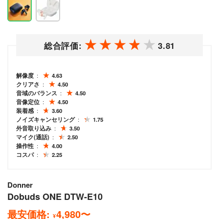
総合評価:
3.81
解像度
4.63
クリアさ
4.50
音域のバランス
4.50
音像定位
4.50
装着感
3.60
ノイズキャンセリング
1.75
外音取り込み
3.50
マイク(通話)
2.50
操作性
4.00
コスパ
2.25
Donner
Dobuds ONE DTW-E10
最安価格:
4,980
〜
¥