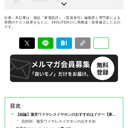
デジタルカメラ黎明期から専門誌に携わり、その経験か
らさまざまな媒体で執筆や編集を行う。家電批評やデジ
タルカメラ系ムックにも寄稿。
出典：本記事は、雑誌『家電批評』（晋遊舎刊）編集部と専門家による
家電批評編集部
実際のテスト結果をもとに、360LiFE向けに再構成・加筆修正したもの
です。
松本大輝
『家電批評』編集部所属。大阪芸大出身のゲーマー関西
人。大好きなゲームの知識を活かし、ゲーム系ガジェッ
トを愛と熱意で徹底検証。体メンテナンスやマッサージ
関連家電の比較検証にもチャレンジ予定！
最新家電おすすめベストバイ
家電批評編集部
『家電批評』は2009年11月創刊の月刊誌で、毎月3日に
発行している雑誌および家電専門情報を提供するWEBメ
ディア。あらゆる家電製品にまつわる「ユーザーが気に
なっていること」を深く掘り下げ、専門家や自社検証機
関と協力して徹底的にテスト・評価する。高額なテレビ
から数百円の乾電池まで、編集部と専門家、そして社内
検証機関が実機テストを行い、価格やブランドに惑わさ
れることなく製品の本質的な性能を見極め、その良し悪
しをありのまま、雑誌およびWEBコンテンツとして発
目次
信。編集長・阿部淳平を中心に、11名以上の編集体制で
日々の検証・記事制作を行っています。
【結論】激安ワイヤレスイヤホンのおすすめはドナー【家電批評が検証】
目的別・激安ワイヤレスイヤホンのおすすめ