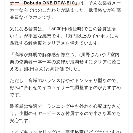
ナー「Dobuds ONE DTW-E10」
は、そんな楽器メー
カーならではのこだわりが詰まった、低価格ながら高
品質なイヤホンです。
気になる音質は、「5000円(検証時)でこの音質は凄
い！」が率直な感想です。1万円以上のイヤホンにも
匹敵する解像度とクリアさを備えています。
「高域が鮮明で解像感が際立つ」(川野さん)や「室内
楽の弦楽器一本一本の旋律が混濁せずにクリアに聴こ
える」(飯田さん)と高評価でした。
ただし、音域のバランスはややドンシャリ型なので、
好みに合わせてイコライザーで調整するのがおすすめ
です。
装着感は快適で、ランニング中も外れる心配はなさそ
う。小型のイヤーピースが付属するので小さな耳でも
安心です。
ノイズキャンセリングは、高価格帯ほどではないもの