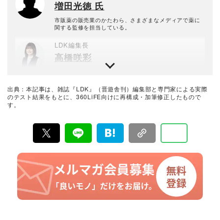
増田光徳 氏
中。
市販薬の販売業のかたわら、さまざまなメディアで薬に
関する監修を担当している。
LDK編集長
高橋咲彩
雑誌『LDK』を統括する自称テスト大好き人間。得意な
ジャンルは収納や日用品、文房具・雑貨など。人気ショ
ップ巡りも日課。1993年生まれ。2018年に晋遊舎に入社
出典：本記事は、雑誌『LDK』（晋遊舎刊）編集部と専門家による実際
後、雑誌『MONOQLO』を経て、2023年『LDK』編集
暮らしのおすすめベストバイ
のテスト結果をもとに、360LiFE向けに再構成・加筆修正したもので
長に就任。市場調査を元に特集のテーマ決めや表紙作
す。
LDK編集部
成、入稿前の最終確認を行う。
『LDK』は2012年の創刊以来、晋遊舎の理念である「遊
びある、ホンネ」を胸に、消費者目線で本音の商品テス
トを貫いてきた、女性誌とWEBメディアです。毎月28日
発行の雑誌とWebサイトで、掃除用品から収納インテリ
ア、食品まで、あらゆるジャンルの商品を徹底的に検
証。編集部と専門家、そして社内検証機関が実際に使っ
て見つけた「本当に良いもの」と「お役立ち情報」を厳
選してあなたにお届け。編集長・高橋咲彩を中心に、11
名以上の編集体制で日々の検証・記事制作を行っていま
す。