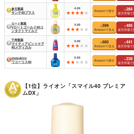
4.00
284
参天製薬
¥
Amazonで探す
サンテ40プラス
楽天市場で
ロート製薬
3.00
599
495
¥
¥
Vロートゴールド40コ
Amazonで見る
楽天市場で
ンタクトマイルド
千寿製薬
3.00
660
441
¥
¥
マイティアピントケア
Amazonで見る
楽天市場で
40メディカル
2.00
239
matsukiyo
¥
Amazonで探す
ワコーリス40
楽天市場で
【1位】ライオン「スマイル40 プレミア
ムDX」