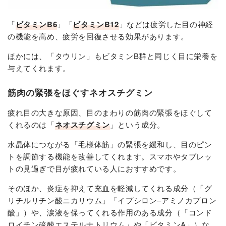
「
ビタミンB6
」「
ビタミンB12
」などは疲労した目の神経
の機能を高め、疲労を回復させる効果があります。
ほかには、「タウリン」もビタミンB群と同じく目に栄養を
与えてくれます。
筋肉の緊張をほぐすネオスチグミン
疲れ目の大きな原因、目のまわりの筋肉の緊張をほぐして
くれるのは「
ネオスチグミン
」という成分。
水晶体につながる「毛様体筋」の緊張を緩和し、目のピン
トを調節する機能を改善してくれます。スマホやタブレッ
トの見過ぎで目が疲れている人におすすめです。
そのほか、炎症を抑えて充血を軽減してくれる成分（「グ
リチルリチン酸ニカリウム」「イプシロン–アミノカプロン
酸」）や、涙液を保ってくれる作用のある成分（「コンド
ロイチン硫酸エステルナトリウム」や「ビタミンA」）な