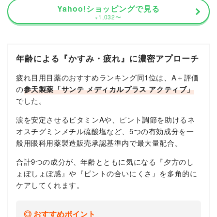
Yahoo!ショッピングで見る
1,032
〜
¥
年齢による『かすみ・疲れ』に濃密アプローチ
疲れ目用目薬のおすすめランキング同1位は、A＋評価
の
参天製薬「サンテ メディカルプラス アクティブ」
でした。
涙を安定させるビタミンAや、ピント調節を助けるネ
オスチグミンメチル硫酸塩など、5つの有効成分を一
般用眼科用薬製造販売承認基準内で最大量配合。
合計9つの成分が、年齢とともに気になる『夕方のし
ょぼしょぼ感』や『ピントの合いにくさ』を多角的に
ケアしてくれます。
おすすめポイント