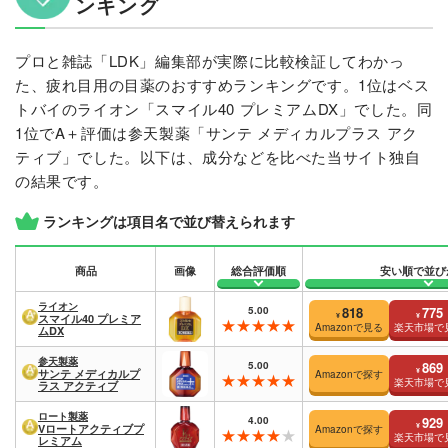
ンキング
プロと雑誌「LDK」編集部が実際に比較検証してわかっ
た、疲れ目用の目薬のおすすめランキングです。1位はベス
トバイのライオン「スマイル40 プレミアムDX」でした。同
1位でA＋評価は参天製薬「サンテ メディカルプラス アク
ティブ」でした。以下は、成分などを比べた当サイト独自
の結果です。
ランキングは項目名で並び替えられます
商品
画像
総合評価順
安い順で並び
ライオン
5.00
818
775
¥
¥
スマイル40 プレミア
Amazonで見る
楽天市場で
ムDX
参天製薬
5.00
869
¥
サンテ メディカルプ
Amazonで探す
楽天市場で
ラス アクティブ
ロート製薬
4.00
929
¥
Vロートアクティブプ
Amazonで探す
楽天市場で
レミアム