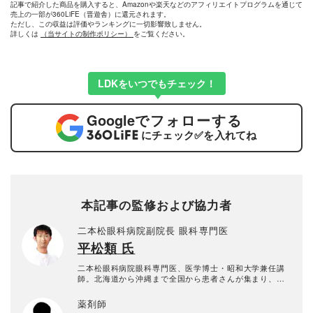
記事で紹介した商品を購入すると、Amazonや楽天などのアフィリエイトプログラムを通じて
売上の一部が360LiFE（晋遊舎）に還元されます。
ただし、この収益は評価やランキングに一切影響致しません。
詳しくは
（当サイトの制作ポリシー）
をご覧ください。
LDKをいつでもチェック！
Google
でフォローする
にチェック
✅
を入れてね
本記事の監修および協力者
二本松眼科病院副院長 眼科専門医
平松類 氏
二本松眼科病院眼科専門医、医学博士・昭和大学兼任講
師。北海道から沖縄まで全国から患者さんが集まり、診
療から手術まで行う。10万人以上登録のYouTubeチャン
ネル「眼科医平松類」でも情報を発信するほか、目の病
薬剤師
気・医者のかかり方の講演もこなし、メディアでも活躍