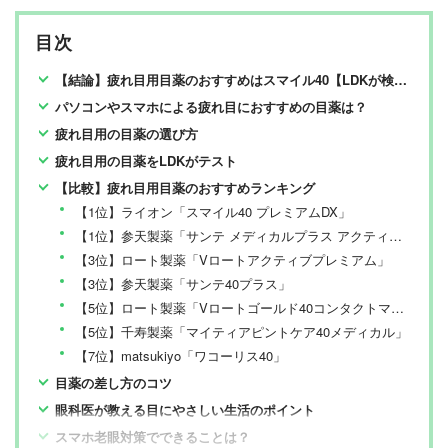
目次
【結論】疲れ目用目薬のおすすめはスマイル40【LDKが検証】
パソコンやスマホによる疲れ目におすすめの目薬は？
疲れ目用の目薬の選び方
疲れ目用の目薬をLDKがテスト
【比較】疲れ目用目薬のおすすめランキング
【1位】ライオン「スマイル40 プレミアムDX」
【1位】参天製薬「サンテ メディカルプラス アクティブ」
【3位】ロート製薬「Vロートアクティブプレミアム」
【3位】参天製薬「サンテ40プラス」
【5位】ロート製薬「Vロートゴールド40コンタクトマイルド」
【5位】千寿製薬「マイティアピントケア40メディカル」
【7位】matsukiyo「ワコーリス40」
目薬の差し方のコツ
眼科医が教える目にやさしい生活のポイント
スマホ老眼対策でできることは？