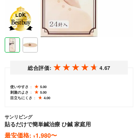
総合評価:
4.67
使いやすさ
5.00
刺激のよさ
5.00
目立ちにくさ
4.00
サンリビング
貼るだけで簡単鍼治療 ひ鍼 家庭用
最安価格:
1,980
〜
¥