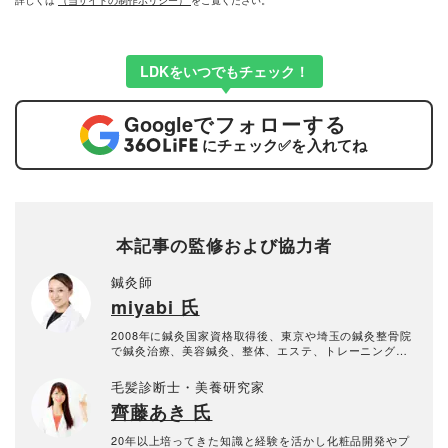
詳しくは
（当サイトの制作ポリシー）
をご覧ください。
LDKをいつでもチェック！
Google
でフォローする
にチェック
✅
を入れてね
本記事の監修および協力者
鍼灸師
miyabi 氏
2008年に鍼灸国家資格取得後、東京や埼玉の鍼灸整骨院
で鍼灸治療、美容鍼灸、整体、エステ、トレーニング指
導など幅広く学ぶ。2016年に女性鍼灸師による女性のた
めの鍼灸&リラクゼーションサロン「みやび鍼灸堂」を開
毛髪診断士・美養研究家
設。「いつまでも健康的に美しく」がモットー。自身の
齊藤あき 氏
健康や美に対する意識を高めてもらえるようなイベント
の企画や、地域のイベントにも積極的に参加し、「元気
な人を増やす！」ために日々邁進中。スポーツ選手、ア
20年以上培ってきた知識と経験を活かし化粧品開発やプ