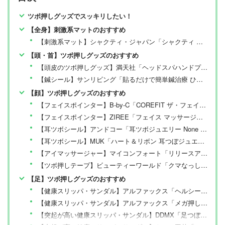
ツボ押しグッズでスッキリしたい！
【全身】刺激系マットのおすすめ
【刺激系マット】シャクティ・ジャパン「シャクティ プレミアムマット Light」
【頭・首】ツボ押しグッズのおすすめ
【頭皮のツボ押しグッズ】満天社「ヘッドスパハンドプロ 遠赤ダブルライン」
【鍼シール】サンリビング「貼るだけで簡単鍼治療 ひ鍼 家庭用」
【顔】ツボ押しグッズのおすすめ
【フェイスポインター】B-by-C「COREFIT ザ・フェイスポインター」
【フェイスポインター】ZIREE「フェイス マッサージ棒」
【耳ツボシール】アンドコー「耳ツボジュエリー None collection(B917-01)」
【耳ツボシール】MUK「ハート＆リボン 耳つぼジュエリー ゴールド」
【アイマッサージャー】マイコンフォート「リリースアイ ブラック」
【ツボ押しテープ】ビューティーワールド「クマなっしー」
【足】ツボ押しグッズのおすすめ
【健康スリッパ・サンダル】アルファックス「ヘルシールームサンダル fumippa（01 メガ）」
【健康スリッパ・サンダル】アルファックス「メガ押しふみっぱ(ピンク・グイグイインソール)」
【突起が高い健康スリッパ・サンダル】DDMX「足つぼマッサージサンダル」