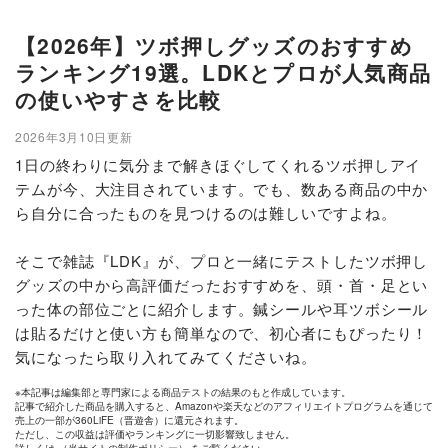
【2026年】ツボ押しグッズのおすすめ
ランキング19選。LDKとプロが人気商品
の使いやすさを比較
2026年3月10日更新
1日の終わりに気分まで解きほぐしてくれるツボ押しアイ
テムが今、大注目されています。でも、数ある商品の中か
ら自分に合ったものを見つけるのは難しいですよね。
そこで雑誌『LDK』が、プロと一緒にテストしたツボ押し
グッズの中から高評価だったおすすめを、頭・首・足とい
った体の部位ごとに紹介します。鍼シールや耳ツボシール
は貼るだけと使い方も簡単なので、初心者にもぴったり！
気になったら取り入れてみてくださいね。
※本記事は編集部と専門家による商品テストの結果のもと作成しています。
記事で紹介した商品を購入すると、Amazonや楽天などのアフィリエイトプログラムを通じて
売上の一部が360LiFE（晋遊舎）に還元されます。
ただし、この収益は評価やランキングに一切影響致しません。