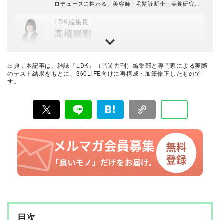
ーティスト、モデル、タレント施術経験あり。自身もタ
ロデュースに携わる。美容師・毛髪診断士・美養研究
レントとしてテレビや雑誌、ラジオなどのメディアに多
家。美肌・美髪専門「スキンケアサロンティナロッサ」
数出演。
代表。一般社団法人日本美髪協会代表。現在は、サロン
LDK編集長
ワークの他、セミナー講師や雑誌の監修、執筆、TV出演
高橋咲彩
など活躍の場を広げている。
雑誌『LDK』を統括する自称テスト大好き人間。得意な
ジャンルは収納や日用品、文房具・雑貨など。人気ショ
ップ巡りも日課。1993年生まれ。2018年に晋遊舎に入社
出典：本記事は、雑誌『LDK』（晋遊舎刊）編集部と専門家による実際
後、雑誌『MONOQLO』を経て、2023年『LDK』編集
暮らしのおすすめベストバイ
のテスト結果をもとに、360LiFE向けに再構成・加筆修正したもので
長に就任。市場調査を元に特集のテーマ決めや表紙作
す。
LDK編集部
成、入稿前の最終確認を行う。
『LDK』は2012年の創刊以来、晋遊舎の理念である「遊
びある、ホンネ」を胸に、消費者目線で本音の商品テス
トを貫いてきた、女性誌とWEBメディアです。毎月28日
発行の雑誌とWebサイトで、掃除用品から収納インテリ
ア、食品まで、あらゆるジャンルの商品を徹底的に検
証。編集部と専門家、そして社内検証機関が実際に使っ
て見つけた「本当に良いもの」と「お役立ち情報」を厳
選してあなたにお届け。編集長・高橋咲彩を中心に、11
名以上の編集体制で日々の検証・記事制作を行っていま
す。
目次