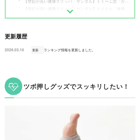
【突起が高い健康スリッパ・サンダル】トミー工芸「からだにい岩スリッパ」
【突起が高い健康スリッパ・サンダル】イイクル「健康サンダル」
【ツボ押しサポーター】カインズ「竹ふみごこちのサポーター」
【ツボ押しサポーター】ピップ「ピップエレキバン 足裏バンド」
【ツボ押しソックス】タビオ「整脚Labo 天照石五本指 ツボ押しショートソックス」
更新履歴
【フットシート】ライオン「休足時間 ツボ刺激ジェルシート」
【足つぼマット】AKAISHI「ツボスタイル ツボフムボード」
2026.03.10
ランキング情報を更新しました。
更新
【まとめ】ツボ押しグッズ検証の振り返り
ツボ押しグッズでスッキリしたい！