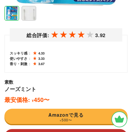
総合評価:
3.92
スッキリ感
4.33
使いやすさ
3.33
香り・刺激
3.67
素数
ノーズミント
最安価格:
450
〜
¥
Amazonで見る
500
〜
¥