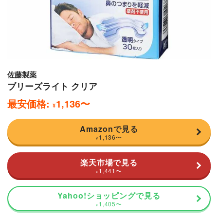
佐藤製薬
ブリーズライト クリア
最安価格:
1,136
〜
¥
Amazonで見る
1,136
〜
¥
楽天市場で見る
1,441
〜
¥
Yahoo!ショッピングで見る
1,405
〜
¥