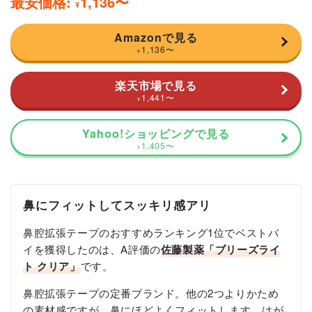
最安価格:
1,136
〜
¥
Amazonで見る
1,136
〜
¥
楽天市場で見る
1,441
〜
¥
Yahoo!ショッピングで見る
1,405
〜
¥
鼻にフィットしてスッキリ感アリ
鼻腔拡張テープのおすすめランキング1位でベストバ
イを獲得したのは、A評価の
佐藤製薬「ブリーズライ
ト クリア」
です。
鼻腔拡張テープの定番ブランド。他の2つよりかため
の素材感ですが、鼻にほどよくフィットします。はが