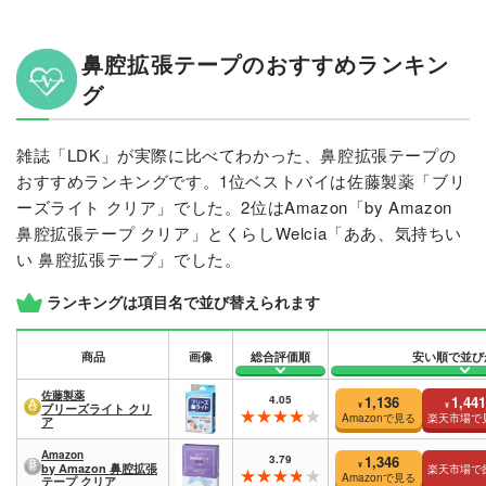
鼻腔拡張テープのおすすめランキン
グ
雑誌「LDK」が実際に比べてわかった、鼻腔拡張テープの
おすすめランキングです。1位ベストバイは佐藤製薬「ブリ
ーズライト クリア」でした。2位はAmazon「by Amazon
鼻腔拡張テープ クリア」とくらしWelcia「ああ、気持ちい
い 鼻腔拡張テープ」でした。
ランキングは項目名で並び替えられます
商品
画像
総合評価順
安い順で並び
佐藤製薬
4.05
1,136
1,441
¥
¥
ブリーズライト クリ
Amazonで見る
楽天市場で
ア
Amazon
3.79
1,346
¥
by Amazon 鼻腔拡張
楽天市場で
Amazonで見る
テープ クリア