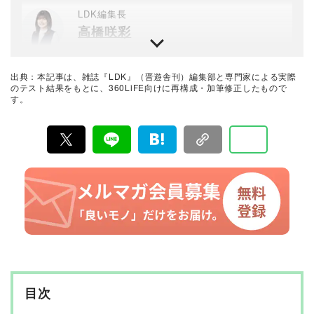
LDK編集長
高橋咲彩
雑誌『LDK』を統括する自称テスト大好き人間。得意な
ジャンルは収納や日用品、文房具・雑貨など。人気ショ
ップ巡りも日課。1993年生まれ。2018年に晋遊舎に入社
出典：本記事は、雑誌『LDK』（晋遊舎刊）編集部と専門家による実際
後、雑誌『MONOQLO』を経て、2023年『LDK』編集
暮らしのおすすめベストバイ
のテスト結果をもとに、360LiFE向けに再構成・加筆修正したもので
長に就任。市場調査を元に特集のテーマ決めや表紙作
す。
LDK編集部
成、入稿前の最終確認を行う。
『LDK』は2012年の創刊以来、晋遊舎の理念である「遊
びある、ホンネ」を胸に、消費者目線で本音の商品テス
トを貫いてきた、女性誌とWEBメディアです。毎月28日
発行の雑誌とWebサイトで、掃除用品から収納インテリ
ア、食品まで、あらゆるジャンルの商品を徹底的に検
証。編集部と専門家、そして社内検証機関が実際に使っ
て見つけた「本当に良いもの」と「お役立ち情報」を厳
選してあなたにお届け。編集長・高橋咲彩を中心に、11
名以上の編集体制で日々の検証・記事制作を行っていま
す。
目次