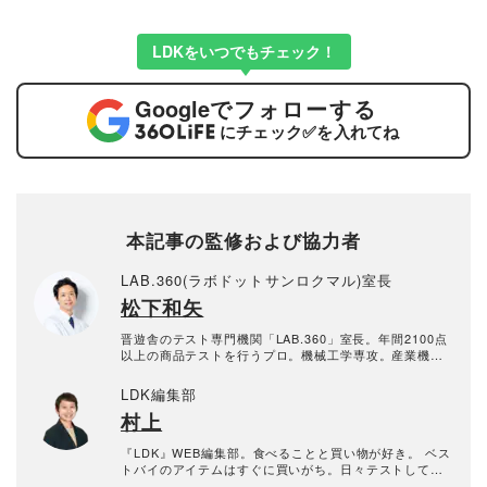
LDKをいつでもチェック！
Google
でフォローする
にチェック
✅
を入れてね
本記事の監修および協力者
LAB.360(ラボドットサンロクマル)室長
松下和矢
晋遊舎のテスト専門機関「LAB.360」室長。年間2100点
以上の商品テストを行うプロ。機械工学専攻。産業機械
の保全・メンテナンス、日用雑貨品メーカーの開発業務
を経て、民間の試験機関で多くの商品テストに従事。テ
LDK編集部
スト方法の立案から試験デザイン、試験装置の製作、テ
村上
スト実施まで一貫した商品テストを手がける。日用雑貨
品や家電製品が専門。テスト方法の妥当性を担保しつ
つ、誰が見ても一目で結果が分かるビジュアル性を伴う
『LDK』WEB編集部。食べることと買い物が好き。 ベス
手法を心がけている。趣味はプラモデル作り。
トバイのアイテムはすぐに買いがち。日々テストしてあ
らゆるモノのベストを探している。