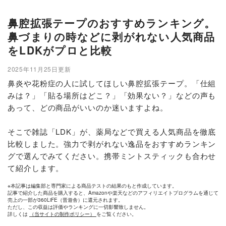
鼻腔拡張テープのおすすめランキング。
鼻づまりの時などに剥がれない人気商品
をLDKがプロと比較
2025年11月25日更新
鼻炎や花粉症の人に試してほしい鼻腔拡張テープ。「仕組
みは？」「貼る場所はどこ？」「効果ない？」などの声も
あって、どの商品がいいのか迷いますよね。
そこで雑誌「LDK」が、薬局などで買える人気商品を徹底
比較しました。強力で剥がれない逸品をおすすめランキン
グで選んでみてください。携帯ミントスティックも合わせ
て紹介します。
※本記事は編集部と専門家による商品テストの結果のもと作成しています。
記事で紹介した商品を購入すると、Amazonや楽天などのアフィリエイトプログラムを通じて
売上の一部が360LiFE（晋遊舎）に還元されます。
ただし、この収益は評価やランキングに一切影響致しません。
詳しくは
（当サイトの制作ポリシー）
をご覧ください。