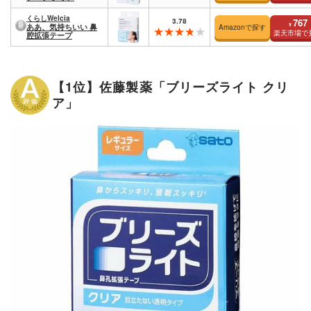
くらしWelcia
3.78
767
¥
ああ、気持ちいい 鼻
Amazonで探す
楽天市場で
腔拡張テープ
【1位】佐藤製薬「ブリーズライト クリ
ア」