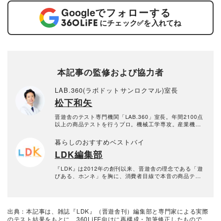
Google
でフォローする
にチェック
✅
を入れてね
本記事の監修および協力者
LAB.360(ラボドットサンロクマル)室長
松下和矢
晋遊舎のテスト専門機関「LAB.360」室長。年間2100点
以上の商品テストを行うプロ。機械工学専攻。産業機械
の保全・メンテナンス、日用雑貨品メーカーの開発業務
を経て、民間の試験機関で多くの商品テストに従事。テ
暮らしのおすすめベストバイ
スト方法の立案から試験デザイン、試験装置の製作、テ
LDK編集部
スト実施まで一貫した商品テストを手がける。日用雑貨
品や家電製品が専門。テスト方法の妥当性を担保しつ
つ、誰が見ても一目で結果が分かるビジュアル性を伴う
『LDK』は2012年の創刊以来、晋遊舎の理念である「遊
手法を心がけている。趣味はプラモデル作り。
びある、ホンネ」を胸に、消費者目線で本音の商品テス
トを貫いてきた、女性誌とWEBメディアです。毎月28日
発行の雑誌とWebサイトで、掃除用品から収納インテリ
ア、食品まで、あらゆるジャンルの商品を徹底的に検
証。編集部と専門家、そして社内検証機関が実際に使っ
出典：本記事は、雑誌『LDK』（晋遊舎刊）編集部と専門家による実際
て見つけた「本当に良いもの」と「お役立ち情報」を厳
のテスト結果をもとに、360LiFE向けに再構成・加筆修正したもので
選してあなたにお届け。編集長・高橋咲彩を中心に、11