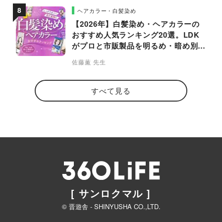
ヘアカラー・白髪染め
【2026年】白髪染め・ヘアカラーの
おすすめ人気ランキング20選。LDK
がプロと市販製品を明るめ・暗め別に
比較
佐藤薫 先生
すべて見る
[ サンロクマル ]
© 晋遊舎 - SHINYUSHA CO.,LTD.