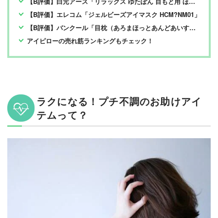
【B評価】白元アース「リラックス ゆたぽん 目もと用 ほぐれる温蒸気」
【B評価】エレコム「ジェルビーズアイマスク HCM?NM01」
【B評価】バンクール「目枕（あろまほっとあんどあいすあいぴろー）」
アイピローの売れ筋ランキングもチェック！
ラクになる！プチ不調のお助けアイ
テムって？