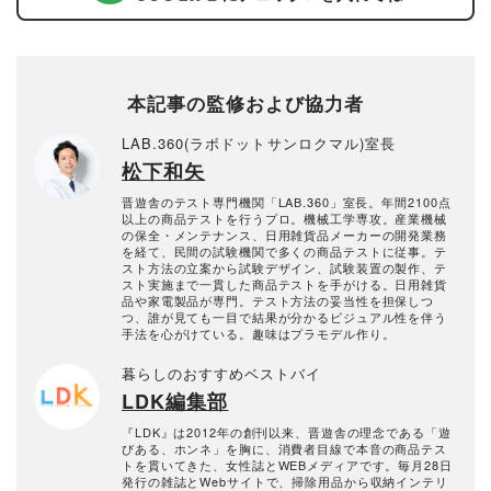
本記事の監修および協力者
LAB.360(ラボドットサンロクマル)室長
松下和矢
晋遊舎のテスト専門機関「LAB.360」室長。年間2100点
以上の商品テストを行うプロ。機械工学専攻。産業機械
の保全・メンテナンス、日用雑貨品メーカーの開発業務
を経て、民間の試験機関で多くの商品テストに従事。テ
スト方法の立案から試験デザイン、試験装置の製作、テ
スト実施まで一貫した商品テストを手がける。日用雑貨
品や家電製品が専門。テスト方法の妥当性を担保しつ
つ、誰が見ても一目で結果が分かるビジュアル性を伴う
手法を心がけている。趣味はプラモデル作り。
暮らしのおすすめベストバイ
LDK編集部
『LDK』は2012年の創刊以来、晋遊舎の理念である「遊
びある、ホンネ」を胸に、消費者目線で本音の商品テス
トを貫いてきた、女性誌とWEBメディアです。毎月28日
発行の雑誌とWebサイトで、掃除用品から収納インテリ