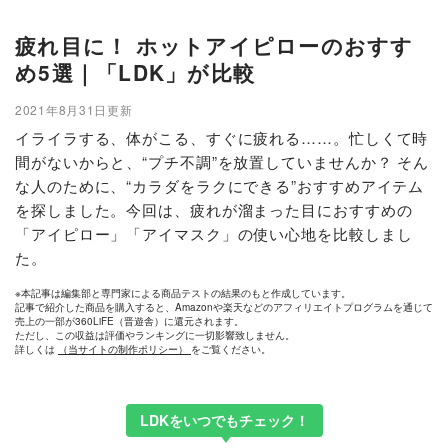
疲れ目に！ ホットアイピローのおすす
め5選｜「LDK」が比較
2021年8月31日更新
イライラする、体がこる、すぐに疲れる……。忙しくて時
間がないからと、“プチ不調”を放置していませんか？ そん
な人のために、“カラダをラクにできる”おすすめアイテム
を探しました。今回は、疲れが溜まった目におすすめの
「アイピロー」「アイマスク」の使い心地を比較しまし
た。
※本記事は編集部と専門家による商品テストの結果のもと作成しています。
記事で紹介した商品を購入すると、Amazonや楽天などのアフィリエイトプログラムを通じて
売上の一部が360LiFE（晋遊舎）に還元されます。
ただし、この収益は評価やランキングに一切影響致しません。
詳しくは
（当サイトの制作ポリシー）
をご覧ください。
LDKをいつでもチェック！