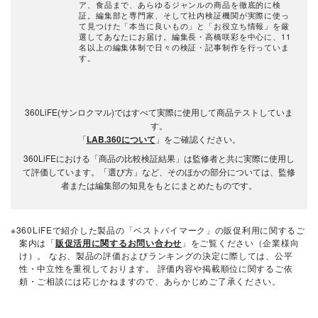
ア、食品まで、あらゆるジャンルの商品を徹底的に検
証。編集部と専門家、そして社内検証機関が実際に使っ
て見つけた「本当に良いもの」と「お役立ち情報」を厳
選してあなたにお届け。編集長・高橋咲彩を中心に、11
名以上の編集体制で日々の検証・記事制作を行っていま
す。
360LiFE(サンロクマル)ではすべて実際に使用して商品テストしていま
す。
「
LAB.360について
」をご確認ください。
360LiFEにおける「商品の比較検証結果」は監修者と共に実際に使用し
て評価しています。「選び方」など、そのほかの部分については、監修
者または編集部の知見をもとにまとめたものです。
※360LiFEで紹介した製品の「ベストバイマーク」の販促利用に関するご
案内は「
販促活用に関するお問い合わせ
」をご覧ください（企業様向
け）。 なお、製品の評価およびランキングの決定に際しては、公平
性・中立性を重視しております。 評価内容や掲載順位に関するご依
頼・ご相談には応じかねますので、あらかじめご了承ください。