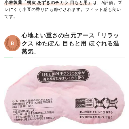
小林製薬「桐灰 あずきのチカラ 目もと用」
は、A評価。ズ
レにくく小豆の香りにも癒やされます。フィット感も良い
です。
心地よい重さの白元アース「リラッ
クス ゆたぽん 目もと用 ほぐれる温
蒸気」