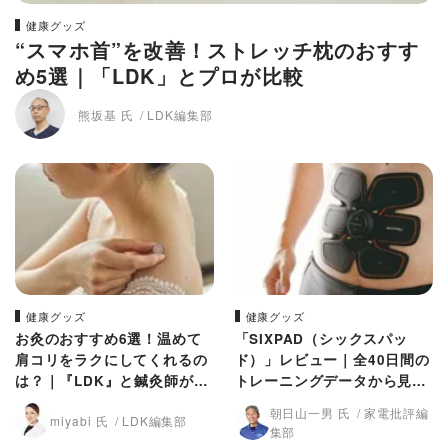
健康グッズ
“スマホ首”を改善！ストレッチ枕のおすす
め5選｜「LDK」とプロが比較
熊坂基 氏
LDK編集部
健康グッズ
健康グッズ
お灸のおすすめ6選！温めて
「SIXPAD（シックスパッ
肩コリをラクにしてくれるの
ド）」レビュー｜全40日間の
は？｜『LDK』と鍼灸師が比
トレーニングデータから見え
較
たリアルな効果
朝日山一男 氏
家電批評編
miyabi 氏
LDK編集部
集部