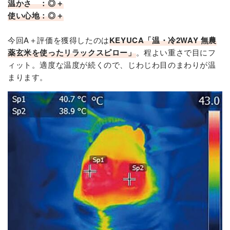
温かさ ：◎＋
使い心地：◎＋
今回A＋評価を獲得したのは
KEYUCA「温・冷2WAY 無農
薬玄米を使ったリラックスピロー」
。程よい重さで目にフ
ィット。適度な温度が続くので、じわじわ目のまわりが温
まります。