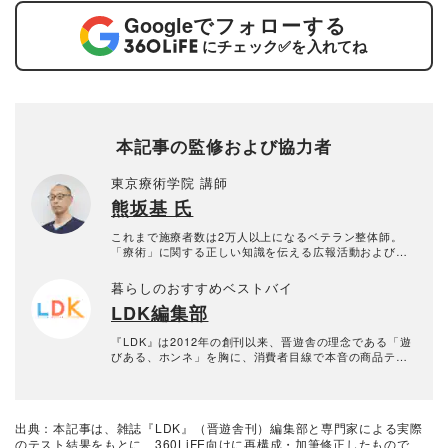
Google
でフォローする
にチェック
✅
を入れてね
本記事の監修および協力者
東京療術学院 講師
熊坂基 氏
これまで施療者数は2万人以上になるベテラン整体師。
「療術」に関する正しい知識を伝える広報活動および東
京療術学院で講師をつとめている。
暮らしのおすすめベストバイ
LDK編集部
『LDK』は2012年の創刊以来、晋遊舎の理念である「遊
びある、ホンネ」を胸に、消費者目線で本音の商品テス
トを貫いてきた、女性誌とWEBメディアです。毎月28日
発行の雑誌とWebサイトで、掃除用品から収納インテリ
ア、食品まで、あらゆるジャンルの商品を徹底的に検
証。編集部と専門家、そして社内検証機関が実際に使っ
出典：本記事は、雑誌『LDK』（晋遊舎刊）編集部と専門家による実際
て見つけた「本当に良いもの」と「お役立ち情報」を厳
のテスト結果をもとに、360LiFE向けに再構成・加筆修正したもので
選してあなたにお届け。編集長・高橋咲彩を中心に、11