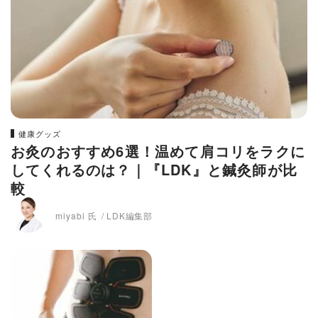
健康グッズ
お灸のおすすめ6選！温めて肩コリをラクに
してくれるのは？｜『LDK』と鍼灸師が比
較
miyabi 氏
LDK編集部