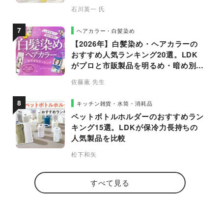
石川英一 氏
ヘアカラー・白髪染め
【2026年】白髪染め・ヘアカラーの
おすすめ人気ランキング20選。LDK
がプロと市販製品を明るめ・暗め別に
比較
佐藤薫 先生
キッチン雑貨・水筒・消耗品
ペットボトルホルダーのおすすめラン
キング15選。LDKが保冷力長持ちの
人気製品を比較
松下和矢
すべて見る