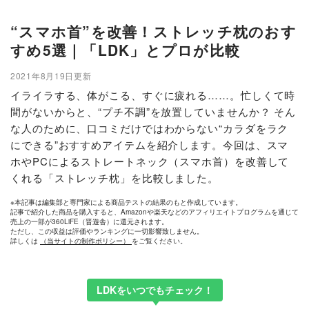
“スマホ首”を改善！ストレッチ枕のおす
すめ5選｜「LDK」とプロが比較
2021年8月19日更新
イライラする、体がこる、すぐに疲れる……。忙しくて時
間がないからと、“プチ不調”を放置していませんか？ そん
な人のために、口コミだけではわからない“カラダをラク
にできる”おすすめアイテムを紹介します。今回は、スマ
ホやPCによるストレートネック（スマホ首）を改善して
くれる「ストレッチ枕」を比較しました。
※本記事は編集部と専門家による商品テストの結果のもと作成しています。
記事で紹介した商品を購入すると、Amazonや楽天などのアフィリエイトプログラムを通じて
売上の一部が360LiFE（晋遊舎）に還元されます。
ただし、この収益は評価やランキングに一切影響致しません。
詳しくは
（当サイトの制作ポリシー）
をご覧ください。
LDKをいつでもチェック！