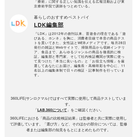
「療術」に関する正しい知識を伝える広報活動および東
京療術学院で講師をつとめている。
暮らしのおすすめベストバイ
LDK編集部
『LDK』は2012年の創刊以来、晋遊舎の理念である「遊
びある、ホンネ」を胸に、消費者目線で本音の商品テス
トを貫いてきた、女性誌とWEBメディアです。毎月28日
発行の雑誌とWebサイトで、掃除用品から収納インテリ
ア、食品まで、あらゆるジャンルの商品を徹底的に検
証。編集部と専門家、そして社内検証機関が実際に使っ
て見つけた「本当に良いもの」と「お役立ち情報」を厳
選してあなたにお届け。編集長・高橋咲彩を中心に、11
名以上の編集体制で日々の検証・記事制作を行っていま
す。
360LiFE(サンロクマル)ではすべて実際に使用して商品テストしていま
す。
「
LAB.360について
」をご確認ください。
360LiFEにおける「商品の比較検証結果」は監修者と共に実際に使用し
て評価しています。「選び方」など、そのほかの部分については、監修
者または編集部の知見をもとにまとめたものです。