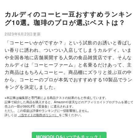
カルディのコーヒー豆おすすめランキン
グ10選。珈琲のプロが選ぶベストは？
2023年6月23日更新
「コーヒーいかがですか？」という試飲のお誘いと香ばし
い香りに誘われ、ついつい入店してしまうカルディ。いま
や全国各地に店舗展開する人気の食品雑貨店です。そんな
カルディは「コーヒーファーム」と名乗るだけあって、主
力商品はもちろんコーヒー。商品棚にズラリと並ぶ豆の中
から、コーヒーのプロが本気でおすすめする10製品でラン
キングを決定しました。
※本記事は編集部と専門家による商品テストの結果のもと作成しています。
記事で紹介した商品を購入すると、Amazonや楽天などのアフィリエイトプログラムを通じて
売上の一部が360LiFE（晋遊舎）に還元されます。
ただし、この収益は評価やランキングに一切影響致しません。
詳しくは
（当サイトの制作ポリシー）
をご覧ください。
MONOQLOをいつでもチェック！