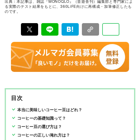
出典：本記事は、雑誌『MONOQLO』（晋遊舎刊）編集部と専門家によ
に良いモノ」だけを厳選して紹介。編集長・山田和樹を
る実際のテスト結果をもとに、360LiFE向けに再構成・加筆修正したも
中心に、11名以上の編集体制で日々の検証・記事制作を
のです。
行っています。
目次
本当に美味しいコーヒー豆はどれ？
コーヒーの基礎知識って？
コーヒー豆の選び方は？
コーヒーの正しい淹れ方は？