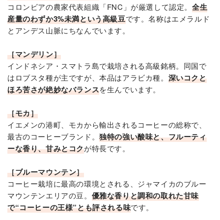
コロンビアの農家代表組織「FNC」が厳選して認定。
全生
産量のわずか3%未満という高級豆
です。名称はエメラルド
とアンデス山脈にちなんでいます。
［マンデリン］
インドネシア・スマトラ島で栽培される高級銘柄。同国で
はロブスタ種が主ですが、本品はアラビカ種。
深いコクと
ほろ苦さが絶妙なバランス
を生んでいます。
［モカ］
イエメンの港町、モカから輸出されるコーヒーの総称で、
最古のコーヒーブランド。
独特の強い酸味と、フルーティ
ーな香り、甘みとコク
が特長です。
［ブルーマウンテン］
コーヒー栽培に最高の環境とされる、ジャマイカのブルー
マウンテンエリアの豆。
優雅な香りと調和の取れた甘味
で“コーヒーの王様”とも評される味
です。