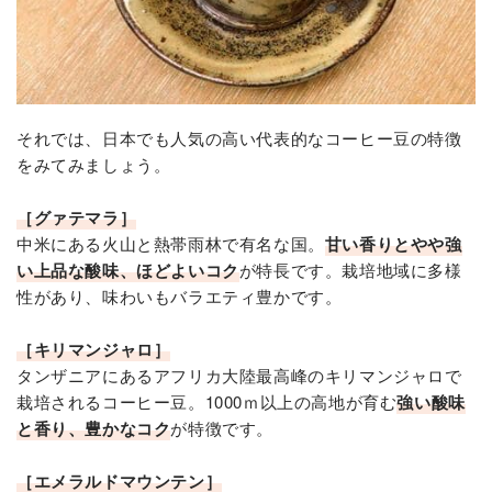
それでは、日本でも人気の高い代表的なコーヒー豆の特徴
をみてみましょう。
［グァテマラ］
中米にある火山と熱帯雨林で有名な国。
甘い香りとやや強
い上品な酸味、ほどよいコク
が特長です。栽培地域に多様
性があり、味わいもバラエティ豊かです。
［キリマンジャロ］
タンザニアにあるアフリカ大陸最高峰のキリマンジャロで
栽培されるコーヒー豆。1000ｍ以上の高地が育む
強い酸味
と香り、豊かなコク
が特徴です。
［エメラルドマウンテン］