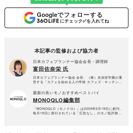
Google
でフォローする
にチェック
✅
を入れてね
本記事の監修および協力者
日本カフェプランナー協会会長・調理師
富田佐奈栄 氏
日本カフェプランナー協会 会長、（株）佐奈栄学園が運
営する「カフェを始める人の学校 カフェズ・キッチン」
の学園長として、コーヒー・紅茶の入れ方からフード・
デザートの指導や食材等の仕入れ、接客、資金繰りまで
最新の良いモノおすすめベストバイ
カフェビジネスをトータルに指導。卒業生の開業数は350
MONOQLO編集部
店舗を超える。サントリーや日清製粉ウェルナ、日本ケ
ロッグ、森永乳業などのメニュー提案・開発も行う。カ
フェのスペシャリストとして「生活ほっとモーニング」
『MONOQLO（モノクロ）』は2009年3月19日に創刊、
（NHK総合）、「有吉ゼミ」（日本テレビ）、「はなま
毎月19日に発行されている「広告なし」のモノ批評雑誌
るマーケット」（TBSテレビ）などのテレビ番組に多数
& おすすめ情報メディア。創刊以来、おもに男性向けの
出演。
生活用品や家具、ガジェット、食品などを各分野の専門
家にも協力を仰ぎ、編集部と社内の検証機関が実際に比
較・検証・評価してきました。テストで見つけた「本当