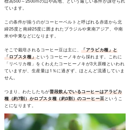
標高500～2500mの山や高地、という厳しい条件が課せられ
ています。
この条件が揃うのがコーヒーベルトと呼ばれる赤道から北
緯25度と南緯25度に囲まれたブラジルや東南アジア、中南
米や中東などになります。
そこで栽培されるコーヒー豆は主に、
「アラビカ種」と
「ロブスタ種」
というコーヒーノキから採れます。これに
「リベリカ種」をくわえたコーヒーノキが3大原種といわれ
ていますが、生産量は1％に過ぎず、ほとんど流通していま
せん。
つまり、わたしたちが
普段飲んでいるコーヒーはアラビカ
種（約7割）かロブスタ種（約3割）のコーヒー豆
というこ
とになります。