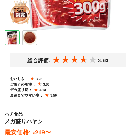
総合評価:
3.63
おいしさ
3.25
ご飯との相性
3.63
デカ盛り度
4.13
最後までウマい度
3.50
ハチ食品
メガ盛りハヤシ
最安価格:
219
〜
¥