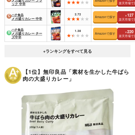
メガ盛りカレー ブラ
Amazonで探す
楽天市場で
ック 中辛
2.72
127
ハチ食品
¥
Amazonで探す
メガ盛りカレー 中辛
楽天市場で
ハチ食品
1.38
220
¥
メガ盛りカレー チー
Amazonで探す
楽天市場で
ズ中辛
【1位】無印良品「素材を生かした牛ばら
肉の大盛りカレー」