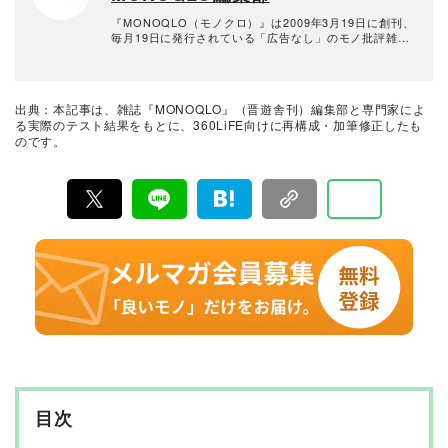
提供するなど、幅広く活躍中。
『MONOQLO（モノクロ）』は2009年3月19日に創刊、
毎月19日に発行されている「広告なし」のモノ批評雑誌
& おすすめ情報メディア。創刊以来、おもに男性向けの
生活用品や家具、ガジェット、食品などを各分野の専門
家にも協力を仰ぎ、編集部と社内の検証機関が実際に比
較・検証・評価してきました。テストで見つけた「本当
出典：本記事は、雑誌『MONOQLO』（晋遊舎刊）編集部と専門家によ
に良いモノ」だけを厳選して紹介。編集長・山田和樹を
る実際のテスト結果をもとに、360LiFE向けに再構成・加筆修正したも
中心に、11名以上の編集体制で日々の検証・記事制作を
のです。
行っています。
目次