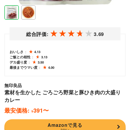
総合評価:
3.69
おいしさ
4.13
ご飯との相性
3.13
デカ盛り度
3.50
最後までウマい度
4.00
無印良品
素材を生かした ごろごろ野菜と豚ひき肉の大盛り
カレー
最安価格:
391
〜
¥
Amazonで見る
391
〜