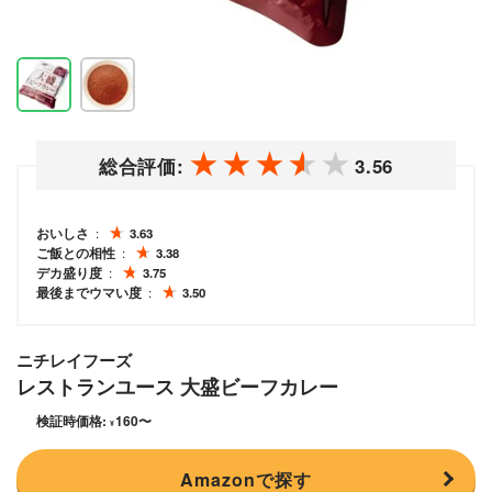
総合評価:
3.56
おいしさ
3.63
ご飯との相性
3.38
デカ盛り度
3.75
最後までウマい度
3.50
ニチレイフーズ
レストランユース 大盛ビーフカレー
検証時価格:
160
〜
¥
Amazonで探す