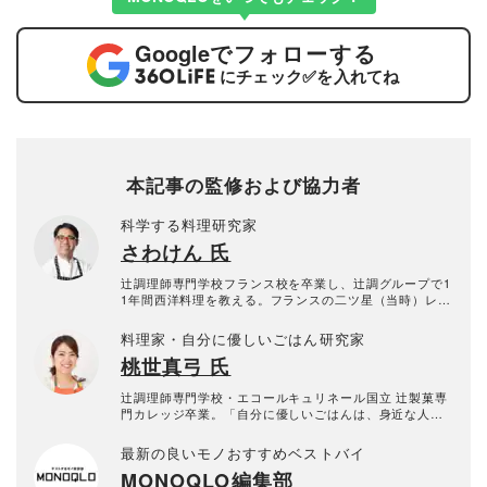
Google
でフォローする
にチェック
✅
を入れてね
本記事の監修および協力者
科学する料理研究家
さわけん 氏
辻調理師専門学校フランス校を卒業し、辻調グループで1
1年間西洋料理を教える。フランスの二ツ星（当時）レス
トラン、ル・ムーラン・ド・ムージャンなどに勤務経験
もある本格派。その後、イタリアンカフェのシェフを経
料理家・自分に優しいごはん研究家
て料理研究家に転身し、世界の料理を研究する。科学的
桃世真弓 氏
に料理を考え、狙った通りの料理をつくるレシピの達人
に。2010年よりキッチンまわり評論家として、毎月30～
50品の食品や調味料を実食検証する。食品類だけでなく
辻調理師専門学校・エコールキュリネール国立 辻製菓専
調理器具・家電も含め、日本一「食」に関する比較をし
門カレッジ卒業。「自分に優しいごはんは、身近な人を
ている。「あさイチ」（NHK）・「ZIP!」(日本テレビ)
幸せにする」という想いを大切に、「余白を楽しむ、ほ
・「ラヴィット！」(TBS)などメディア出演多数。
どほどに丁寧な暮らし」を軸として、身近な食材で無理
最新の良いモノおすすめベストバイ
なくおいしい、毎日食べたい家庭料理を提案している。
MONOQLO編集部
雑誌・テレビ出演のほか、様々な商品に関するレシピを