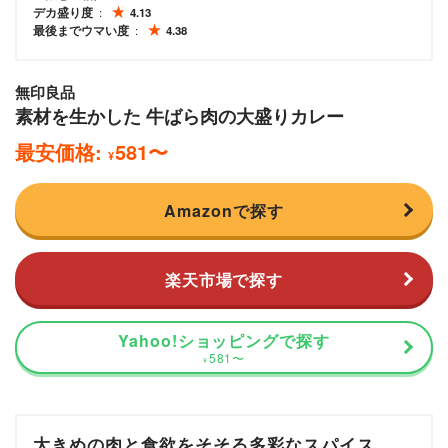
デカ盛り度
4.13
最後までウマい度
4.38
無印良品
素材を生かした 牛ばら肉の大盛りカレー
最安価格:
581
〜
¥
Amazonで探す
楽天市場で探す
Yahoo!ショッピングで探す
581
〜
¥
大きめの肉と食欲をそそる多彩なスパイス