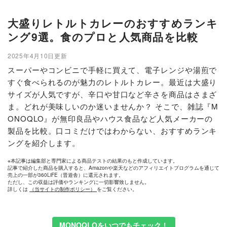
大盛りレトルトカレーのおすすめランキ
ング9選。食のプロと人気商品を比較
2025年4月10日更新
スーパーやコンビニで手軽に買えて、電子レンジや湯煎で
すぐ食べられるのが魅力のレトルトカレー。最近は大盛り
サイズが人気ですが、辛口や甘口など辛さを商品はさまざ
ま。どれが美味しいのか迷いませんか？ そこで、雑誌『M
ONOQLO』が無印良品やハウス食品など人気メーカーの
製品を比較。口コミだけではわからない、おすすめランキ
ングを紹介します。
※本記事は編集部と専門家による商品テストの結果のもと作成しています。
記事で紹介した商品を購入すると、Amazonや楽天などのアフィリエイトプログラムを通じて
売上の一部が360LiFE（晋遊舎）に還元されます。
ただし、この収益は評価やランキングに一切影響致しません。
詳しくは
（当サイトの制作ポリシー）
をご覧ください。
MONOQLOをいつでもチェック！