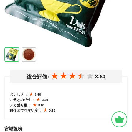
総合評価:
3.50
おいしさ
3.50
ご飯との相性
3.50
デカ盛り度
3.88
最後までウマい度
3.13
宮城製粉