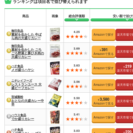
ランキングは項目名で並び替えられます
商品
画像
総合評価順
安い順で並び
無印良品
4.25
素材を生かした 牛ば
Amazonで探す
楽天市場で
ら肉の大盛りカレー
無印良品
3.69
391
素材を生かした ごろ
¥
楽天市場で
ごろ野菜と豚ひき肉の
Amazonで見る
大盛りカレー
3.63
219
ハチ食品
¥
Amazonで探す
メガ盛りハヤシ
楽天市場で
ニチレイフーズ
3.56
レストランユース 大
Amazonで探す
楽天市場で
盛ビーフカレー
宮城製粉
3.50
3,580
¥
おとなの大盛カレー中
楽天市場で
Amazonで見る
辛
3.41
ハウス食品
Amazonで探す
楽天市場で
でか盛りカレー
ハチ食品
3.03
220
¥