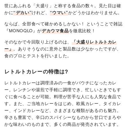
世にあふれる「大盛り」と称する食品の数々。見た目は確
かに
“デカい”
けれど、
“ウマい”
かどうかはわかりません。
ならば、全部食べて確かめるしかない！ ということで雑誌
『MONOQLO』が
デカウマ食品
を徹底比較！
そのなかで今回取り上げるのは、
「大盛りレトルトカレ
ー」
。ありそうなのに意外と製品数は少なかったですが、
食のプロとテストを行いました。
レトルトカレーの特徴は?
レトルトカレーは調理済みの一食がパウチになったカレ
ー。レンチンや湯煎で手軽に調理でき、忙しいときでもす
ぐに食べることが可能。料理が苦手な人にも人気な食品で
す。また、ご当地カレーをはじめ、欧風カレー、タイカレ
ー、インドカレーなど、さまざまな種類があるのも魅力。
辛さも豊富で、辛口のスパイシーなものから甘口でまろや
かな味わいのものまで、多くの商品が発売されています。