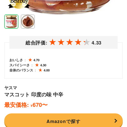
総合評価:
4.33
おいしさ
4.70
スパイシーさ
4.30
全体のバランス
4.00
ヤスマ
マスコット 印度の味 中辛
最安価格:
670
〜
¥
Amazonで探す