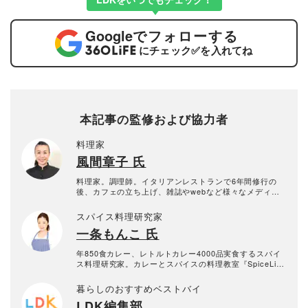
Google
でフォローする
にチェック
✅
を入れてね
本記事の監修および協力者
料理家
風間章子 氏
料理家。調理師。イタリアンレストランで6年間修行の
後、カフェの立ち上げ、雑誌やwebなど様々なメディア
にて料理監修で活躍中。キッチンスタジオ『人形町キッ
チン」運営。 定期的にお料理教室なども開催。
スパイス料理研究家
一条もんこ 氏
年850食カレー、レトルトカレー4000品実食するスパイ
ス料理研究家。カレーとスパイスの料理教室『SpiceLife
』主宰。エスビー食品や大塚食品など企業向け監修カレ
ーも多く手がけている。著書『おうちで楽しむスパイス
暮らしのおすすめベストバイ
料理とカレー』他 。日本カレー協議会会長。
LDK編集部