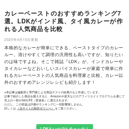
カレーペーストのおすすめランキング7
選。LDKがインド風、タイ風カレーが作
れる人気商品を比較
2025年4月10日更新
本格的なカレーが簡単にできる、ペーストタイプのカレー
ルー。溶けやすくて調理の汎用性も高いですが、知りたい
のは味ですよね。そこで雑誌『LDK』が、インドカレーや
タイカレーなどおいしいスパイスカレーが家庭で簡単に作
れるカレーペーストの人気商品を料理家と比較。カレー以
外のおすすめアレンジレシピも紹介します！
※本記事は編集部と専門家による商品テストの結果のもと作成しています。
記事で紹介した商品を購入すると、Amazonや楽天などのアフィリエイトプログラムを通じて
売上の一部が360LiFE（晋遊舎）に還元されます。
ただし、この収益は評価やランキングに一切影響致しません。
詳しくは
（当サイトの制作ポリシー）
をご覧ください。
LDKをいつでもチェック！