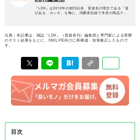
『LDK』は2012年の創刊以来、晋遊舎の理念である「遊
びある、ホンネ」を胸に、消費者目線で本音の商品テス
トを貫いてきた、女性誌とWEBメディアです。毎月28日
発行の雑誌とWebサイトで、掃除用品から収納インテリ
ア、食品まで、あらゆるジャンルの商品を徹底的に検
証。編集部と専門家、そして社内検証機関が実際に使っ
出典：本記事は、雑誌『LDK』（晋遊舎刊）編集部と専門家による実際
て見つけた「本当に良いもの」と「お役立ち情報」を厳
のテスト結果をもとに、360LiFE向けに再構成・加筆修正したもので
選してあなたにお届け。編集長・高橋咲彩を中心に、11
す。
名以上の編集体制で日々の検証・記事制作を行っていま
す。
目次