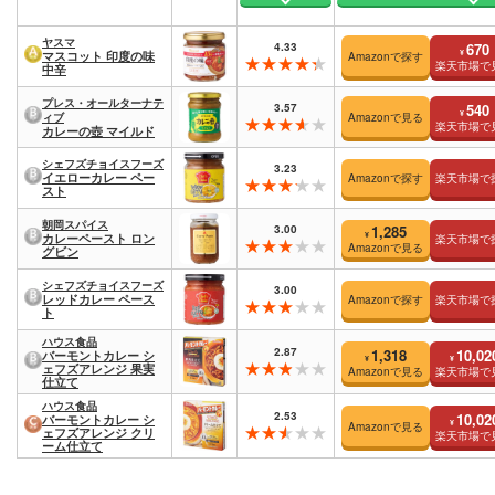
ヤスマ
4.33
670
¥
マスコット 印度の味
Amazonで探す
楽天市場で
中辛
プレス・オールターナテ
3.57
540
¥
ィブ
Amazonで見る
楽天市場で
カレーの壺 マイルド
シェフズチョイスフーズ
3.23
イエローカレー ペー
Amazonで探す
楽天市場で
スト
朝岡スパイス
3.00
1,285
¥
カレーペースト ロン
楽天市場で
Amazonで見る
グビン
シェフズチョイスフーズ
3.00
レッドカレー ペース
Amazonで探す
楽天市場で
ト
ハウス食品
2.87
1,318
10,02
バーモントカレー シ
¥
¥
ェフズアレンジ 果実
Amazonで見る
楽天市場で
仕立て
ハウス食品
2.53
10,02
バーモントカレー シ
¥
Amazonで見る
ェフズアレンジ クリ
楽天市場で
ーム仕立て