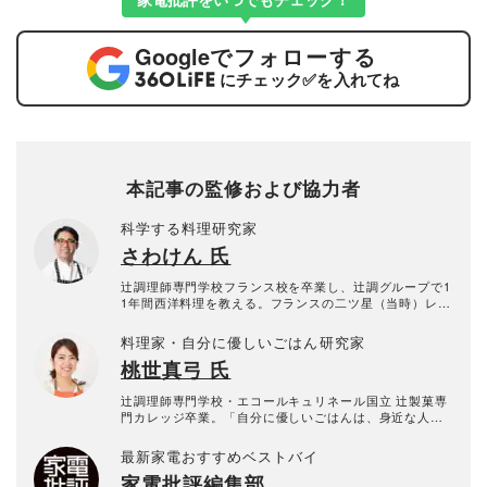
Google
でフォローする
にチェック
✅
を入れてね
本記事の監修および協力者
科学する料理研究家
さわけん 氏
辻調理師専門学校フランス校を卒業し、辻調グループで1
1年間西洋料理を教える。フランスの二ツ星（当時）レス
トラン、ル・ムーラン・ド・ムージャンなどに勤務経験
もある本格派。その後、イタリアンカフェのシェフを経
料理家・自分に優しいごはん研究家
て料理研究家に転身し、世界の料理を研究する。科学的
桃世真弓 氏
に料理を考え、狙った通りの料理をつくるレシピの達人
に。2010年よりキッチンまわり評論家として、毎月30～
50品の食品や調味料を実食検証する。食品類だけでなく
辻調理師専門学校・エコールキュリネール国立 辻製菓専
調理器具・家電も含め、日本一「食」に関する比較をし
門カレッジ卒業。「自分に優しいごはんは、身近な人を
ている。「あさイチ」（NHK）・「ZIP!」(日本テレビ)
幸せにする」という想いを大切に、「余白を楽しむ、ほ
・「ラヴィット！」(TBS)などメディア出演多数。
どほどに丁寧な暮らし」を軸として、身近な食材で無理
最新家電おすすめベストバイ
なくおいしい、毎日食べたい家庭料理を提案している。
家電批評編集部
雑誌・テレビ出演のほか、様々な商品に関するレシピを