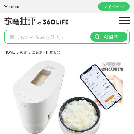
select
マイページ
by
AI回答
HOME
家電
炊飯器・IH炊飯器