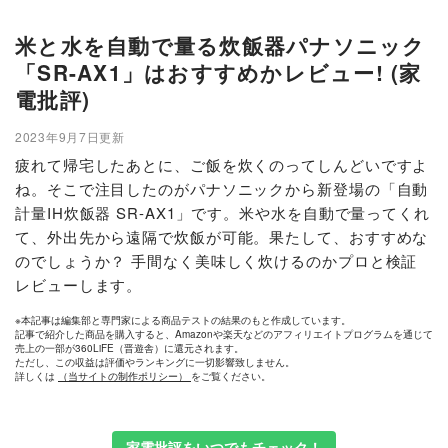
米と水を自動で量る炊飯器パナソニック
「SR-AX1」はおすすめかレビュー! (家
電批評)
2023年9月7日更新
疲れて帰宅したあとに、ご飯を炊くのってしんどいですよ
ね。そこで注目したのがパナソニックから新登場の「自動
計量IH炊飯器 SR-AX1」です。米や水を自動で量ってくれ
て、外出先から遠隔で炊飯が可能。果たして、おすすめな
のでしょうか？ 手間なく美味しく炊けるのかプロと検証
レビューします。
※本記事は編集部と専門家による商品テストの結果のもと作成しています。
記事で紹介した商品を購入すると、Amazonや楽天などのアフィリエイトプログラムを通じて
売上の一部が360LiFE（晋遊舎）に還元されます。
ただし、この収益は評価やランキングに一切影響致しません。
詳しくは
（当サイトの制作ポリシー）
をご覧ください。
家電批評をいつでもチェック！