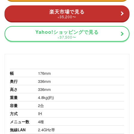
楽天市場で見る
35,200
〜
¥
Yahoo!ショッピングで見る
37,500
〜
¥
幅
176mm
奥行
336mm
高さ
336mm
重量
4.8kg(約)
容量
2合
方式
IH
メニュー数
4種
無線LAN
2.4GHz帯