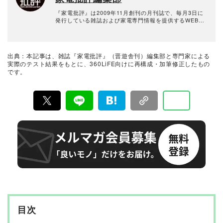
提供するなど、幅広く活躍中。
『家電批評』は2009年11月創刊の月刊誌で、毎月3日に
発行している雑誌および家電専門情報を提供するWEBメ
ディア。あらゆる家電製品にまつわる「ユーザーが気に
なっていること」を深く掘り下げ、専門家や自社検証機
関と協力して徹底的にテスト・評価する。高額なテレビ
から数百円の乾電池まで、編集部と専門家、そして社内
出典：本記事は、雑誌『家電批評』（晋遊舎刊）編集部と専門家による
検証機関が実機テストを行い、価格やブランドに惑わさ
実際のテスト結果をもとに、360LiFE向けに再構成・加筆修正したもの
れることなく製品の本質的な性能を見極め、その良し悪
です。
しをありのまま、雑誌およびWEBコンテンツとして発
信。編集長・阿部淳平を中心に、11名以上の編集体制で
日々の検証・記事制作を行っています。
目次