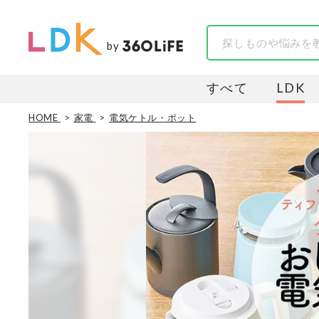
by
すべて
LDK
HOME
家電
電気ケトル・ポット