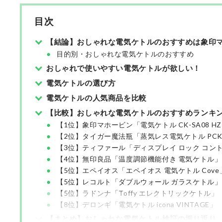
目次
【結論】おしゃれな電気ケトルのおすすめは象印マ
目的別・おしゃれな電気ケトルのおすすめ
おしゃれで使いやすい電気ケトルが欲しい！
電気ケトルの選び方
電気ケトルの人気商品を比較
【比較】おしゃれな電気ケトルのおすすめランキ
【1位】象印マホービン「電気ケトル CK-SA08 H
【2位】タイガー魔法瓶「蒸気レス電気ケトル PCK-
【3位】ティファール「ディスプレイ ロック コン
【4位】無印良品「温度調節機能付き 電気ケトル」
【5位】エペイオス「エペイオス 電気ケトル Cove
【5位】レコルト「ダブルウォール ガラスケトル」
【5位】ラドンナ「Toffy エレクトリックケトル」
【8位】デロンギ「電気ケトル icona VINTAGE」
【まとめ】おしゃれな電気ケトル検証の振り返り