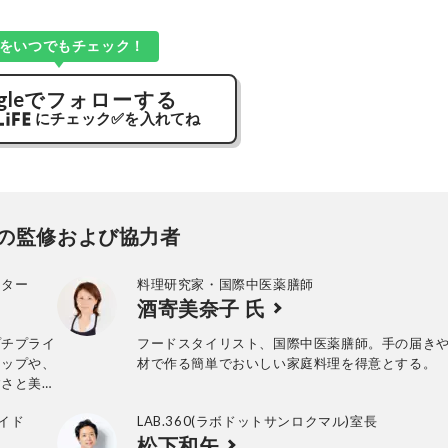
Kをいつでもチェック！
gle
でフォローする
にチェック
✅
を入れてね
の監修および協力者
ーター
料理研究家・国際中医薬膳師
酒寄美奈子 氏
プチプライ
フードスタイリスト、国際中医薬膳師。手の届き
アップや、
材で作る簡単でおいしい家庭料理を得意とする。
すさと美し
チプラコー
ガイド
LAB.360(ラボドットサンロクマル)室長
グを得意と
松下和矢