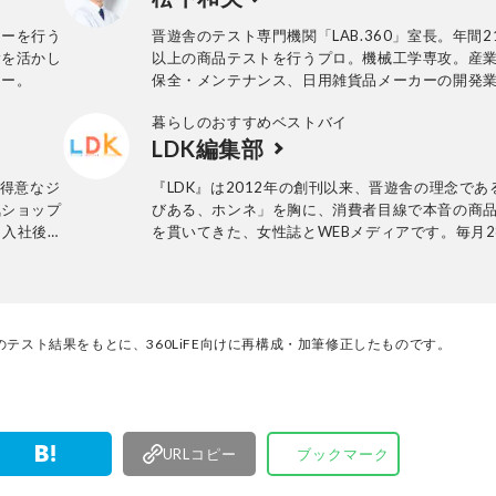
ューを行う
晋遊舎のテスト専門機関「LAB.360」室長。年間2
験を活かし
以上の商品テストを行うプロ。機械工学専攻。産
ワー。
保全・メンテナンス、日用雑貨品メーカーの開発
て、民間の試験機関で多くの商品テストに従事。
暮らしのおすすめベストバイ
法の立案から試験デザイン、試験装置の製作、テ
LDK編集部
まで一貫した商品テストを手がける。日用雑貨品
品が専門。テスト方法の妥当性を担保しつつ、誰
。得意なジ
『LDK』は2012年の創刊以来、晋遊舎の理念であ
一目で結果が分かるビジュアル性を伴う手法を心
気ショップ
びある、ホンネ」を胸に、消費者目線で本音の商
る。趣味はプラモデル作り。
に入社後、
を貫いてきた、女性誌とWEBメディアです。毎月2
編集長に就
行の雑誌とWebサイトで、掃除用品から収納イン
成、入稿前
ア、食品まで、あらゆるジャンルの商品を徹底的
編集部と専門家、そして社内検証機関が実際に使
けた「本当に良いもの」と「お役立ち情報」を厳
なたにお届け。編集長・高橋咲彩を中心に、11名
テスト結果をもとに、360LiFE向けに再構成・加筆修正したものです。
編集体制で日々の検証・記事制作を行っています
URLコピー
ブックマーク