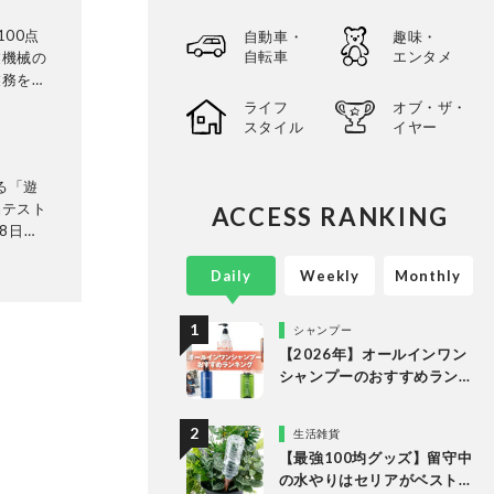
100点
自動車・
趣味・
自転車
エンタメ
業機械の
業務を経
テスト方
ライフ
オブ・ザ・
スト実施
スタイル
イヤー
や家電製
が見ても
る「遊
がけてい
品テスト
ACCESS RANKING
8日発
テリ
に検証。
Daily
Weekly
Monthly
って見つ
選してあ
シャンプー
以上の
【2026年】オールインワン
。
シャンプーのおすすめラン
キング。LDKがドラッグス
トアなどで買える人気商品
生活雑貨
をプロと比較
【最強100均グッズ】留守中
の水やりはセリアがベスト