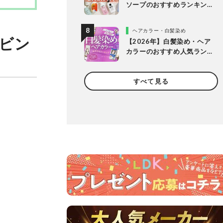
ソープのおすすめランキン
グ14選。LDKが女性向けの
人気商品を比較
ヘアカラー・白髪染め
ビン
【2026年】白髪染め・ヘア
カラーのおすすめ人気ラン
キング20選。LDKがプロと
市販製品を明るめ・暗め別
すべて見る
に比較