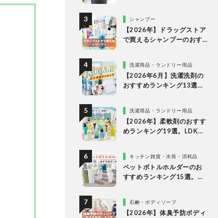
な理由
シャンプー
【2026年】ドラッグストア
で買えるシャンプーのおす
すめランキング15選。LDK
が市販の人気商品をプロと
洗濯用品・ランドリー用品
比較
【2026年6月】洗濯洗剤の
おすすめランキング13選。
LDKが液体・ジェルボー
ル・粉末の人気商品を比較
洗濯用品・ランドリー用品
検証
【2026年】柔軟剤のおすす
めランキング19選。LDKが
無香料、香りつきの人気商
品を徹底比較
キッチン雑貨・水筒・消耗品
ペットボトルホルダーのお
すすめランキング15選。
LDKが保冷力長持ちの人気
製品を比較
石鹸・ボディソープ
【2026年】体臭予防ボディ