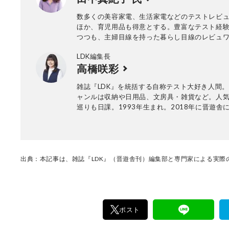
数多くの美容家電、生活家電などのテストレビ
ほか、育児用品も得意とする。豊富なテスト経
つつも、主婦目線を持った暮らし目線のレビュ
LDK編集長
高橋咲彩
雑誌『LDK』を統括する自称テスト大好き人間
ャンルは収納や日用品、文房具・雑貨など。人
巡りも日課。1993年生まれ。2018年に晋遊舎
雑誌『MONOQLO』を経て、2023年『LDK』
任。市場調査を元に特集のテーマ決めや表紙作
の最終確認を行う。
出典：本記事は、雑誌『LDK』（晋遊舎刊）編集部と専門家による実際の
ポスト