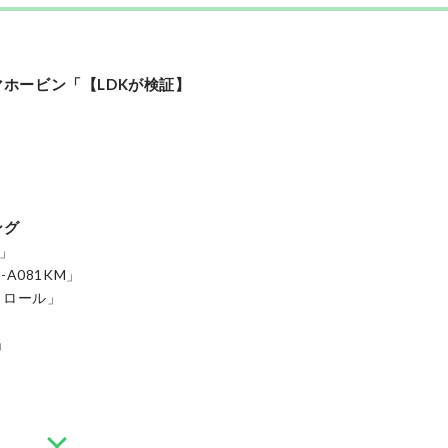
ホービン「【LDKが検証】
ング
Z」
A081KM」
トロール」
」
象印マホービン
電気ケトル CK-SA08 HZ
最安価格:
5,800
〜
¥