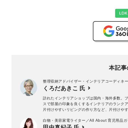
LD
Goo
本記事
整理収納アドバイザー・インテリアコーディネ
くろだあきこ 氏
訪れたインテリアショップは国内・海外多数。
スで部屋の印象を良くするインテリアのランク
片付けやすいリビングの作り方など、片付けや
い部屋作りのコツを専門家の立場から提案。プ
白物・美容家電ライター／All About 育児用品
ディネートのほか、ホテルライクなスタイリン
田中真紀子 氏
し、雑誌・Webでのスタイリングは多数。