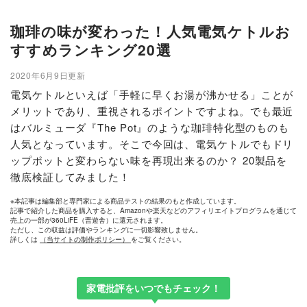
珈琲の味が変わった！人気電気ケトルお
すすめランキング20選
2020年6月9日更新
電気ケトルといえば「手軽に早くお湯が沸かせる」ことが
メリットであり、重視されるポイントですよね。でも最近
はバルミューダ『The Pot』のような珈琲特化型のものも
人気となっています。そこで今回は、電気ケトルでもドリ
ップポットと変わらない味を再現出来るのか？ 20製品を
徹底検証してみました！
※本記事は編集部と専門家による商品テストの結果のもと作成しています。
記事で紹介した商品を購入すると、Amazonや楽天などのアフィリエイトプログラムを通じて
売上の一部が360LiFE（晋遊舎）に還元されます。
ただし、この収益は評価やランキングに一切影響致しません。
詳しくは
（当サイトの制作ポリシー）
をご覧ください。
家電批評をいつでもチェック！