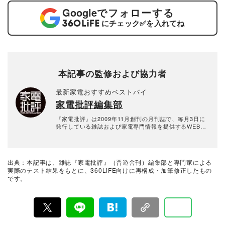
Google
でフォローする
にチェック
✅
を入れてね
本記事の監修および協力者
最新家電おすすめベストバイ
家電批評編集部
『家電批評』は2009年11月創刊の月刊誌で、毎月3日に
発行している雑誌および家電専門情報を提供するWEBメ
ディア。あらゆる家電製品にまつわる「ユーザーが気に
なっていること」を深く掘り下げ、専門家や自社検証機
関と協力して徹底的にテスト・評価する。高額なテレビ
から数百円の乾電池まで、編集部と専門家、そして社内
出典：本記事は、雑誌『家電批評』（晋遊舎刊）編集部と専門家による
検証機関が実機テストを行い、価格やブランドに惑わさ
実際のテスト結果をもとに、360LiFE向けに再構成・加筆修正したもの
れることなく製品の本質的な性能を見極め、その良し悪
です。
しをありのまま、雑誌およびWEBコンテンツとして発
信。編集長・阿部淳平を中心に、11名以上の編集体制で
日々の検証・記事制作を行っています。