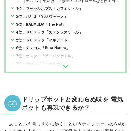
［テスト2］使い勝手：湯量のコントロールなど自由自在に使いこなせるか？
1位：ラッセルホブス「カフェケトル」
2位：ハリオ「V60 ヴォーノ」
3位：BALMUDA「The Pot」
4位：ドリテック「ステンレスケトル」
5位：ドリテック「マキアート」
6位：テスコム「Pure Natura」
7位：オスター「アーバンケトル」
7位：デロンギ「トゥルー」
9位：ティファール「KO3408」
10位デロンギ「ブティック」
11位以下はこちら
比較テストでわかったことは？
ドリップポットと変わらぬ味を 電気
まとめ
ポットも再現できるか？
「あっという間にすぐに沸く」というティファールのCMか
らも分かるように、これまで電気ケトルはいかに素早くお