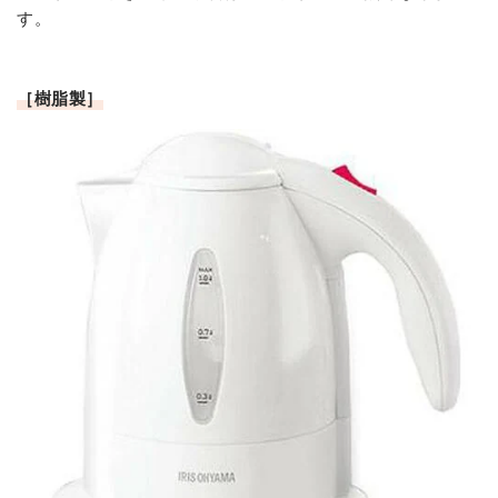
す。
［樹脂製］