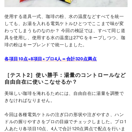
使用する道具一式、珈琲の粉、水の温度などすべてを統一
しても、お湯を入れる電気ケトルひとつでここまで味が変
わってしまうものなのか？ 今回の検証では、すべて同じ道
具を使用し、使用する水の温度は27℃をキープしつつ、珈
琲の粉はキーブレンドで統一しました。
各項目10点×8項目×プロ4人＝合計320点満点
［テスト2］使い勝手：湯量のコントロールなど
自由自在に使いこなせるか？
美味しい珈琲を淹れるためには、自由自在に湯量を調整で
きなければなりません。
今回は各種電気ケトルの注ぎ口の形状や注ぎやすさ、ハン
ドルの握りやすさをプロの目線でチェックしました。プロ1
人あたり各項目10点、4人で合計120点満点で配点を行いま