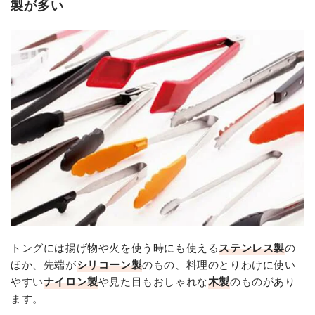
製が多い
トングには揚げ物や火を使う時にも使える
ステンレス製
の
ほか、先端が
シリコーン製
のもの、料理のとりわけに使い
やすい
ナイロン製
や見た目もおしゃれな
木製
のものがあり
ます。