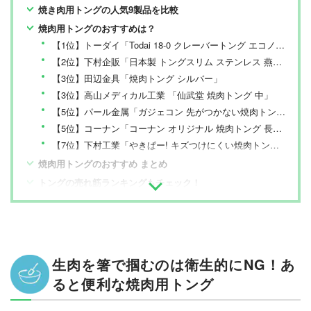
焼き肉用トングの人気9製品を比較
焼肉用トングのおすすめは？
【1位】トーダイ「Todai 18-0 クレーバートング エコノミータイプ」
【2位】下村企販「日本製 トングスリム ステンレス 燕三条 仙武堂」
【3位】田辺金具「焼肉トング シルバー」
【3位】高山メディカル工業 「仙武堂 焼肉トング 中」
【5位】パール金属「ガジェコン 先がつかない焼肉トング」
【5位】コーナン「コーナン オリジナル 焼肉トング 長さ24cm」
【7位】下村工業「やきぱー! キズつけにくい焼肉トング」
焼肉用トングのおすすめ まとめ
トングの売れ筋ランキングもチェック！
生肉を箸で掴むのは衛生的にNG！あ
ると便利な焼肉用トング