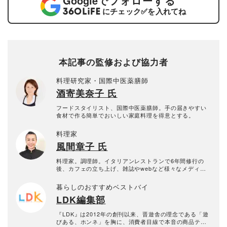
Google
でフォローする
にチェック
✅
を入れてね
本記事の監修および協力者
料理研究家・国際中医薬膳師
酒寄美奈子 氏
フードスタイリスト、国際中医薬膳師。手の届きやすい
食材で作る簡単でおいしい家庭料理を得意とする。
料理家
風間章子 氏
料理家。調理師。イタリアンレストランで6年間修行の
後、カフェの立ち上げ、雑誌やwebなど様々なメディア
にて料理監修で活躍中。キッチンスタジオ『人形町キッ
チン」運営。 定期的にお料理教室なども開催。
暮らしのおすすめベストバイ
LDK編集部
『LDK』は2012年の創刊以来、晋遊舎の理念である「遊
びある、ホンネ」を胸に、消費者目線で本音の商品テス