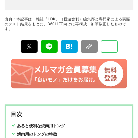
トを貫いてきた、女性誌とWEBメディアです。毎月28日
発行の雑誌とWebサイトで、掃除用品から収納インテリ
ア、食品まで、あらゆるジャンルの商品を徹底的に検
証。編集部と専門家、そして社内検証機関が実際に使っ
出典：本記事は、雑誌『LDK』（晋遊舎刊）編集部と専門家による実際
て見つけた「本当に良いもの」と「お役立ち情報」を厳
のテスト結果をもとに、360LiFE向けに再構成・加筆修正したもので
選してあなたにお届け。編集長・高橋咲彩を中心に、11
す。
名以上の編集体制で日々の検証・記事制作を行っていま
す。
目次
あると便利な焼肉用トング
焼肉用のトングの特徴