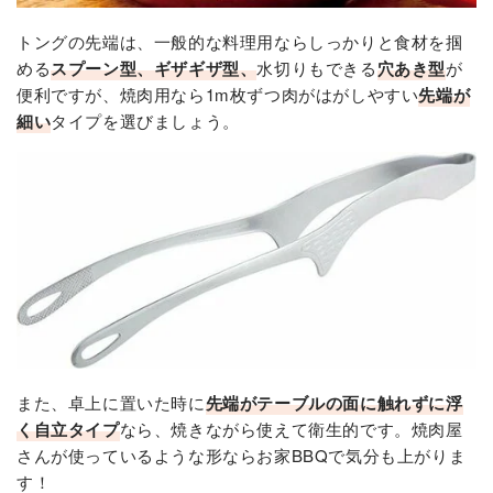
トングの先端は、一般的な料理用ならしっかりと食材を掴
める
スプーン型、ギザギザ型、
水切りもできる
穴あき型
が
便利ですが、焼肉用なら1m枚ずつ肉がはがしやすい
先端が
細い
タイプを選びましょう。
また、卓上に置いた時に
先端がテーブルの面に触れずに浮
く自立タイプ
なら、焼きながら使えて衛生的です。焼肉屋
さんが使っているような形ならお家BBQで気分も上がりま
す！