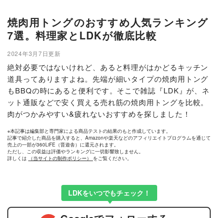
焼肉用トングのおすすめ人気ランキング
7選。料理家とLDKが徹底比較
2024年3月7日更新
絶対必要ではないけれど、あると料理がはかどるキッチン
道具ってありますよね。先端が細いタイプの焼肉用トング
もBBQの時にあると便利です。そこで雑誌『LDK』が、ネ
ット通販などで安く買える売れ筋の焼肉用トングを比較。
肉がつかみやすい&疲れないおすすめを探しました！
※本記事は編集部と専門家による商品テストの結果のもと作成しています。
記事で紹介した商品を購入すると、Amazonや楽天などのアフィリエイトプログラムを通じて
売上の一部が360LiFE（晋遊舎）に還元されます。
ただし、この収益は評価やランキングに一切影響致しません。
詳しくは
（当サイトの制作ポリシー）
をご覧ください。
LDKをいつでもチェック！