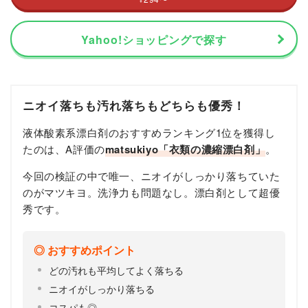
¥
Yahoo!ショッピングで探す
ニオイ落ちも汚れ落ちもどちらも優秀！
液体酸素系漂白剤のおすすめランキング1位を獲得し
たのは、A評価の
matsukiyo「衣類の濃縮漂白剤」
。
今回の検証の中で唯一、ニオイがしっかり落ちていた
のがマツキヨ。洗浄力も問題なし。漂白剤として超優
秀です。
おすすめポイント
どの汚れも平均してよく落ちる
ニオイがしっかり落ちる
コスパも◎