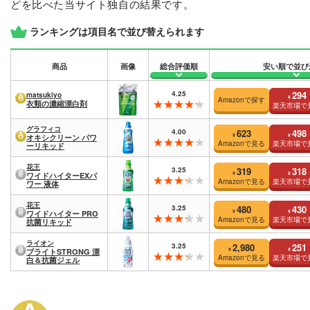
どを比べた当サイト独自の結果です。
ランキングは項目名で並び替えられます
商品
画像
総合評価順
安い順で並び
4.25
294
matsukiyo
¥
Amazonで探す
衣類の濃縮漂白剤
楽天市場で
グラフィコ
4.00
623
498
¥
¥
オキシクリーン パワ
Amazonで見る
楽天市場で
ーリキッド
花王
3.25
319
318
¥
¥
ワイドハイターEXパ
Amazonで見る
楽天市場で
ワー 液体
花王
3.25
480
430
¥
¥
ワイドハイター PRO
Amazonで見る
楽天市場で
抗菌リキッド
ライオン
3.25
2,980
251
¥
¥
ブライトSTRONG 漂
Amazonで見る
楽天市場で
白＆抗菌ジェル