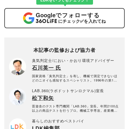
Google
でフォローする
にチェック
✅
を入れてね
本記事の監修および協力者
臭気判定士/におい・かおり環境アドバイザー
石川英一 氏
国家資格「臭気判定士」を有し、機械で測定できないほ
どのニオイも感知するスペシャリスト。1996年の第1回
国家試験で臭気判定士免許を取得。2010年から会社に属
さない個人の臭気判定士として活動中。臭気判定士とし
LAB.360(ラボドットサンロクマル)室長
て10年以上のキャリアを持つ。
松下和矢
晋遊舎のテスト専門機関「LAB.360」室長。年間2100点
以上の商品テストを行うプロ。機械工学専攻。産業機械
の保全・メンテナンス、日用雑貨品メーカーの開発業務
を経て、民間の試験機関で多くの商品テストに従事。テ
暮らしのおすすめベストバイ
スト方法の立案から試験デザイン、試験装置の製作、テ
LDK編集部
スト実施まで一貫した商品テストを手がける。日用雑貨