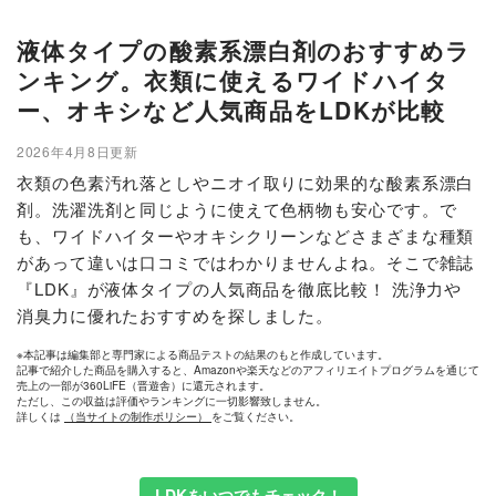
液体タイプの酸素系漂白剤のおすすめラ
ンキング。衣類に使えるワイドハイタ
ー、オキシなど人気商品をLDKが比較
2026年4月8日更新
衣類の色素汚れ落としやニオイ取りに効果的な酸素系漂白
剤。洗濯洗剤と同じように使えて色柄物も安心です。で
も、ワイドハイターやオキシクリーンなどさまざまな種類
があって違いは口コミではわかりませんよね。そこで雑誌
『LDK』が液体タイプの人気商品を徹底比較！ 洗浄力や
消臭力に優れたおすすめを探しました。
※本記事は編集部と専門家による商品テストの結果のもと作成しています。
記事で紹介した商品を購入すると、Amazonや楽天などのアフィリエイトプログラムを通じて
売上の一部が360LiFE（晋遊舎）に還元されます。
ただし、この収益は評価やランキングに一切影響致しません。
詳しくは
（当サイトの制作ポリシー）
をご覧ください。
LDKをいつでもチェック！