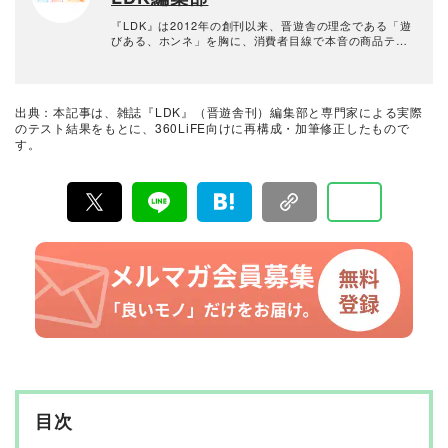
品や家電製品が専門。テスト方法の妥当性を担保しつ
つ、誰が見ても一目で結果が分かるビジュアル性を伴う
『LDK』は2012年の創刊以来、晋遊舎の理念である「遊
手法を心がけている。趣味はプラモデル作り。
びある、ホンネ」を胸に、消費者目線で本音の商品テス
トを貫いてきた、女性誌とWEBメディアです。毎月28日
発行の雑誌とWebサイトで、掃除用品から収納インテリ
ア、食品まで、あらゆるジャンルの商品を徹底的に検
証。編集部と専門家、そして社内検証機関が実際に使っ
出典：本記事は、雑誌『LDK』（晋遊舎刊）編集部と専門家による実際
て見つけた「本当に良いもの」と「お役立ち情報」を厳
のテスト結果をもとに、360LiFE向けに再構成・加筆修正したもので
選してあなたにお届け。編集長・高橋咲彩を中心に、11
す。
名以上の編集体制で日々の検証・記事制作を行っていま
す。
目次