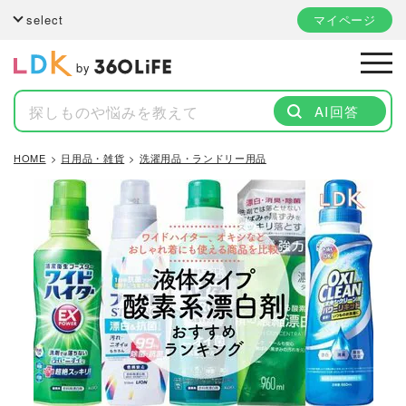
select
マイページ
by
AI回答
HOME
日用品・雑貨
洗濯用品・ランドリー用品