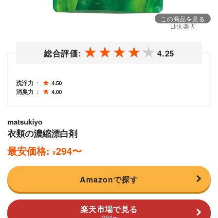
この商品を見る
Link 楽天
総合評価:
4.25
洗浄力
4.50
消臭力
4.00
matsukiyo
衣類の濃縮漂白剤
最安価格:
294
〜
¥
Amazonで探す
楽天市場で見る
294
〜