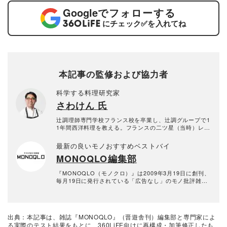
Google
でフォローする
にチェック
✅
を入れてね
本記事の監修および協力者
科学する料理研究家
さわけん 氏
辻調理師専門学校フランス校を卒業し、辻調グループで1
1年間西洋料理を教える。フランスの二ツ星（当時）レス
トラン、ル・ムーラン・ド・ムージャンなどに勤務経験
もある本格派。その後、イタリアンカフェのシェフを経
最新の良いモノおすすめベストバイ
て料理研究家に転身し、世界の料理を研究する。科学的
MONOQLO編集部
に料理を考え、狙った通りの料理をつくるレシピの達人
に。2010年よりキッチンまわり評論家として、毎月30～
50品の食品や調味料を実食検証する。食品類だけでなく
『MONOQLO（モノクロ）』は2009年3月19日に創刊、
調理器具・家電も含め、日本一「食」に関する比較をし
毎月19日に発行されている「広告なし」のモノ批評雑誌
ている。「あさイチ」（NHK）・「ZIP!」(日本テレビ)
& おすすめ情報メディア。創刊以来、おもに男性向けの
・「ラヴィット！」(TBS)などメディア出演多数。
生活用品や家具、ガジェット、食品などを各分野の専門
家にも協力を仰ぎ、編集部と社内の検証機関が実際に比
較・検証・評価してきました。テストで見つけた「本当
出典：本記事は、雑誌『MONOQLO』（晋遊舎刊）編集部と専門家によ
に良いモノ」だけを厳選して紹介。編集長・山田和樹を
る実際のテスト結果をもとに、360LiFE向けに再構成・加筆修正したも
中心に、11名以上の編集体制で日々の検証・記事制作を