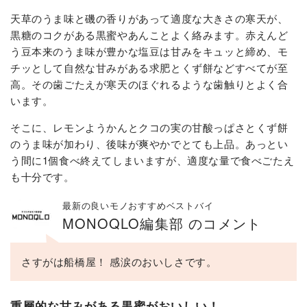
天草のうま味と磯の香りがあって適度な大きさの寒天が、
黒糖のコクがある黒蜜やあんことよく絡みます。赤えんど
う豆本来のうま味が豊かな塩豆は甘みをキュッと締め、モ
チッとして自然な甘みがある求肥とくず餅などすべてが至
高。その歯ごたえが寒天のほぐれるような歯触りとよく合
います。
そこに、レモンようかんとクコの実の甘酸っぱさとくず餅
のうま味が加わり、後味が爽やかでとても上品。あっとい
う間に1個食べ終えてしまいますが、適度な量で食べごたえ
も十分です。
最新の良いモノおすすめベストバイ
MONOQLO編集部 のコメント
さすがは船橋屋！ 感涙のおいしさです。
重層的な甘みがある黒蜜がおいしい！