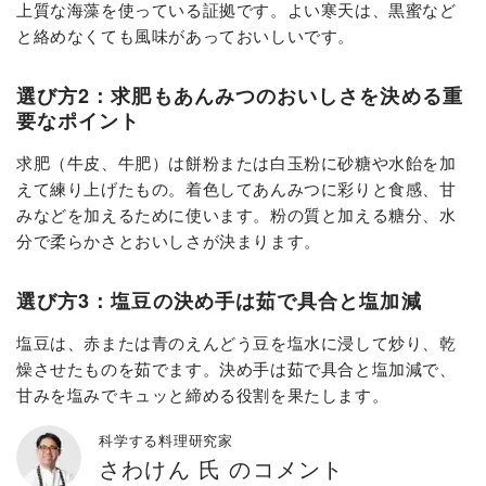
上質な海藻を使っている証拠です。よい寒天は、黒蜜など
と絡めなくても風味があっておいしいです。
選び方2：求肥もあんみつのおいしさを決める重
要なポイント
求肥（牛皮、牛肥）は餅粉または白玉粉に砂糖や水飴を加
えて練り上げたもの。着色してあんみつに彩りと食感、甘
みなどを加えるために使います。粉の質と加える糖分、水
分で柔らかさとおいしさが決まります。
選び方3：塩豆の決め手は茹で具合と塩加減
塩豆は、赤または青のえんどう豆を塩水に浸して炒り、乾
燥させたものを茹でます。決め手は茹で具合と塩加減で、
甘みを塩みでキュッと締める役割を果たします。
科学する料理研究家
さわけん 氏 のコメント