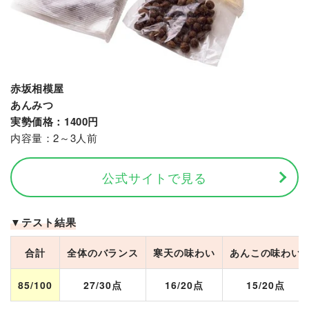
赤坂相模屋
あんみつ
実勢価格：1400円
内容量：2～3人前
公式サイトで見る
▼テスト結果
合計
全体のバランス
寒天の味わい
あんこの味わい
85/100
27/30点
16/20点
15/20点