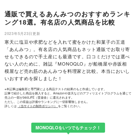
通販で買えるあんみつのおすすめランキ
ング18選。有名店の人気商品を比較
2023年5月23日更新
寒天に塩豆や求肥などを入れて蜜をかけた和菓子の王道
「あんみつ」。有名店の人気商品もネット通販でお取り寄
せもできるので手土産にも最適です。口コミだけでは選べ
ない人のために、雑誌『MONOQLO』が船橋屋や赤坂相
模屋など売れ筋のあんみつを料理家と比較。本当においし
いおすすめを探しました！
※本記事は編集部と専門家による商品テストの結果のもと作成しています。
記事で紹介した商品を購入すると、Amazonや楽天などのアフィリエイトプログラムを通じて
売上の一部が360LiFE（晋遊舎）に還元されます。
ただし、この収益は評価やランキングに一切影響致しません。
詳しくは
（当サイトの制作ポリシー）
をご覧ください。
MONOQLOをいつでもチェック！