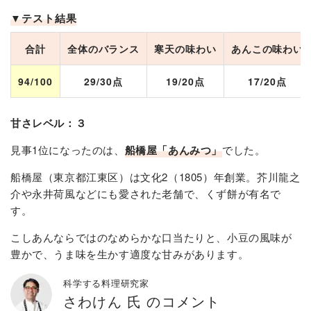
▼テスト結果
合計
全体のバランス
寒天の味わい
あんこの味わい
94/100
29/30点
19/20点
17/20点
甘さレベル：３
見事1位になったのは、
船橋屋「あんみつ」​
でした​。
船橋屋（東京都江東区）は文化2（1805）年創業。芥川龍之
介や永井荷風などにも愛された老舗で、くず餅が有名で
す。
こしあんならではのなめらかな口当たりと、小豆の風味が
豊かで、うま味を生かす適度な甘みがあります。
科学する料理研究家
さわけん 氏 のコメント