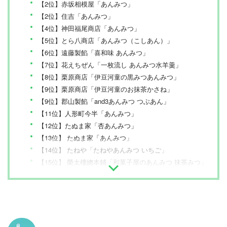
【2位】赤坂相模屋「あんみつ」
【2位】住吉「あんみつ」
【4位】神田福尾商店「あんみつ」
【5位】とら八商店「あんみつ（こしあん）」
【6位】遠藤製餡「喜和味 あんみつ」
【7位】花えちぜん「一枚流し あんみつ水羊羹」
【8位】栗原商店「伊豆河童の黒みつあんみつ」
【9位】栗原商店「伊豆河童のお抹茶かさね」
【9位】郡山製餡「and3あんみつ つぶあん」
【11位】人形町今半「あんみつ」
【12位】たぬま家「杏あんみつ」
【13位】 たぬま家「あんみつ」
【14位】 たねや「たねやあんみつ いちご」
【15位】 榮太樓總本鋪「和菓子屋のあんみつ 抹茶みつ」
【16位】栗原商店「伊豆河童の白みつあんみつ」
【16位】郡山製餡「and3あんみつ 抹茶あん」
【18位】榮太樓總本鋪「和菓子屋のあんみつ 黒みつ」
あんみつのおすすめ まとめ
あんみつの売れ筋ランキングもチェック！