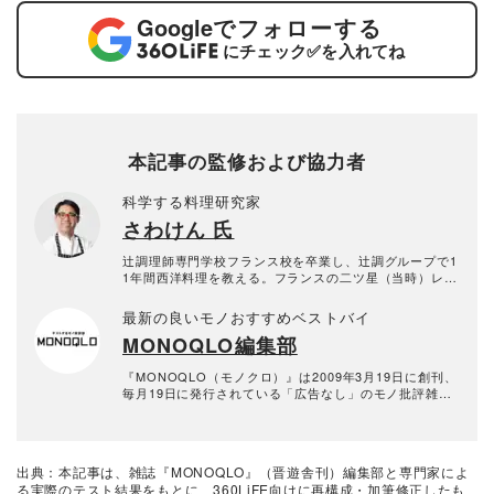
Google
でフォローする
にチェック
✅
を入れてね
本記事の監修および協力者
科学する料理研究家
さわけん 氏
辻調理師専門学校フランス校を卒業し、辻調グループで1
1年間西洋料理を教える。フランスの二ツ星（当時）レス
トラン、ル・ムーラン・ド・ムージャンなどに勤務経験
もある本格派。その後、イタリアンカフェのシェフを経
最新の良いモノおすすめベストバイ
て料理研究家に転身し、世界の料理を研究する。科学的
MONOQLO編集部
に料理を考え、狙った通りの料理をつくるレシピの達人
に。2010年よりキッチンまわり評論家として、毎月30～
50品の食品や調味料を実食検証する。食品類だけでなく
『MONOQLO（モノクロ）』は2009年3月19日に創刊、
調理器具・家電も含め、日本一「食」に関する比較をし
毎月19日に発行されている「広告なし」のモノ批評雑誌
ている。「あさイチ」（NHK）・「ZIP!」(日本テレビ)
& おすすめ情報メディア。創刊以来、おもに男性向けの
・「ラヴィット！」(TBS)などメディア出演多数。
生活用品や家具、ガジェット、食品などを各分野の専門
家にも協力を仰ぎ、編集部と社内の検証機関が実際に比
較・検証・評価してきました。テストで見つけた「本当
出典：本記事は、雑誌『MONOQLO』（晋遊舎刊）編集部と専門家によ
に良いモノ」だけを厳選して紹介。編集長・山田和樹を
る実際のテスト結果をもとに、360LiFE向けに再構成・加筆修正したも
中心に、11名以上の編集体制で日々の検証・記事制作を