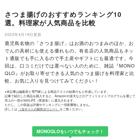
さつま揚げのおすすめランキング10
選。料理家が人気商品を比較
2023年4月19日更新
鹿児島名物の「さつま揚げ」はお酒のおつまみのほか、お
でんの具材にも使える優れもの。有名店の人気商品もネッ
ト通販でも手に入るので手土産やギフトにも最適です。今
回は、口コミだけでは選べない人のために、雑誌『MONO
QLO』がお取り寄せできる人気のさつま揚げを料理家と比
較。お気に入りを見つけてみてください！
※本記事は編集部と専門家による商品テストの結果のもと作成しています。
記事で紹介した商品を購入すると、Amazonや楽天などのアフィリエイトプログラムを通じて
売上の一部が360LiFE（晋遊舎）に還元されます。
ただし、この収益は評価やランキングに一切影響致しません。
詳しくは
（当サイトの制作ポリシー）
をご覧ください。
MONOQLOをいつでもチェック！