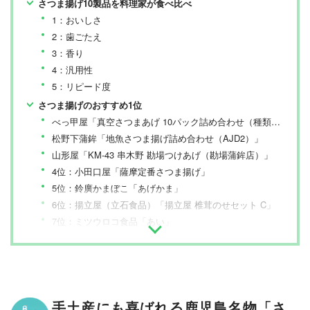
さつま揚げ10製品を料理家が食べ比べ
1：おいしさ
2：歯ごたえ
3：香り
4：汎用性
5：リピード度
さつま揚げのおすすめ1位
べっ甲屋「真空さつまあげ 10パック詰め合わせ（種類はおまかせ）」
松野下蒲鉾「地魚さつま揚げ詰め合わせ（AJD2）」
山形屋「KM-43 串木野 勘場つけあげ（勘場蒲鉾店）」
4位：小田口屋「薩摩定番さつま揚げ」
5位：鈴廣かまぼこ「あげかま」
6位：揚立屋（立石食品）「揚立屋 椎茸のせセット C」
7位：ミツウロコ食品「あい」
8位：別所蒲鉾店「出雲国の黄金揚げ 7種セット」
9位：鐘崎「旨揚げセット（さつま・ごぼう・かぼちゃ）」
10位：徳永屋本店「TN38 さつま揚げ」
さつま揚げのおすすめ まとめ
手土産にも喜ばれる鹿児島名物「さ
さつま揚げの売れ筋ランキングもチェック！