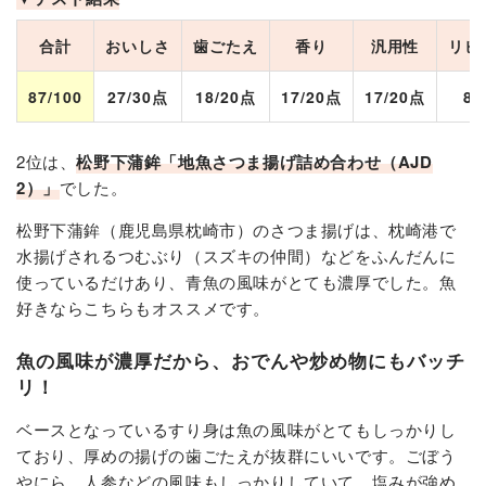
合計
おいしさ
歯ごたえ
香り
汎用性
リピ
87/100
27/30点
18/20点
17/20点
17/20点
8/
2位は、
松野下蒲鉾「地魚さつま揚げ詰め合わせ（AJD
2）」
でした​。
松野下蒲鉾（鹿児島県枕崎市）のさつま揚げは、枕崎港で
水揚げされるつむぶり（スズキの仲間）などをふんだんに
使っているだけあり、青魚の風味がとても濃厚でした。魚
好きならこちらもオススメです。
魚の風味が濃厚だから、おでんや炒め物にもバッチ
リ！
ベースとなっているすり身は魚の風味がとてもしっかりし
ており、厚めの揚げの歯ごたえが抜群にいいです。ごぼう
やにら、人参などの風味もしっかりしていて、塩みが強め