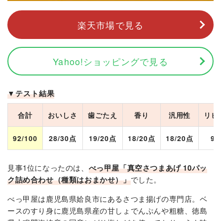
楽天市場で見る
Yahoo!ショッピングで見る
▼テスト結果
合計
おいしさ
歯ごたえ
香り
汎用性
リピ
92/100
28/30点
19/20点
18/20点
18/20点
9/
見事1位になったのは、
べっ甲屋「真空さつまあげ 10パッ
ク詰め合わせ（種類はおまかせ）」
でした​。
べっ甲屋は鹿児島県姶良市にあるさつま揚げの専門店。ベ
ースのすり身に鹿児島県産の甘しょでんぷんや粗糖、徳島