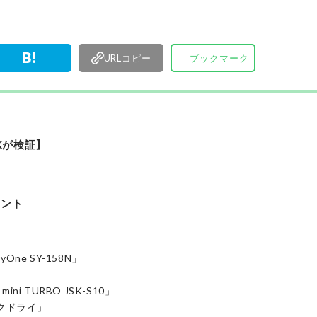
編集体制で日々の検証・記事制作を行っています
URLコピー
ブックマーク
Kが検証】
イント
e SY-158N」
 TURBO JSK-S10」
ックドライ」