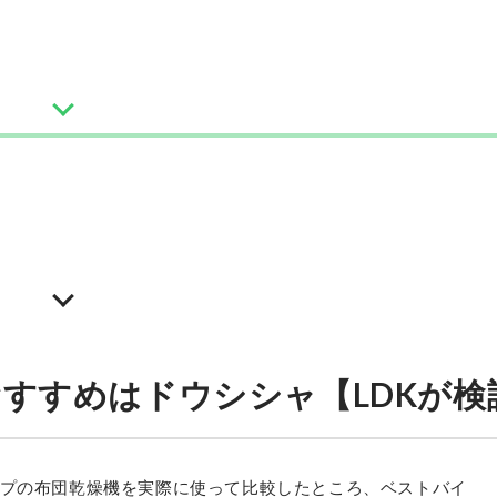
ドウシシャ
ふとんジェット R500
最安価格:
14,080
〜
¥
すすめはドウシシャ【LDKが検
イプの布団乾燥機を実際に使って比較したところ、ベストバイ