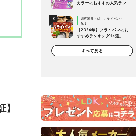
カラーのおすすめ人気ラン
キング20選。LDKがプロと
市販製品を明るめ・暗め別
調理器具・鍋・フライパン・
に比較
包丁
【2026年】フライパンのお
すすめランキング14選。
LDKとプロが長持ちする製
品を探して徹底比較
すべて見る
証】