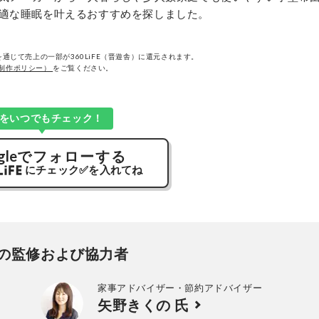
適な睡眠を叶えるおすすめを探しました。
通じて売上の一部が360LiFE（晋遊舎）に還元されます。
制作ポリシー）
をご覧ください。
Kをいつでもチェック！
gle
でフォローする
にチェック
✅
を入れてね
の監修および協力者
家事アドバイザー・節約アドバイザー
矢野きくの 氏