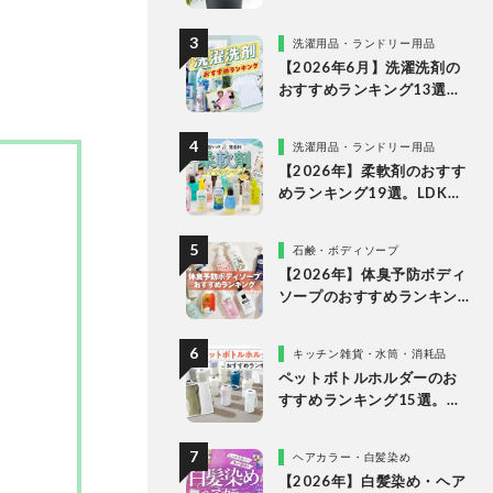
。
な理由
洗濯用品・ランドリー用品
【2026年6月】洗濯洗剤の
おすすめランキング13選。
LDKが液体・ジェルボー
ル・粉末の人気商品を比較
洗濯用品・ランドリー用品
検証
【2026年】柔軟剤のおすす
めランキング19選。LDKが
無香料、香りつきの人気商
品を徹底比較
石鹸・ボディソープ
【2026年】体臭予防ボディ
ソープのおすすめランキン
グ14選。LDKが女性向けの
人気商品を比較
キッチン雑貨・水筒・消耗品
ペットボトルホルダーのお
すすめランキング15選。
LDKが保冷力長持ちの人気
製品を比較
ヘアカラー・白髪染め
【2026年】白髪染め・ヘア