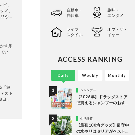
レビ、
自動車・
趣味・
グッズ、
自転車
エンタメ
用品や便
の資格も
について
ライフ
オブ・ザ・
スタイル
イヤー
などで
動かす系
んでい
ACCESS RANKING
Daily
Weekly
Monthly
る「遊
シャンプー
品テスト
【2026年】ドラッグストア
8日発
で買えるシャンプーのおす
テリ
すめランキング15選。LDK
に検証。
が市販の人気商品をプロと
って見つ
生活雑貨
比較
選してあ
【最強100均グッズ】留守中
以上の
の水やりはセリアがベスト