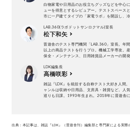
白物家電や日用品のお役立ちグッズなどを中心
ューを得意とするレビュアー。テストスペース
市に一戸建てタイプの「家電ラボ」を開設し、
濯機など、大型家電のレビューも行っている。
LAB.360(ラボドットサンロクマル)室長
10年以上。
松下和矢
晋遊舎のテスト専門機関「LAB.360」室長。年間
以上の商品テストを行うプロ。機械工学専攻。
保全・メンテナンス、日用雑貨品メーカーの開
て、民間の試験機関で多くの商品テストに従事
LDK編集長
法の立案から試験デザイン、試験装置の製作、
高橋咲彩
まで一貫した商品テストを手がける。日用雑貨
品が専門。テスト方法の妥当性を担保しつつ、
雑誌『LDK』を統括する自称テスト大好き人間
一目で結果が分かるビジュアル性を伴う手法を
ャンルは収納や日用品、文房具・雑貨など。人
る。趣味はプラモデル作り。
巡りも日課。1993年生まれ。2018年に晋遊舎
雑誌『MONOQLO』を経て、2023年『LDK』
任。市場調査を元に特集のテーマ決めや表紙作
の最終確認を行う。
出典：本記事は、雑誌『LDK』（晋遊舎刊）編集部と専門家による実際の