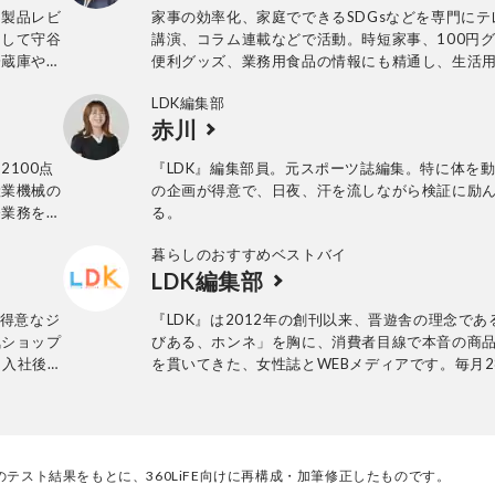
に製品レビ
家事の効率化、家庭でできるSDGsなどを専門にテ
として守谷
講演、コラム連載などで活動。時短家事、100円
冷蔵庫や洗
便利グッズ、業務用食品の情報にも精通し、生活
レビュー歴
利グッズの企画にも携わる。防災士や食育指導士
LDK編集部
もち、家庭で安全に健康に過ごすための「備え」
赤川
の講演も多数開催。Honda、イオン、東芝、
NTTDocomoなど大手企業や日経新聞、時事通信
2100点
『LDK』編集部員。元スポーツ誌編集。特に体を
の連載実績も多数。
産業機械の
の企画が得意で、日夜、汗を流しながら検証に励
発業務を経
る。
。テスト方
暮らしのおすすめベストバイ
テスト実施
LDK編集部
品や家電製
誰が見ても
。得意なジ
『LDK』は2012年の創刊以来、晋遊舎の理念であ
心がけてい
気ショップ
びある、ホンネ」を胸に、消費者目線で本音の商
に入社後、
を貫いてきた、女性誌とWEBメディアです。毎月2
編集長に就
行の雑誌とWebサイトで、掃除用品から収納イン
成、入稿前
ア、食品まで、あらゆるジャンルの商品を徹底的
編集部と専門家、そして社内検証機関が実際に使
けた「本当に良いもの」と「お役立ち情報」を厳
なたにお届け。編集長・高橋咲彩を中心に、11名
テスト結果をもとに、360LiFE向けに再構成・加筆修正したものです。