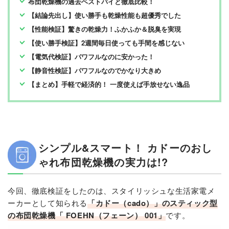
布団乾燥機の過去ベストバイと徹底比較！
【結論先出し】使い勝手も乾燥性能も超優秀でした
【性能検証】驚きの乾燥力！ふかふか＆脱臭を実現
【使い勝手検証】2週間毎日使っても手間を感じない
【電気代検証】パワフルなのに安かった！
【静音性検証】パワフルなのでかなり大きめ
【まとめ】手軽で経済的！ 一度使えば手放せない逸品
シンプル&スマート！ カドーのおし
ゃれ布団乾燥機の実力は!?
今回、徹底検証をしたのは、スタイリッシュな生活家電メ
ーカーとして知られる
「カドー（cado）」のスティック型
の布団乾燥機「 FOEHN（フェーン） 001」
です。