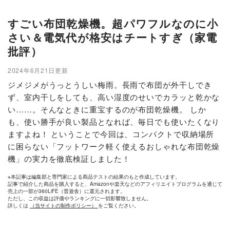
すごい布団乾燥機。超パワフルなのに小
さい＆電気代が格安はチートすぎ（家電
批評）
2024年6月21日更新
ジメジメがうっとうしい梅雨。長雨で布団が外干しでき
ず、室内干しをしても、高い湿度のせいでカラッと乾かな
い……。そんなときに重宝するのが布団乾燥機。 しか
も、使い勝手が良い製品となれば、毎日でも使いたくなり
ますよね！ ということで今回は、コンパクトで収納場所
に困らない「フットワーク軽く使えるおしゃれな布団乾燥
機」の実力を徹底検証しました！
※本記事は編集部と専門家による商品テストの結果のもと作成しています。
記事で紹介した商品を購入すると、Amazonや楽天などのアフィリエイトプログラムを通じて
売上の一部が360LiFE（晋遊舎）に還元されます。
ただし、この収益は評価やランキングに一切影響致しません。
詳しくは
（当サイトの制作ポリシー）
をご覧ください。