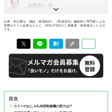
スト方法の立案から試験デザイン、試験装置の製作、テ
太田圭一 氏
スト実施まで一貫した商品テストを手がける。日用雑貨
品や家電製品が専門。テスト方法の妥当性を担保しつ
つ、誰が見ても一目で結果が分かるビジュアル性を伴う
デジタルカメラ黎明期から専門誌に携わり、その経験か
手法を心がけている。趣味はプラモデル作り。
らさまざまな媒体で執筆や編集を行う。家電批評やデジ
タルカメラ系ムックにも寄稿。
出典：本記事は、雑誌『家電批評』（晋遊舎刊）編集部と専門家による
家電批評編集部 副編集長
実際のテスト結果をもとに、360LiFE向けに再構成・加筆修正したもの
です。
土屋慶祐
メーカー系の営業職などを経て編集者を志し『家電批
評』編集部へ。音楽と写真とお笑いと焼酎を愛する趣味
人。趣味を活かしてオーディオ関連の検証や芸人の取材
を多数担当している。
最新家電おすすめベストバイ
家電批評編集部
『家電批評』は2009年11月創刊の月刊誌で、毎月3日に
発行している雑誌および家電専門情報を提供するWEBメ
ディア。あらゆる家電製品にまつわる「ユーザーが気に
なっていること」を深く掘り下げ、専門家や自社検証機
関と協力して徹底的にテスト・評価する。高額なテレビ
から数百円の乾電池まで、編集部と専門家、そして社内
検証機関が実機テストを行い、価格やブランドに惑わさ
れることなく製品の本質的な性能を見極め、その良し悪
しをありのまま、雑誌およびWEBコンテンツとして発
目次
信。編集長・阿部淳平を中心に、11名以上の編集体制で
日々の検証・記事制作を行っています。
カドーのおしゃれ布団乾燥機の実力は!?