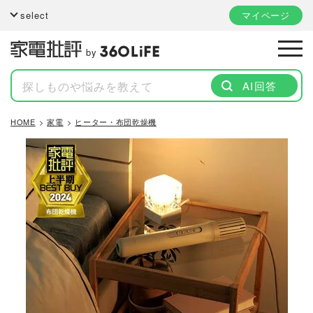
select
マイページ
by
AI回答
HOME
家電
ヒーター・布団乾燥機