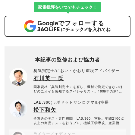
家電批評をいつでもチェック！
Google
でフォローする
にチェック
✅
を入れてね
本記事の監修および協力者
臭気判定士/におい・かおり環境アドバイザー
石川英一 氏
国家資格「臭気判定士」を有し、機械で測定できないほ
どのニオイも感知するスペシャリスト。1996年の第1回
国家試験で臭気判定士免許を取得。2010年から会社に属
さない個人の臭気判定士として活動中。臭気判定士とし
LAB.360(ラボドットサンロクマル)室長
て10年以上のキャリアを持つ。
松下和矢
晋遊舎のテスト専門機関「LAB.360」室長。年間2100点
以上の商品テストを行うプロ。機械工学専攻。産業機械
の保全・メンテナンス、日用雑貨品メーカーの開発業務
を経て、民間の試験機関で多くの商品テストに従事。テ
ライター／エディター