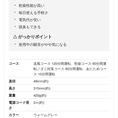
乾燥性能が高い
毎日使える手軽さ
電気代が安い
脱臭もできる
がっかりポイント
使用中の騒音がやや気になる
コース
送風コース 120分間運転、乾燥コース 60分間運
転／ダニ対策コース 80分間運転、あたためコー
ス 10分間運転
直径
49mm(約)
高さ
315mm(約)
重量
420g(約)
電源コード⻑
2ｍ(約)
さ
カラー
ウォームグレー